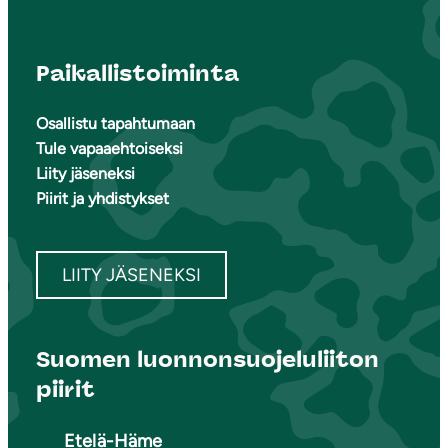
Paikallistoiminta
Osallistu tapahtumaan
Tule vapaaehtoiseksi
Liity jäseneksi
Piirit ja yhdistykset
LIITY JÄSENEKSI
Suomen luonnonsuojeluliiton
piirit
Etelä-Häme