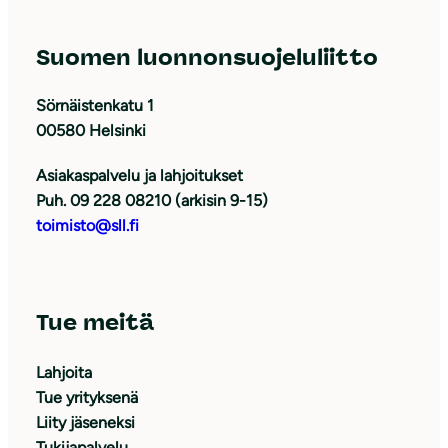
Suomen luonnonsuojeluliitto
Sörnäistenkatu 1
00580 Helsinki
Asiakaspalvelu ja lahjoitukset
Puh. 09 228 08210 (arkisin 9-15)
toimisto@sll.fi
Tue meitä
Lahjoita
Tue yrityksenä
Liity jäseneksi
Tukijapalvelu