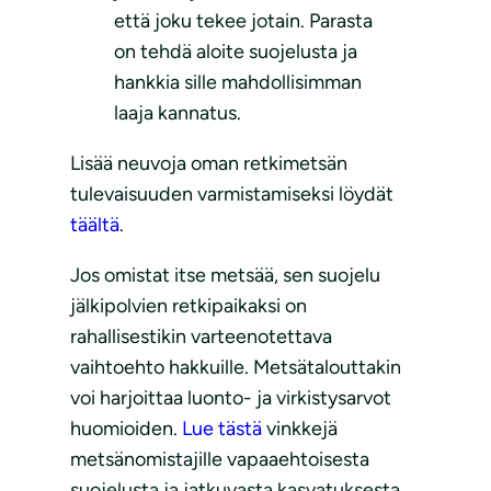
että joku tekee jotain. Parasta
on tehdä aloite suojelusta ja
hankkia sille mahdollisimman
laaja kannatus.
Lisää neuvoja oman retkimetsän
tulevaisuuden varmistamiseksi löydät
täältä
.
Jos omistat itse metsää, sen suojelu
jälkipolvien retkipaikaksi on
rahallisestikin varteenotettava
vaihtoehto hakkuille. Metsätalouttakin
voi harjoittaa luonto- ja virkistysarvot
huomioiden.
Lue tästä
vinkkejä
metsänomistajille vapaaehtoisesta
suojelusta ja jatkuvasta kasvatuksesta.