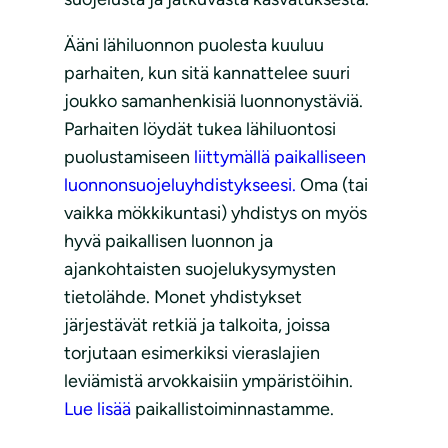
Ääni lähiluonnon puolesta kuuluu
parhaiten, kun sitä kannattelee suuri
joukko samanhenkisiä luonnonystäviä.
Parhaiten löydät tukea lähiluontosi
puolustamiseen
liittymällä paikalliseen
luonnonsuojeluyhdistykseesi.
Oma (tai
vaikka mökkikuntasi) yhdistys on myös
hyvä paikallisen luonnon ja
ajankohtaisten suojelukysymysten
tietolähde. Monet yhdistykset
järjestävät retkiä ja talkoita, joissa
torjutaan esimerkiksi vieraslajien
leviämistä arvokkaisiin ympäristöihin.
Lue lisää
paikallistoiminnastamme.