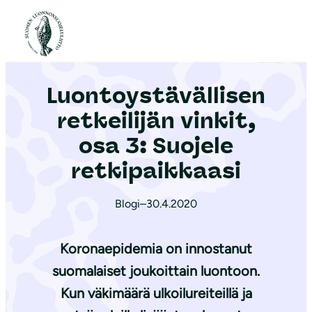
S
i
Etusivu
|
Ajankohtaista
|
Luon­to­ys­tä­väl­li­sen retkeilijän vinkit, osa 3: Suojele retkipaikkaasi
i
r
Luon­to­ys­tä­väl­li­sen
r
y
retkeilijän vinkit,
s
osa 3: Suojele
i
retkipaikkaasi
s
ä
Blogi
–
30.4.2020
l
t
Koronaepidemia on innostanut
ö
ö
suomalaiset joukoittain luontoon.
n
Kun väkimäärä ulkoilureiteillä ja