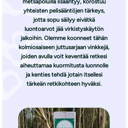
metsäpoluilla lisääntyy, korostuu
yhteisten pelisääntöjen tärkeys,
jotta sopu säilyy eivätkä
luontoarvot jää virkistyskäytön
jalkoihin. Olemme koonneet tähän
kolmiosaiseen juttusarjaan vinkkejä,
joiden avulla voit keventää retkesi
aiheuttamaa kuormitusta luonnolle
ja kenties tehdä jotain itsellesi
tärkeän retkikohteen hyväksi.