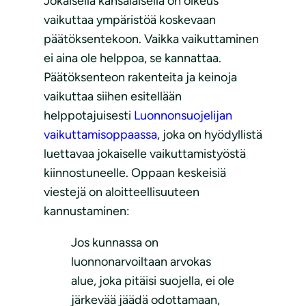
Jokaisella kansalaisella on oikeus
vaikuttaa ympäristöä koskevaan
päätöksentekoon. Vaikka vaikuttaminen
ei aina ole helppoa, se kannattaa.
Päätöksenteon rakenteita ja keinoja
vaikuttaa siihen esitellään
helppotajuisesti
Luonnonsuojelijan
vaikuttamisoppaassa
, joka on hyödyllistä
luettavaa jokaiselle vaikuttamistyöstä
kiinnostuneelle. Oppaan keskeisiä
viestejä on aloitteellisuuteen
kannustaminen:
Jos kunnassa on
luonnonarvoiltaan arvokas
alue, joka pitäisi suojella, ei ole
järkevää jäädä odottamaan,