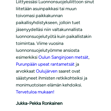
Liittyessäsi Luonnonsuojeluliittoon sinut
liitetään asuinpaikkasi tai muun
toivomasi paikkakunnan
paikallisyhdistykseen, jolloin tuet
jäsenyydelläsi niin valtakunnallista
luonnonsuojelutyötä kuin paikallistakin
toimintaa. Viime vuosina
luonnonsuojelutyömme ansiosta
esimerkiksi
Oulun Sanginjoen metsät
,
Purunpään upeat rantametsät
ja
arvokkaat
Oulujärven
saaret ovat
säästyneet ihmisten retkikohteiksi ja
monimuotoisen elämän kehdoiksi.
Tervetuloa mukaan!
Jukka-Pekka Ronkainen