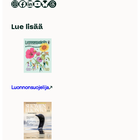
Luonnonsuojeluliitto Instagramissa
Luonnonsuojeluliitto Facebookissa
Luonnonsuojeluliitto LinkedInissä
Luonnonsuojeluliiton YouTube-kanava
Luonnonsuojeluliitto Blueskyssa
Luonnonsuojeluliitto Threadsissa
Lue lisää
Luonnonsuojelija