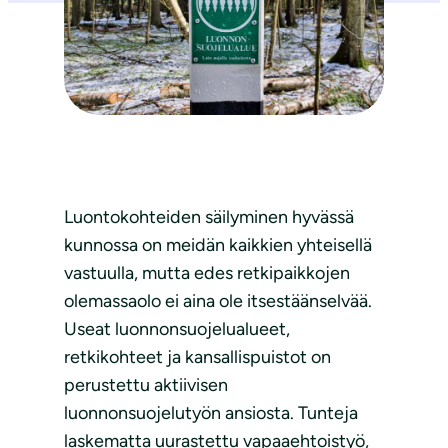
Luontokohteiden säilyminen hyvässä
kunnossa on meidän kaikkien yhteisellä
vastuulla, mutta edes retkipaikkojen
olemassaolo ei aina ole itsestäänselvää.
Useat luonnonsuojelualueet,
retkikohteet ja kansallispuistot on
perustettu aktiivisen
luonnonsuojelutyön ansiosta. Tunteja
laskematta uurastettu vapaaehtoistyö,