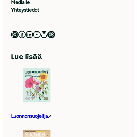
Medialle
Yhteystiedot
Luonnonsuojeluliitto Instagramissa
Luonnonsuojeluliitto Facebookissa
Luonnonsuojeluliitto LinkedInissä
Luonnonsuojeluliiton YouTube-kanava
Luonnonsuojeluliitto Blueskyssa
Luonnonsuojeluliitto Threadsissa
Lue lisää
Luonnonsuojelija