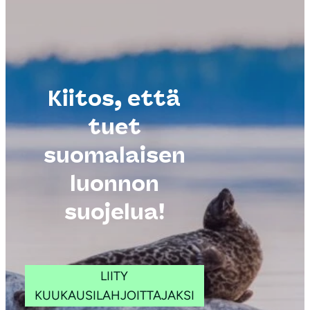
Kiitos, että
tuet
suomalaisen
Kuva: Heikki
luonnon
Kurkela
suojelua!
LIITY
KUUKAUSILAHJOITTAJAKSI