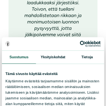
laadukkaaksi järjestöksi.
Toivon, että tuellani
mahdollistetaan rikkaan ja
monimuotoisen luonnon
pysyvyyttä, jotta
jälkipolvemme voivat siitä
nauttia.
Suostumus
Yksityiskohdat
Tietoja
Tämä sivusto käyttää evästeitä
Käytämme evästeitä tarjoamamme sisällön ja mainosten
räätälöimiseen, sosiaalisen median ominaisuuksien
Johanna Isopuro, Helsinki
tukemiseen ja kävijämäärämme analysoimiseen. Lisäksi
jaamme sosiaalisen median, mainosalan ja analytiikka-
Kuukausilahjoittaja
alan kumppaneillemme tietoja siitä, miten käytät