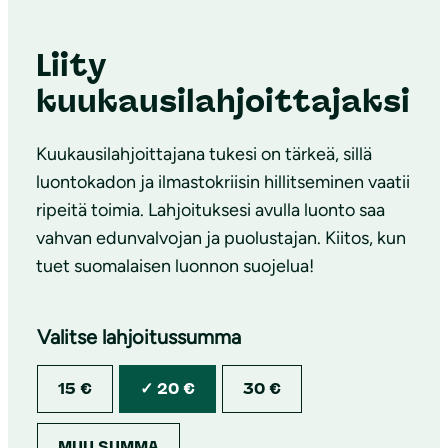
Liity
kuukausilahjoittajaksi
Kuukausilahjoittajana tukesi on tärkeä, sillä
luontokadon ja ilmastokriisin hillitseminen vaatii
ripeitä toimia. Lahjoituksesi avulla luonto saa
vahvan edunvalvojan ja puolustajan. Kiitos, kun
tuet suomalaisen luonnon suojelua!
Valitse lahjoitussumma
15 €
20 €
30 €
MUU SUMMA