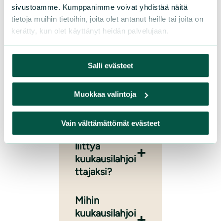
sivustoamme. Kumppanimme voivat yhdistää näitä
tietoja muihin tietoihin, joita olet antanut heille tai joita on
kerätty, kun olet käyttänyt heidän palvelujaan.
Usein kysyttyä
Salli evästeet
kuukausilahjoittamise
sta
Muokkaa valintoja
Vain välttämättömät evästeet
Miten voin
liittyä
kuukausilahjoi
ttajaksi?
Mihin
kuukausilahjoi