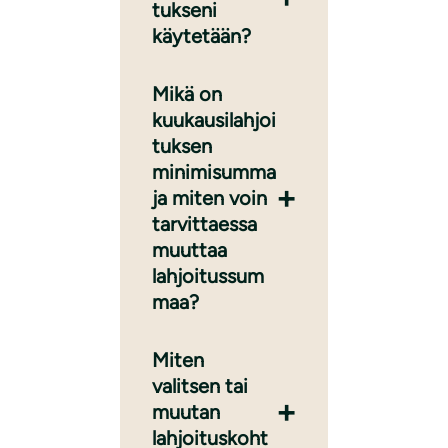
tukseni
käytetään?
Mikä on
kuukausilahjoi
tuksen
minimisumma
ja miten voin
tarvittaessa
muuttaa
lahjoitussum
maa?
Miten
valitsen tai
muutan
lahjoituskoht