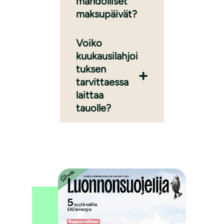
mahdolliset
maksupäivät?
Voiko
kuukausilahjoi
tuksen
tarvittaessa
laittaa
tauolle?