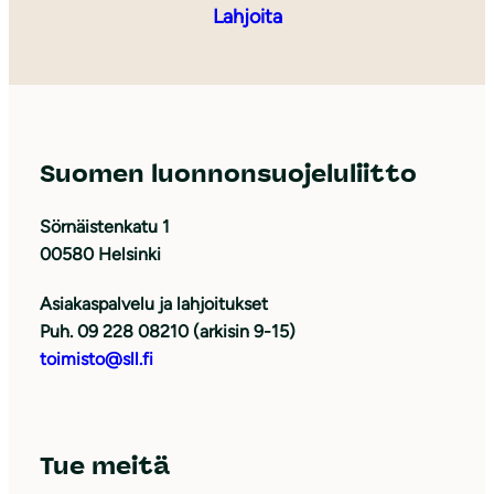
Lahjoita
Suomen luonnonsuojeluliitto
Sörnäistenkatu 1
00580 Helsinki
Asiakaspalvelu ja lahjoitukset
Puh. 09 228 08210 (arkisin 9-15)
toimisto@sll.fi
Tue meitä