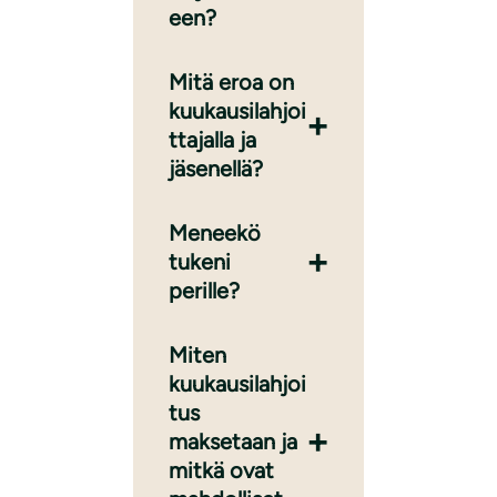
een?
Mitä eroa on
kuukausilahjoi
ttajalla ja
jäsenellä?
Meneekö
tukeni
perille?
Miten
kuukausilahjoi
tus
maksetaan ja
mitkä ovat