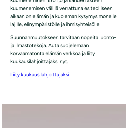
kuumeneminen. Ero 1,5 ja kahden asteen
kuumenemisen välillä verrattuna esiteolliseen
aikaan on elämän ja kuoleman kysymys monelle
lajille, elinympäristölle ja ihmisyhteisölle.
Suunnanmuutokseen tarvitaan nopeita luonto-
ja ilmastotekoja. Auta suojelemaan
korvaamatonta elämän verkkoa ja liity
kuukausilahjoittajaksi nyt.
Liity kuukausilahjoittajaksi