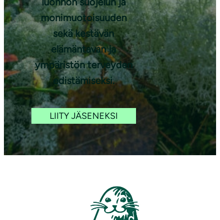
luonnon suojelun ja
monimuotoisuuden
sekä kestävän
elämäntavan ja
ympäristön terveyden
edistämiseksi.
LIITY JÄSENEKSI