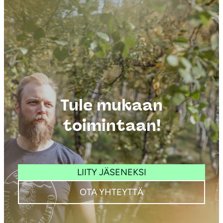
Tule mukaan
toimintaan!
LIITY JÄSENEKSI
OTA YHTEYTTÄ