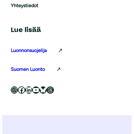
Yhteystiedot
Lue lisää
Luonnonsuojelija
Suomen Luonto
Luonnonsuojeluliitto Instagramissa
Luonnonsuojeluliitto Facebookissa
Luonnonsuojeluliitto LinkedInissä
Luonnonsuojeluliiton YouTube-kanava
Luonnonsuojeluliitto Blueskyssa
Luonnonsuojeluliitto Threadsissa