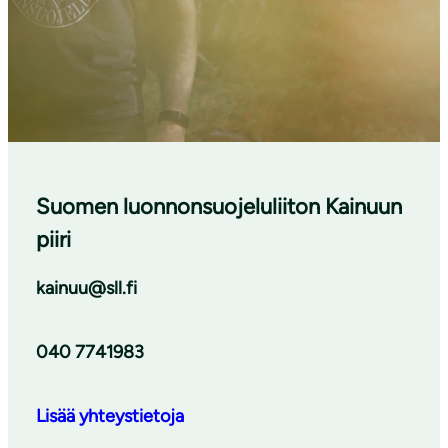
Suomen luonnonsuojeluliiton Kainuun
piiri
kainuu@sll.fi
040 7741983
Lisää yhteystietoja