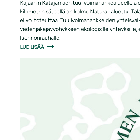
Kajaanin Katajamäen tuulivoimahankealueelle aio
kilometrin säteellä on kolme Natura -aluetta: Ta
ei voi toteuttaa. Tuulivoimahankkeiden yhteisva
vedenjakajavyöhykkeen ekologisille yhteyksille, el
luonnonrauhalle.
LUE LISÄÄ