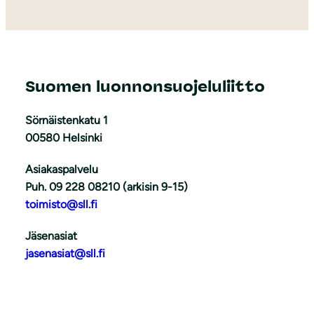
Suomen luonnonsuojeluliitto
Sörnäistenkatu 1
00580 Helsinki
Asiakaspalvelu
Puh. 09 228 08210 (arkisin 9-15)
toimisto@sll.fi
Jäsenasiat
jasenasiat@sll.fi