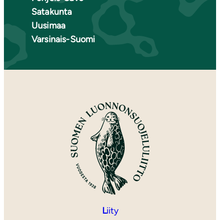
Satakunta
Uusimaa
Varsinais-Suomi
L
iity