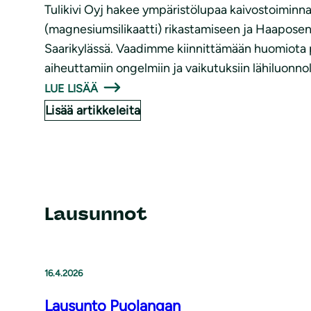
Tulikivi Oyj hakee ympäristölupaa kaivostoiminna
(magnesiumsilikaatti) rikastamiseen ja Haapose
Saarikylässä. Vaadimme kiinnittämään huomiota p
aiheuttamiin ongelmiin ja vaikutuksiin lähiluonnol
LUE LISÄÄ
Lisää artikkeleita
Lausunnot
16.4.2026
Lausunto Puolangan