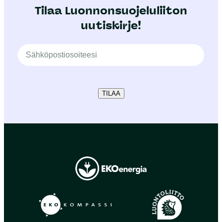
Tilaa Luonnonsuojeluliiton
uutiskirje!
TILAA