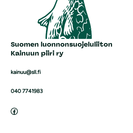
Suomen luonnonsuojeluliiton
Kainuun piiri ry
kainuu@sll.fi
040 7741983
Facebook