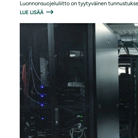
Luonnonsuojeluliitto on tyytyväinen tunnustukses
LUE LISÄÄ