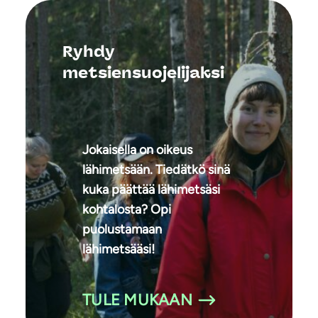
Ryhdy
metsiensuojelijaksi
Jokaisella on oikeus
lähimetsään. Tiedätkö sinä
kuka päättää lähimetsäsi
kohtalosta? Opi
puolustamaan
lähimetsääsi!
TULE MUKAAN