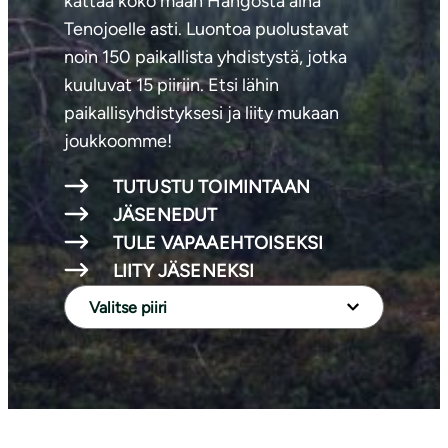
kattaa koko maan Hangosta aina
Tenojoelle asti. Luontoa puolustavat
noin 150 paikallista yhdistystä, jotka
kuuluvat 15 piiriin. Etsi lähin
paikallisyhdistyksesi ja liity mukaan
joukkoomme!
TUTUSTU TOIMINTAAN
JÄSENEDUT
TULE VAPAAEHTOISEKSI
LIITY JÄSENEKSI