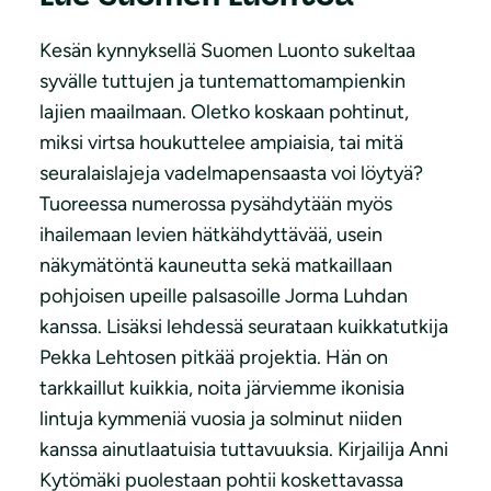
Kesän kynnyksellä Suomen Luonto sukeltaa
syvälle tuttujen ja tuntemattomampienkin
lajien maailmaan. Oletko koskaan pohtinut,
miksi virtsa houkuttelee ampiaisia, tai mitä
seuralaislajeja vadelmapensaasta voi löytyä?
Tuoreessa numerossa pysähdytään myös
ihailemaan levien hätkähdyttävää, usein
näkymätöntä kauneutta sekä matkaillaan
pohjoisen upeille palsasoille Jorma Luhdan
kanssa. Lisäksi lehdessä seurataan kuikkatutkija
Pekka Lehtosen pitkää projektia. Hän on
tarkkaillut kuikkia, noita järviemme ikonisia
lintuja kymmeniä vuosia ja solminut niiden
kanssa ainutlaatuisia tuttavuuksia. Kirjailija Anni
Kytömäki puolestaan pohtii koskettavassa