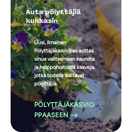
Auta pölyttäjiä
kukkasin
Uusi, ilmainen
Pölyttäjäkasviopas auttaa
sinua valitsemaan kauniita
ja helppohoitoisia kasveja,
jotka todella auttavat
pölyttäjiä.
PÖLYTTÄJÄKASVIO
PPAASEEN