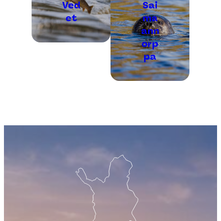
Ved
Sai
et
ma
ann
orp
pa