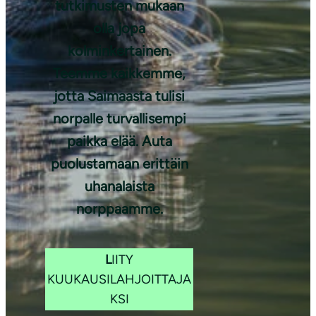
tutkimusten mukaan
Kuva: Lasse
Kurkela
olla jopa
kolminkertainen.
Teemme kaikkemme,
jotta Saimaasta tulisi
norpalle turvallisempi
paikka elää. Auta
puolustamaan erittäin
uhanalaista
norppaamme.
L
IITY
KUUKAUSILAHJOITTAJA
KSI