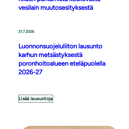
vesilain muutosesityksestä
21.7.2026
Luonnonsuojeluliiton lausunto
karhun metsästyksestä
poronhoitoalueen eteläpuolella
2026-27
Lisää lausuntoja