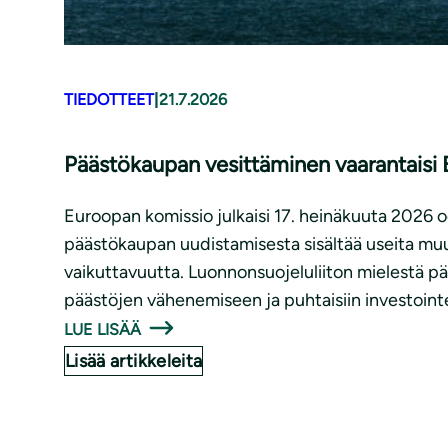
TIEDOTTEET
|
21.7.2026
Päästökaupan vesittäminen vaarantaisi E
Euroopan komissio julkaisi 17. heinäkuuta 2026
päästökaupan uudistamisesta sisältää useita muut
vaikuttavuutta. Luonnonsuojeluliiton mielestä p
päästöjen vähenemiseen ja puhtaisiin investointe
LUE LISÄÄ
Lisää artikkeleita