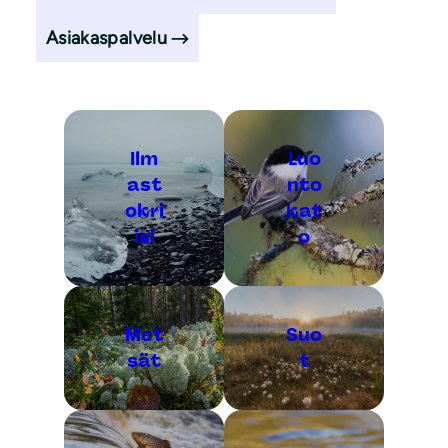
Asiakaspalvelu
Ilm
Luo
ast
nto
okri
kat
isi
o
Met
Suo
sät
t