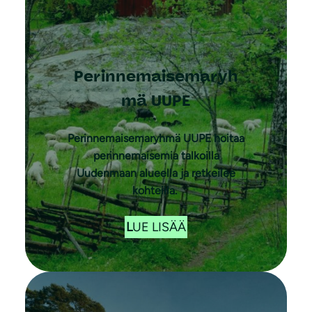
Perinnemaisemaryh
mä UUPE
Perinnemaisemaryhmä UUPE hoitaa
perinnemaisemia talkoilla
Uudenmaan alueella ja retkeilee
kohteilla.
L
UE LISÄÄ