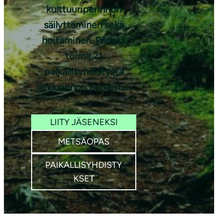
Itäkylä
kulttuuriperinnön
säilyttäminen sekä
hoitaminen. Piirissä
toimii 21
paikallisyhdistystä
lähiluonnon puolesta.
LIITY JÄSENEKSI
METSÄOPAS
PAIKALLISYHDISTY
KSET