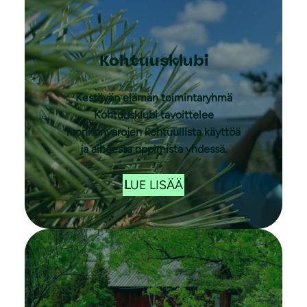
Kohtuusklubi
Kestävän elämän toimintaryhmä
Kohtuusklubi tavoittelee
luonnonvarojen kohtuullista käyttöä
ja aiheesta oppimista yhdessä.
L
UE LISÄÄ