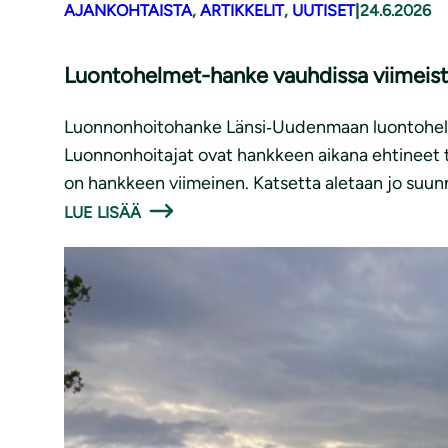
AJANKOHTAISTA
, 
ARTIKKELIT
, 
UUTISET
|
24.6.2026
Luontohelmet-hanke vauhdissa viimeist
Luonnonhoitohanke Länsi‑Uudenmaan luontohelmi
Luonnonhoitajat ovat hankkeen aikana ehtineet t
on hankkeen viimeinen. Katsetta aletaan jo suun
LUE LISÄÄ