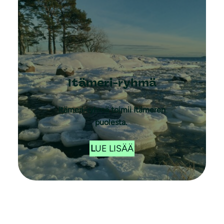
Itämeri-ryhmä
Itämeri-ryhmä toimii Itämeren
puolesta.
L
UE LISÄÄ