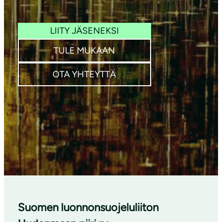
Kuva: Juho
Itäkylä
LIITY JÄSENEKSI
TULE MUKAAN
OTA YHTEYTTÄ
Suomen luonnonsuojeluliiton