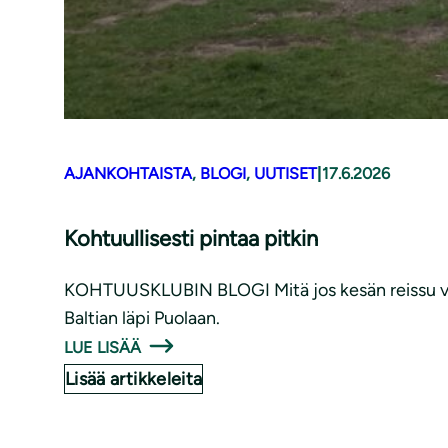
AJANKOHTAISTA
, 
BLOGI
, 
UUTISET
|
17.6.2026
Kohtuullisesti pintaa pitkin
KOHTUUSKLUBIN BLOGI Mitä jos kesän reissu voisiki
Baltian läpi Puolaan.
LUE LISÄÄ
Lisää artikkeleita