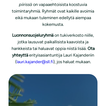
piirissä
on vapaaehtoisista koostuvia
toimintaryhmiä. Ryhmät ovat kaikille avoimia
eikä mukaan tuleminen edellytä aiempaa
kokemusta.
Luonnonsuojeluryhmä
on tukiverkosto niille,
jotka lausuvat paikallisista kaavoista ja
hankkeista tai haluavat oppia niistä lisää.
Ota
yhteyttä
erityisasiantuntija Lauri Kajanderiin
(
lauri.kajander@sll.fi
), jos haluat mukaan.