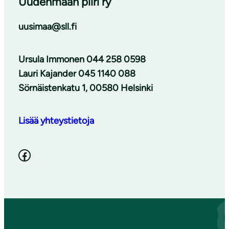
Uudenmaan piiri ry
uusimaa@sll.fi
Ursula Immonen 044 258 0598
Lauri Kajander 045 1140 088
Sörnäistenkatu 1, 00580 Helsinki
Lisää yhteystietoja
Facebook