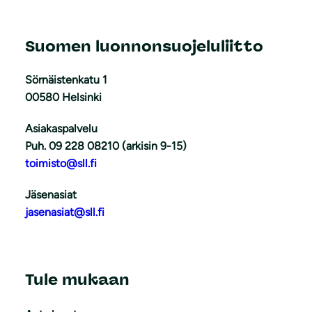
Suomen luonnonsuojeluliitto
Sörnäistenkatu 1
00580 Helsinki
Asiakaspalvelu
Puh. 09 228 08210 (arkisin 9-15)
toimisto@sll.fi
Jäsenasiat
jasenasiat@sll.fi
Tule mukaan