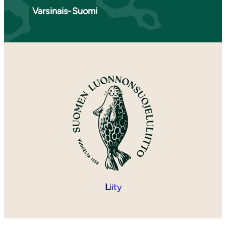
Varsinais-Suomi
L
iity