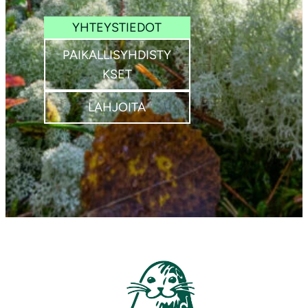
YHTEYSTIEDOT
PAIKALLISYHDISTY
KSET
LAHJOITA