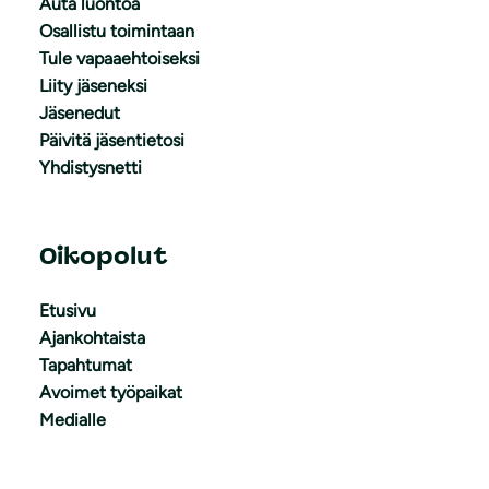
Auta luontoa
Osallistu toimintaan
Tule vapaaehtoiseksi
Liity jäseneksi
Jäsenedut
Päivitä jäsentietosi
Yhdistysnetti
Oikopolut
Etusivu
Ajankohtaista
Tapahtumat
Avoimet työpaikat
Medialle