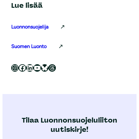
Lue lisää
Luonnonsuojelija
Suomen Luonto
Luonnonsuojeluliitto Instagramissa
Luonnonsuojeluliitto Facebookissa
Luonnonsuojeluliitto LinkedInissä
Luonnonsuojeluliiton YouTube-kanava
Luonnonsuojeluliitto Blueskyssa
Luonnonsuojeluliitto Threadsissa
Tilaa Luonnonsuojeluliiton
uutiskirje!