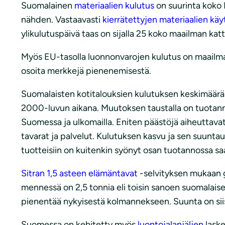
Suomalainen
materiaalien kulutus
on suurinta koko 
nähden. Vastaavasti
kierrätettyjen materiaalien käy
ylikulutuspäivä taas on sijalla 25 koko maailman katt
Myös EU-tasolla luonnonvarojen kulutus on maailman
osoita merkkejä pienenemisestä.
Suomalaisten kotitalouksien kulutuksen keskimääräin
2000-luvun aikana. Muutoksen taustalla on tuota
Suomessa ja ulkomailla. Eniten päästöjä aiheuttavat
tavarat ja palvelut. Kulutuksen kasvu ja sen suunt
tuotteisiin on kuitenkin syönyt osan tuotannossa 
Sitran 1,5 asteen elämäntavat
-selvityksen mukaan g
mennessä on 2,5 tonnia eli toisin sanoen suomalaisen 
pienentää nykyisestä kolmannekseen. Suunta on siis
Suomessa on kehitetty myös
luontojalanjäljen
laske