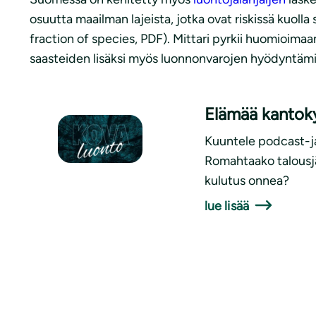
osuutta maailman lajeista, jotka ovat riskissä kuoll
fraction of species, PDF). Mittari pyrkii huomioi
saasteiden lisäksi myös luonnonvarojen hyödyntämis
Elämää kantoky
Kuuntele podcast-ja
Romahtaako talousjä
kulutus onnea?
lue lisää