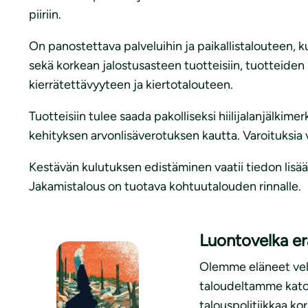
piiriin.
On panostettava palveluihin ja paikallistalouteen, 
sekä korkean jalostusasteen tuotteisiin, tuotteide
kierrätettävyyteen ja kiertotalouteen.
Tuotteisiin tulee saada pakolliseksi hiilijalanjälkime
kehityksen arvonlisäverotuksen kautta. Varoituksia vo
Kestävän kulutuksen edistäminen vaatii tiedon lisää
Jakamistalous on tuotava kohtuutalouden rinnalle.
Luontovelka e
Olemme eläneet velak
taloudeltamme kato
talouspolitiikkaa kor