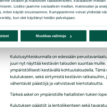
mme sisällön ja mainosten räätälöimiseen, sosiaalisen median
iseen. Lisäksi jaamme sosiaalisen median, mainosalan ja analy
, miten käytät sivustoamme. Kumppanimme voivat yhdistää näitä t
n kerätty, kun olet käyttänyt heidän palvelujaan.
ästeet
Muokkaa valintoja
Miten ylikulutusta void
Kulutusyhteiskunnalla on edessään perustavanlaatu
juuri nyt näyttää kestävän talouden suuntaa muille. 
ympäristöllisesti kestävällä kohtuutaloudella. Tämä 
kulutukseen, sekä siirtymistä kestäviin ratkaisuihin
vähentävät päästöjä ja vahvistavat kiertotaloutta.
Tärkeä askel on ympäristölle haitallisten tukien lo
Kulutuksen päästöt ja lentoliikenteen sekä tavaratu