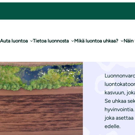
Auta luontoa
Tietoa luonnosta
Mikä luontoa uhkaa?
Näin
Ylik
Luonnonvaroj
luontokatoon
kasvuun, jok
Se uhkaa se
hyvinvointia
joka asettaa
edelle.