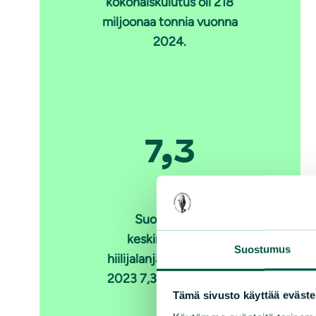
kokonaiskulutus oli 218
miljoonaa tonnia vuonna
2024.
7,3
Suomalaisen
keskimääräinen
Suostumus
hiilijalanjälki oli vuonna
2023 7,3 tonnia CO
e.
2
Tämä sivusto käyttää eväste