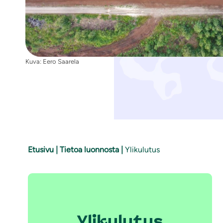
i
Kuva: Eero Saarela
Etusivu
|
Tietoa luonnosta
|
Ylikulutus
Ylikulutus