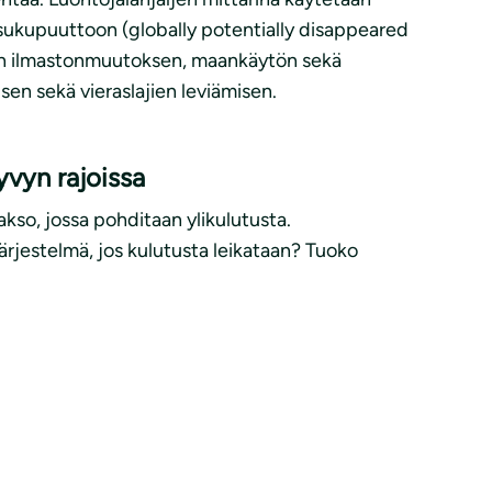
a sukupuuttoon (globally potentially disappeared
maan ilmastonmuutoksen, maankäytön sekä
en sekä vieraslajien leviämisen.
vyn rajoissa
kso, jossa pohditaan ylikulutusta.
rjestelmä, jos kulutusta leikataan? Tuoko