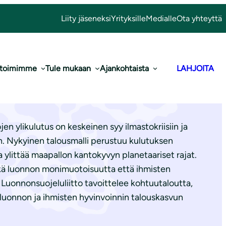
Liity jäseneksi
Yrityksille
Medialle
Ota yhteyttä
 toimimme
Tule mukaan
Ajankohtaista
LAHJOITA
ulutus
en ylikulutus on keskeinen syy ilmastokriisiin ja
. Nykyinen talousmalli perustuu kulutuksen
a ylittää maapallon kantokyvyn planetaariset rajat.
kä luonnon monimuotoisuutta että ihmisten
. Luonnonsuojeluliitto tavoittelee kohtuutaloutta,
 luonnon ja ihmisten hyvinvoinnin talouskasvun