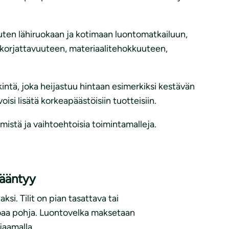
kuten lähiruokaan ja kotimaan luontomatkailuun,
n korjattavuuteen, materiaalitehokkuuteen,
rkintä, joka heijastuu hintaan esimerkiksi kestävän
isi lisätä korkeapäästöisiin tuotteisiin.
mistä ja vaihtoehtoisia toimintamalleja.
rääntyy
si. Tilit on pian tasattava tai
aa pohja. Luontovelka maksetaan
jaamalla.