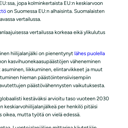
EU:ssa, jopa kolminkertaista EU:n keskiarvoon
ttö
on Suomessa EU:n alhaisinta. Suomalaisten
avassa vertailussa.
laajuisessa vertailussa korkeaa eikä ylikulutus
en hiilijalanjälki on pienentynyt
lähes puolella
nnon kasvihuonekaasupäästöjen väheneminen
 asuminen, liikkuminen, elintarvikkeet ja muut
autuminen hieman päästöintensiivisempiin
saavutettujen päästövähennysten vaikutuksesta.
lobaalisti kestäväksi arvioitu taso vuoteen 2030
keskiarvohiilijalanjälkeä per henkilö pitäisi
 oikea, mutta työtä on vielä edessä.
ntaa. Luontojalanjäljen mittarina käytetään