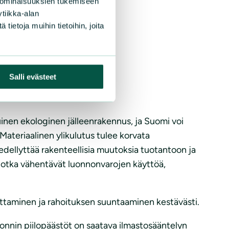
 ominaisuuksien tukemiseen
tiikka-alan
ietoja muihin tietoihin, joita
Salli evästeet
aan hillitä?
inen ekologinen jälleenrakennus, ja Suomi voi
Materiaalinen ylikulutus tulee korvata
edellyttää rakenteellisia muutoksia tuotantoon ja
, jotka vähentävät luonnonvarojen käyttöä,
pettaminen ja rahoituksen suuntaaminen kestävästi.
onnin piilopäästöt on saatava ilmastosääntelyn