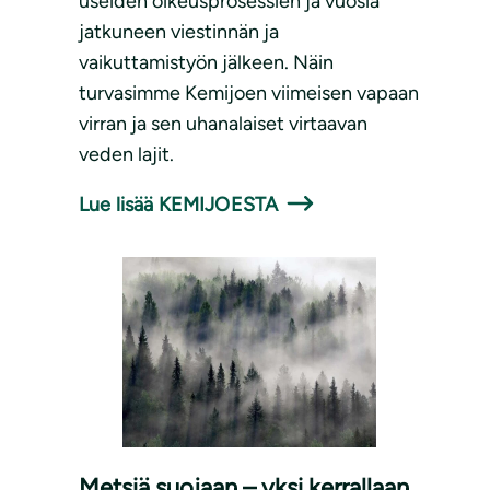
useiden oikeusprosessien ja vuosia
jatkuneen viestinnän ja
vaikuttamistyön jälkeen. Näin
turvasimme Kemijoen viimeisen vapaan
virran ja sen uhanalaiset virtaavan
veden lajit.
Lue lisää KEMIJOESTA
Metsiä suojaan – yksi kerrallaan