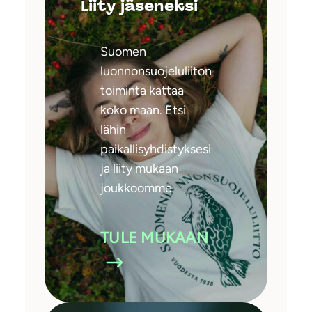
Liity jäseneksi
Suomen
luonnonsuojeluliiton
toiminta kattaa
koko maan. Etsi
lähin
paikallisyhdistyksesi
ja liity mukaan
joukkoomme
TULE MUKAAN