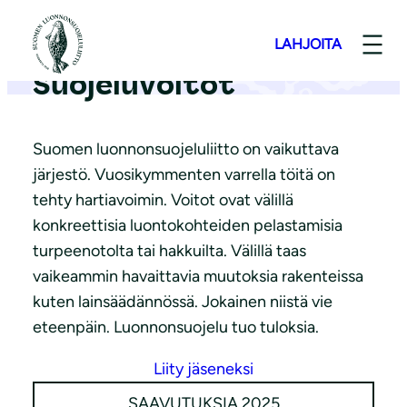
S
i
LAHJOITA
i
Suojeluvoitot
r
r
y
Suomen luonnonsuojeluliitto on vaikuttava
s
järjestö. Vuosikymmenten varrella töitä on
i
tehty hartiavoimin. Voitot ovat välillä
s
konkreettisia luontokohteiden pelastamisia
ä
turpeenotolta tai hakkuilta. Välillä taas
l
vaikeammin havaittavia muutoksia rakenteissa
t
kuten lainsäädännössä. Jokainen niistä vie
ö
eteenpäin. Luonnonsuojelu tuo tuloksia.
ö
Liity jäseneksi
n
SAAVUTUKSIA 2025