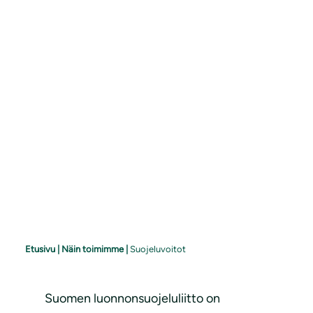
Etusivu
|
Näin toimimme
|
Suojeluvoitot
Suomen luonnonsuojeluliitto on