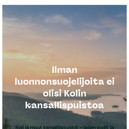
Ilman
luonnonsuojelijoita ei
olisi Kolin
kansallispuistoa
Koli ja muut kansallispuistot – lajien kodit ja