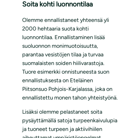
Soita kohti luonnontilaa
Olemme ennallistaneet yhteensä yli
2000 hehtaaria suota kohti
luonnontilaa. Ennallistaminen lisää
suoluonnon monimuotoisuutta,
parantaa vesistöjen tilaa ja turvaa
suomalaisten soiden hiilivarastoja.
Tuore esimerkki onnistuneesta suon
ennallistuksesta on Eteläinen
Piitsonsuo Pohjois-Karjalassa, joka on
ennallistettu monen tahon yhteistyönä.
Lisäksi olemme pelastaneet soita
pysäyttämällä satoja turpeenkaivulupia
ja tuoneet turpeen ja aktiivihiilen
aiheuttamat ympäristöongelmat