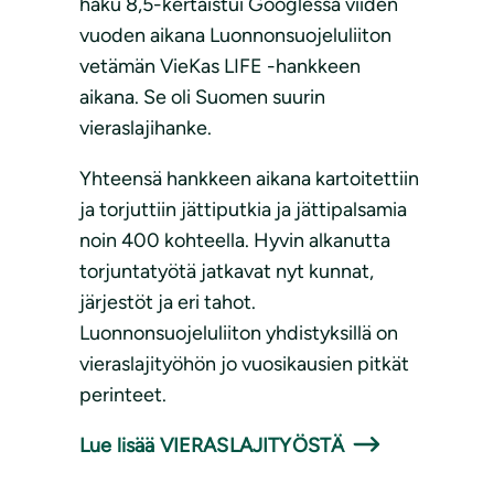
haku 8,5-kertaistui Googlessa viiden
vuoden aikana Luonnonsuojeluliiton
vetämän VieKas LIFE -hankkeen
aikana. Se oli Suomen suurin
vieraslajihanke.
Yhteensä hankkeen aikana kartoitettiin
ja torjuttiin jättiputkia ja jättipalsamia
noin 400 kohteella. Hyvin alkanutta
torjuntatyötä jatkavat nyt kunnat,
järjestöt ja eri tahot.
Luonnonsuojeluliiton yhdistyksillä on
vieraslajityöhön jo vuosikausien pitkät
perinteet.
Lue lisää VIERASLAJITYÖSTÄ