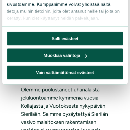
sivustoamme. Kumppanimme voivat yhdistää näitä
tietoja muihin tietoihin, joita olet antanut heille tai joita on
kerätty, kun olet käyttänyt heidän palvelujaan.
Salli evästeet
Kuva: Petteri Hautamaa
Muokkaa valintoja
Vapaiden virtojen puolesta
Vain välttämättömät evästeet
vuosikymmenestä toiseen
Olemme puolustaneet uhanalaista
jokiluontoamme kymmeniä vuosia
Kollajasta ja Vuotoksesta nykypäivän
Sierilään. Saimme pysäytettyä Sierilän
vesivoimalaitoksen rakentamisen