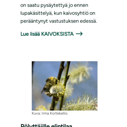
on saatu pysäytettyä jo ennen
lupakäsittelyä, kun kaivosyhtiö on
perääntynyt vastustuksen edessä.
Lue lisää KAIVOKSISTA
Kuva: Irma Kortekallio.
Pölyttäjille elintilaa