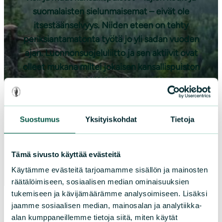
suomalaisten sielunmaisemat – eivät ole
itsestäänselvyys. Niiden eteen on tehty
periksiantamatonta työtä jo yli sadan vuoden
ajan. Luonnonsuojeluliitto ja sen aktiivit ovat
olleet mukana miltei jokaisen kansallispuiston
perustamisessa U.K.K:n puistosta Nuuksioon.
Suostumus
Yksityiskohdat
Tietoja
Tämä sivusto käyttää evästeitä
Käytämme evästeitä tarjoamamme sisällön ja mainosten
räätälöimiseen, sosiaalisen median ominaisuuksien
tukemiseen ja kävijämäärämme analysoimiseen. Lisäksi
jaamme sosiaalisen median, mainosalan ja analytiikka-
alan kumppaneillemme tietoja siitä, miten käytät