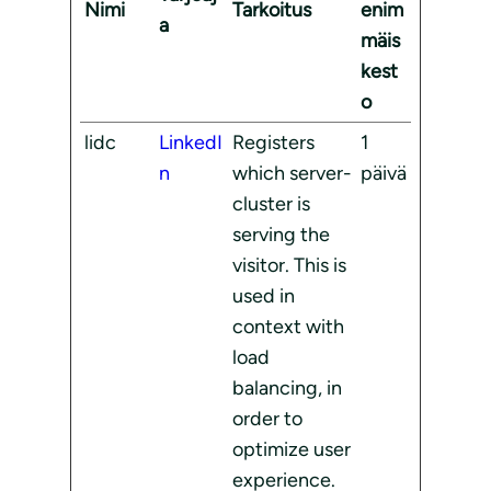
Nimi
Tarkoitus
enim
a
mäis
kest
o
lidc
LinkedI
Registers
1
n
which server-
päivä
cluster is
serving the
visitor. This is
used in
context with
load
balancing, in
order to
optimize user
experience.