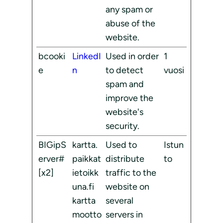
any spam or
abuse of the
website.
bcooki
LinkedI
Used in order
1
e
n
to detect
vuosi
spam and
improve the
website's
security.
BIGipS
kartta.
Used to
Istun
erver#
paikkat
distribute
to
[x2]
ietoikk
traffic to the
una.fi
website on
kartta
several
mootto
servers in