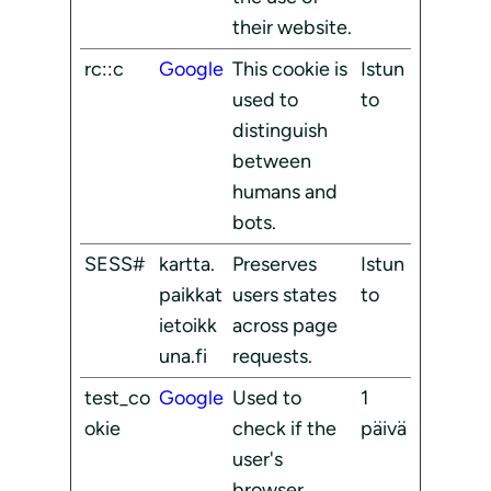
their website.
rc::c
Google
This cookie is
Istun
used to
to
distinguish
between
humans and
bots.
SESS#
kartta.
Preserves
Istun
paikkat
users states
to
ietoikk
across page
una.fi
requests.
test_co
Google
Used to
1
okie
check if the
päivä
user's
browser