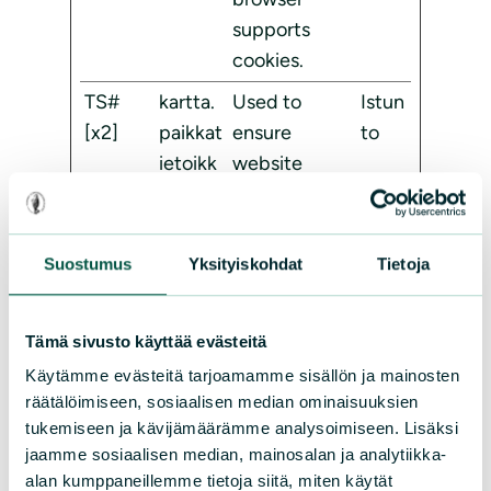
supports
cookies.
TS#
kartta.
Used to
Istun
[x2]
paikkat
ensure
to
ietoikk
website
una.fi
security and
kartta
fraud
mootto
detection.
Suostumus
Yksityiskohdat
Tietoja
ri.maan
mittau
Tämä sivusto käyttää evästeitä
slaitos.
fi
Käytämme evästeitä tarjoamamme sisällön ja mainosten
räätälöimiseen, sosiaalisen median ominaisuuksien
wordpr
www.sl
Used to
Istun
tukemiseen ja kävijämäärämme analysoimiseen. Lisäksi
ess_tes
l.fi
check if the
to
jaamme sosiaalisen median, mainosalan ja analytiikka-
t_cooki
user's
alan kumppaneillemme tietoja siitä, miten käytät