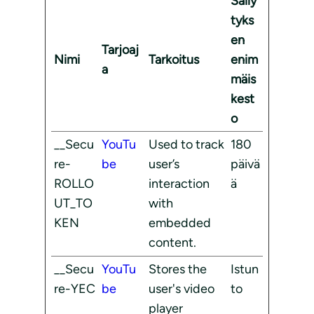
Säily
tyks
en
Tarjoaj
Nimi
Tarkoitus
enim
a
mäis
kest
o
__Secu
YouTu
Used to track
180
re-
be
user’s
päivä
ROLLO
interaction
ä
UT_TO
with
KEN
embedded
content.
__Secu
YouTu
Stores the
Istun
re-YEC
be
user's video
to
player