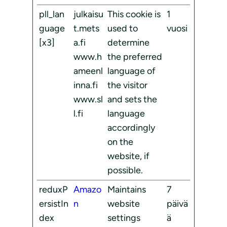
pll_lan
julkaisu
This cookie is
1
guage
t.mets
used to
vuosi
[x3]
a.fi
determine
www.h
the preferred
ameenl
language of
inna.fi
the visitor
www.sl
and sets the
l.fi
language
accordingly
on the
website, if
possible.
reduxP
Amazo
Maintains
7
ersistIn
n
website
päivä
dex
settings
ä