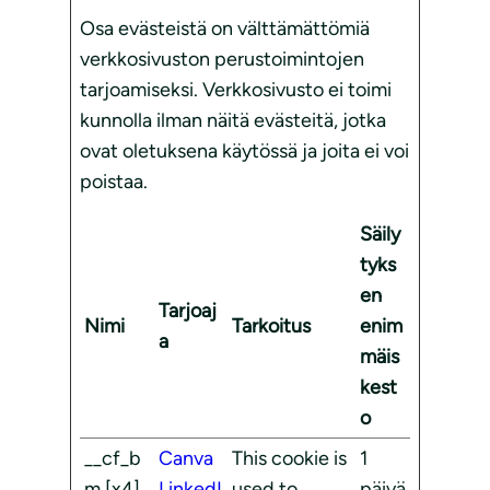
Osa evästeistä on välttämättömiä
verkkosivuston perustoimintojen
tarjoamiseksi. Verkkosivusto ei toimi
kunnolla ilman näitä evästeitä, jotka
ovat oletuksena käytössä ja joita ei voi
poistaa.
Säily
tyks
en
Tarjoaj
Nimi
Tarkoitus
enim
a
mäis
kest
o
__cf_b
Canva
This cookie is
1
m [x4]
LinkedI
used to
päivä