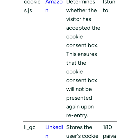
cookie
Amazo
Determines
Istun
s.js
n
whether the
to
visitor has
accepted the
cookie
consent box.
This ensures
that the
cookie
consent box
will not be
presented
again upon
re-entry.
li_gc
LinkedI
Stores the
180
n
user's cookie
päivä