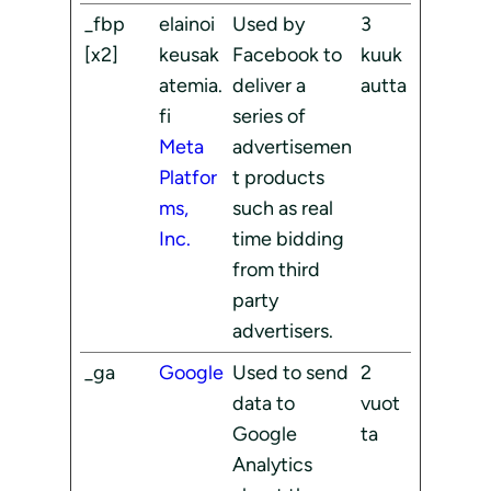
_fbp
elainoi
Used by
3
[x2]
keusak
Facebook to
kuuk
atemia.
deliver a
autta
fi
series of
Meta
advertisemen
Platfor
t products
ms,
such as real
Inc.
time bidding
from third
party
advertisers.
_ga
Google
Used to send
2
data to
vuot
Google
ta
Analytics