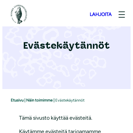
S
i
LAHJOITA
i
r
r
Evästekäytännöt
y
s
i
s
ä
l
t
Etusivu
|
Näin toimimme
|
Evästekäytännöt
ö
ö
Tämä sivusto käyttää evästeitä.
n
Käytämme evästeitä tarjoamamme