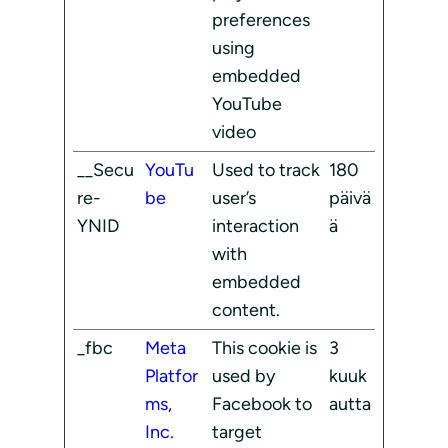
preferences
using
embedded
YouTube
video
__Secu
YouTu
Used to track
180
re-
be
user’s
päivä
YNID
interaction
ä
with
embedded
content.
_fbc
Meta
This cookie is
3
Platfor
used by
kuuk
ms,
Facebook to
autta
Inc.
target