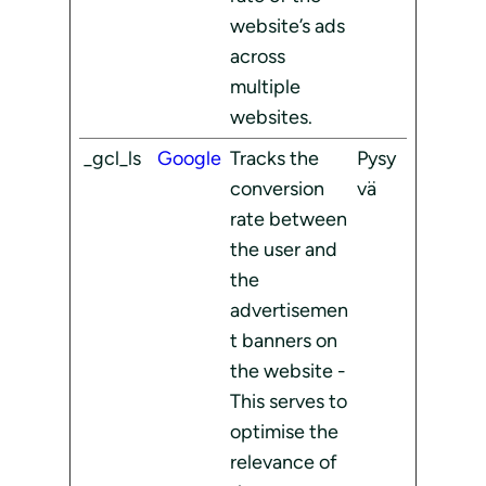
website’s ads
across
multiple
websites.
_gcl_ls
Google
Tracks the
Pysy
conversion
vä
rate between
the user and
the
advertisemen
t banners on
the website -
This serves to
optimise the
relevance of