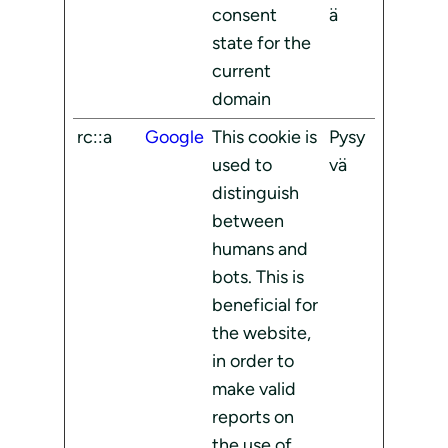
consent
ä
state for the
current
domain
rc::a
Google
This cookie is
Pysy
used to
vä
distinguish
between
humans and
bots. This is
beneficial for
the website,
in order to
make valid
reports on
the use of