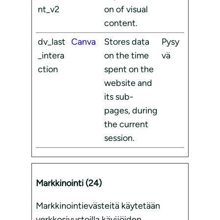
nt_v2
on of visual
content.
dv_last
Canva
Stores data
Pysy
_intera
on the time
vä
ction
spent on the
website and
its sub-
pages, during
the current
session.
Markkinointi (24)
Markkinointievästeitä käytetään
verkkosivustoilla kävijöiden