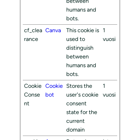
between
humans and
bots.
cf_clea
Canva
This cookie is
1
rance
used to
vuosi
distinguish
between
humans and
bots.
Cookie
Cookie
Stores the
1
Conse
bot
user's cookie
vuosi
nt
consent
state for the
current
domain