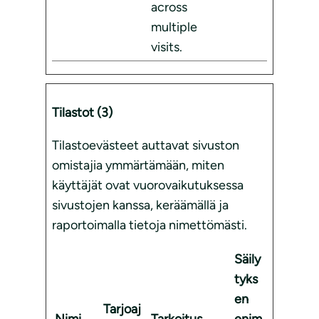
across
multiple
visits.
Tilastot (3)
Tilastoevästeet auttavat sivuston
omistajia ymmärtämään, miten
käyttäjät ovat vuorovaikutuksessa
sivustojen kanssa, keräämällä ja
raportoimalla tietoja nimettömästi.
Säily
tyks
en
Tarjoaj