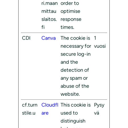
ri.maan
order to
mittau
optimise
slaitos.
response
fi
times.
CDI
Canva
The cookie is
1
necessary for
vuosi
secure log-in
and the
detection of
any spam or
abuse of the
website.
cf.turn
Cloudfl
This cookie is
Pysy
stile.u
are
used to
vä
distinguish