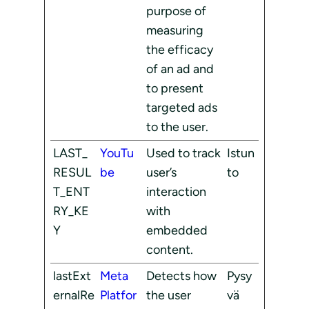
purpose of
measuring
the efficacy
of an ad and
to present
targeted ads
to the user.
LAST_
YouTu
Used to track
Istun
RESUL
be
user’s
to
T_ENT
interaction
RY_KE
with
Y
embedded
content.
lastExt
Meta
Detects how
Pysy
ernalRe
Platfor
the user
vä