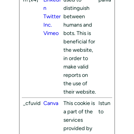
n
distinguish
Twitter
between
Inc.
humans and
Vimeo
bots. This is
beneficial for
the website,
in order to
make valid
reports on
the use of
their website.
_cfuvid
Canva
This cookie is
Istun
a part of the
to
services
provided by