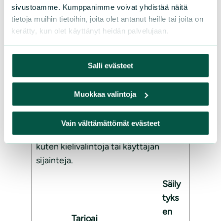
sivustoamme. Kumppanimme voivat yhdistää näitä
e
browser
tietoja muihin tietoihin, joita olet antanut heille tai joita on
supports
kerätty, kun olet käyttänyt heidän palvelujaan.
cookies.
Salli evästeet
Mieltymykset (5)
Muokkaa valintoja
Mieltymysevästeiden avulla sivusto
tallentaa tietoja, jotka muuttavat
Vain välttämättömät evästeet
sivuston käyttäytymistä ja ulkonäköä,
kuten kielivalintoja tai käyttäjän
sijainteja.
Säily
tyks
en
Tarjoaj