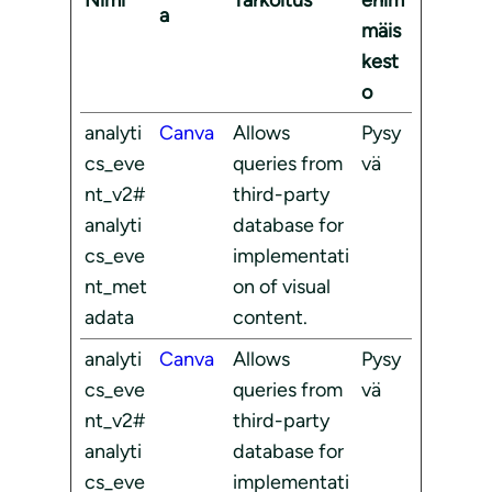
Nimi
Tarkoitus
enim
a
mäis
kest
o
analyti
Canva
Allows
Pysy
cs_eve
queries from
vä
nt_v2#
third-party
analyti
database for
cs_eve
implementati
nt_met
on of visual
adata
content.
analyti
Canva
Allows
Pysy
cs_eve
queries from
vä
nt_v2#
third-party
analyti
database for
cs_eve
implementati