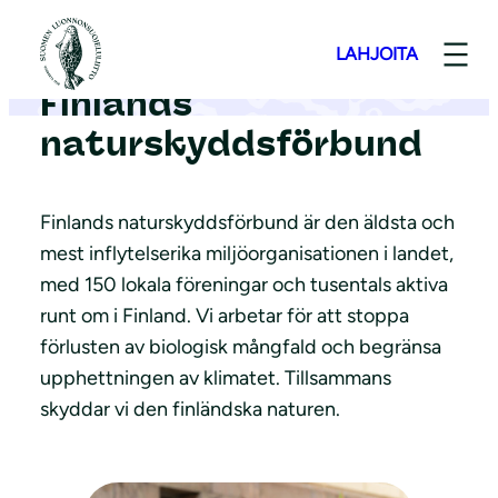
S
k
LAHJOITA
i
Finlands
p
naturskyddsförbund
t
o
c
Finlands naturskyddsförbund är den äldsta och
o
mest inflytelserika miljöorganisationen i landet,
n
med 150 lokala föreningar och tusentals aktiva
t
runt om i Finland. Vi arbetar för att stoppa
e
förlusten av biologisk mångfald och begränsa
n
upphettningen av klimatet. Tillsammans
t
skyddar vi den finländska naturen.