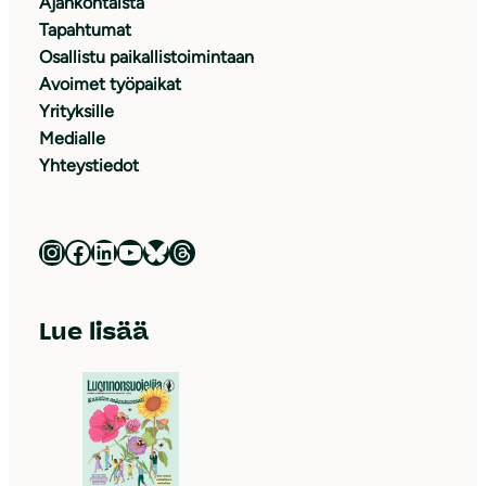
Ajankohtaista
Tapahtumat
Osallistu paikallistoimintaan
Avoimet työpaikat
Yrityksille
Medialle
Yhteystiedot
Luonnonsuojeluliitto Instagramissa
Luonnonsuojeluliitto Facebookissa
Luonnonsuojeluliitto LinkedInissä
Luonnonsuojeluliiton YouTube-kanava
Luonnonsuojeluliitto Blueskyssa
Luonnonsuojeluliitto Threadsissa
Lue lisää