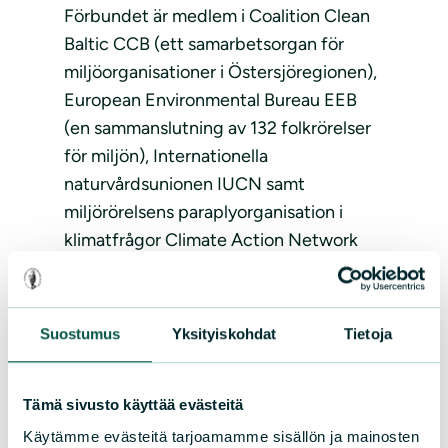
Förbundet är medlem i Coalition Clean
Baltic CCB (ett samarbetsorgan för
miljöorganisationer i Östersjöregionen),
European Environmental Bureau EEB
(en sammanslutning av 132 folkrörelser
för miljön), Internationella
naturvårdsunionen IUCN samt
miljörörelsens paraplyorganisation i
klimatfrågor Climate Action Network
CAN.
Finlands naturskyddsförbund rf
Suostumus
Yksityiskohdat
Tietoja
Itälahdenkatu 22 b A
00210 Helsingfors
Tämä sivusto käyttää evästeitä
Finland
Käytämme evästeitä tarjoamamme sisällön ja mainosten