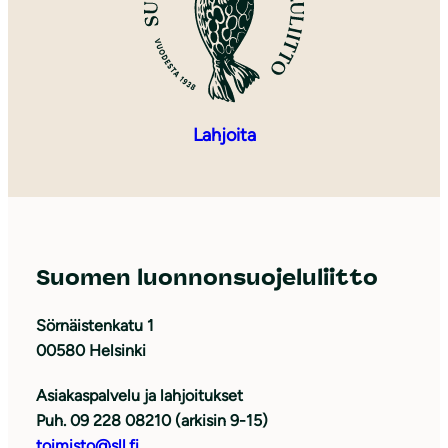
Lahjoita
Suomen luonnonsuojeluliitto
Sörnäistenkatu 1
00580 Helsinki
Asiakaspalvelu ja lahjoitukset
Puh. 09 228 08210 (arkisin 9-15)
toimisto@sll.fi