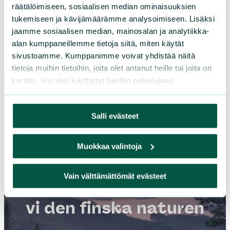
räätälöimiseen, sosiaalisen median ominaisuuksien
Personalens
email-addresser är
tukemiseen ja kävijämäärämme analysoimiseen. Lisäksi
förnamn.efternamn@sll.fi
jaamme sosiaalisen median, mainosalan ja analytiikka-
alan kumppaneillemme tietoja siitä, miten käytät
sivustoamme. Kumppanimme voivat yhdistää näitä
tietoja muihin tietoihin, joita olet antanut heille tai joita on
kerätty, kun olet käyttänyt heidän palvelujaan.
Salli evästeet
Muokkaa valintoja
Vain välttämättömät evästeet
Tillsammans skyddar
vi den finska naturen