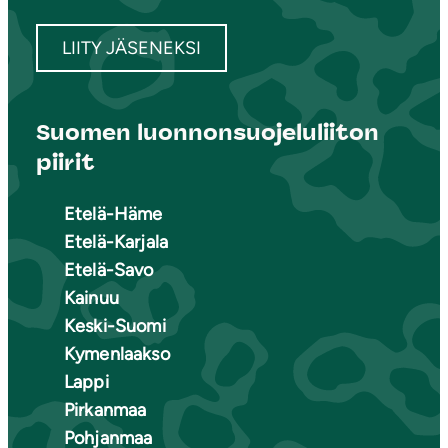
LIITY JÄSENEKSI
Suomen luonnonsuojeluliiton
piirit
Etelä-Häme
Etelä-Karjala
Etelä-Savo
Kainuu
Keski-Suomi
Kymenlaakso
Lappi
Pirkanmaa
Pohjanmaa