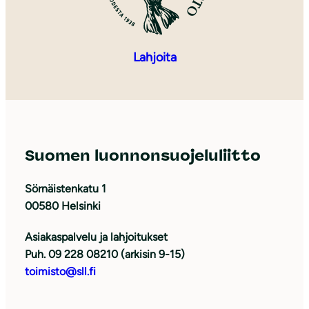
Lahjoita
Suomen luonnonsuojeluliitto
Sörnäistenkatu 1
00580 Helsinki
Asiakaspalvelu ja lahjoitukset
Puh. 09 228 08210 (arkisin 9-15)
toimisto@sll.fi