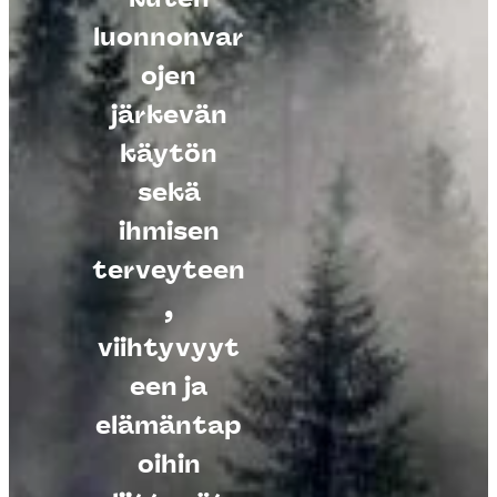
luonnonvar
ojen
järkevän
käytön
sekä
ihmisen
terveyteen
,
viihtyvyyt
een ja
elämäntap
oihin