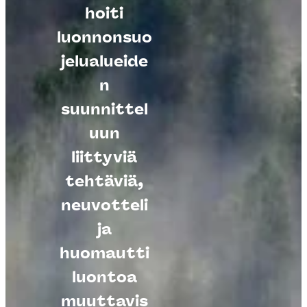
hoiti
luonnonsuo
jelualueide
n
suunnittel
uun
liittyviä
tehtäviä,
neuvotteli
ja
huomautti
luontoa
muuttavis