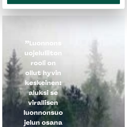
”Luonnons
uojeluliiton
rooli on
ollut hyvin
keskeinen:
aluksi se
virallisen
luonnonsuo
jelun osana