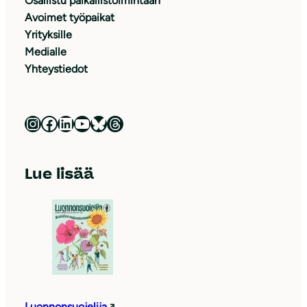
Osallistu paikallistoimintaan
Avoimet työpaikat
Yrityksille
Medialle
Yhteystiedot
Luonnonsuojeluliitto Instagramissa
Luonnonsuojeluliitto Facebookissa
Luonnonsuojeluliitto LinkedInissä
Luonnonsuojeluliiton YouTube-kanava
Luonnonsuojeluliitto Blueskyssa
Luonnonsuojeluliitto Threadsissa
Lue lisää
Luonnonsuojelija