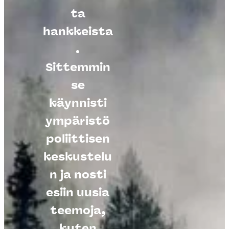
ta
hankkeista
.
Sittemmin
Kuva: Juhani
se
Syväoja/Vastaval
käynnisti
o
ympäristö
poliittisen
keskustelu
n ja nosti
esiin uusia
teemoja,
kuten