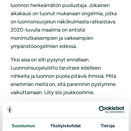
luonnon herkeämätön puolustaja. Jokainen
aikakausi on tuonut mukanaan ongelmia, jotka
on luonnonsuojelun näkökulmasta ratkaistava.
2020-luvulla maailma on entistä
monimutkaisempien ja vaikeampien
ympäristöongelmien edessä.
Yksi asia on silti pysynyt ennallaan.
Luonnonsuojeluliitto tarvitsee edelleen
rohkeita ja luonnon puolia pitäviä ihmisiä. Mitä
enemmän meitä on, sitä paremmin pystymme
vaikuttamaan. Liity siis joukkoomme.
Tule mukaan
Suostumus
Yksityiskohdat
Tietoja