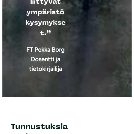
liittyvät
ympäristö
kysymykse
t.”
FT Pekka Borg
Dosentti ja
tietokirjailija
Tunnustuksia