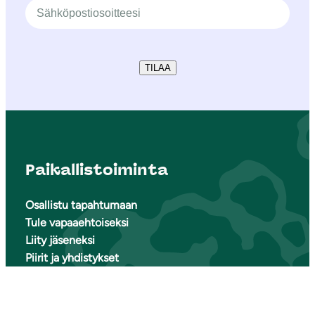
TILAA
Paikallistoiminta
Osallistu tapahtumaan
Tule vapaaehtoiseksi
Liity jäseneksi
Piirit ja yhdistykset
LIITY JÄSENEKSI