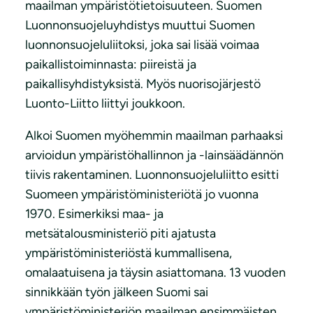
maailman ympäristötietoisuuteen. Suomen
Luonnonsuojeluyhdistys muuttui Suomen
luonnonsuojeluliitoksi, joka sai lisää voimaa
paikallistoiminnasta: piireistä ja
paikallisyhdistyksistä. Myös nuorisojärjestö
Luonto-Liitto liittyi joukkoon.
Alkoi Suomen myöhemmin maailman parhaaksi
arvioidun ympäristöhallinnon ja -lainsäädännön
tiivis rakentaminen. Luonnonsuojeluliitto esitti
Suomeen ympäristöministeriötä jo vuonna
1970. Esimerkiksi maa- ja
metsätalousministeriö piti ajatusta
ympäristöministeriöstä kummallisena,
omalaatuisena ja täysin asiattomana. 13 vuoden
sinnikkään työn jälkeen Suomi sai
ympäristöministeriön maailman ensimmäisten