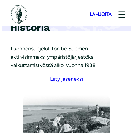
S
i
LAHJOITA
i
Historia
r
r
y
Luonnonsuojeluliiton tie Suomen
s
aktiivisimmaksi ympäristöjärjestöksi
i
vaikuttamistyössä alkoi vuonna 1938.
s
Liity jäseneksi
ä
l
t
ö
ö
n