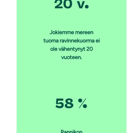
20 v.
Jokiemme mereen
tuoma ravinnekuorma ei
ole vähentynyt 20
vuoteen.
58 %
Rannikon