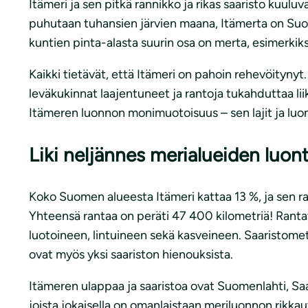
Itämeri ja sen pitkä rannikko ja rikas saaristo kuul
puhutaan tuhansien järvien maana, Itämerta on Suo
kuntien pinta-alasta suurin osa on merta, esimerkiks
Kaikki tietävät, että Itämeri on pahoin rehevöityny
leväkukinnat laajentuneet ja rantoja tukahduttaa li
Itämeren luonnon monimuotoisuus – sen lajit ja luon
Liki neljännes merialueiden luon
Koko Suomen alueesta Itämeri kattaa 13 %, ja sen ra
Yhteensä rantaa on peräti 47 400 kilometriä! Rantavi
luotoineen, lintuineen sekä kasveineen. Saaristome
ovat myös yksi saariston hienouksista.
Itämeren ulappaa ja saaristoa ovat Suomenlahti, Sa
joista jokaisella on omanlaistaan meriluonnon rikkau