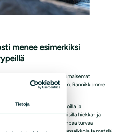
sti menee esimerkiksi
ypeillä
a omintakeisen leimansa. Rantamaisemat
aniittyihin ja suojaisiin poukamiin. Rannikkomme
Tietoja
 Paras tilanne on kivikkorannoilla ja
enee esimerkiksi luonnontilaisilla hiekka- ja
s- ja rakkohauruvalleilla. Parempaa turvaa
oukko rannikon ja saariston pensaikkoja ja metsiä.