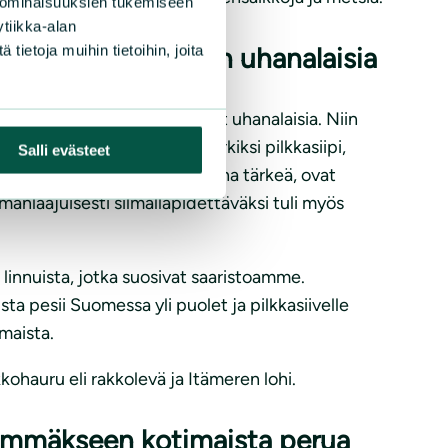
 ominaisuuksien tukemiseen
tiikka-alan
vat hätkähdyttävän uhanalaisia
ietoja muihin tietoihin, joita
harmaalokki ja merilokki – ovat uhanalaisia. Niin
muista peruslinnuista esimerkiksi pilkkasiipi,
Salli evästeet
oille Itämeri on talvehtimisalueena tärkeä, ovat
anlaajuisesti silmälläpidettäväksi tuli myös
linnuista, jotka suosivat saaristoamme.
a pesii Suomessa yli puolet ja pilkkasiivelle
maista.
akkohauru eli rakkolevä ja Itämeren lohi.
immäkseen kotimaista perua