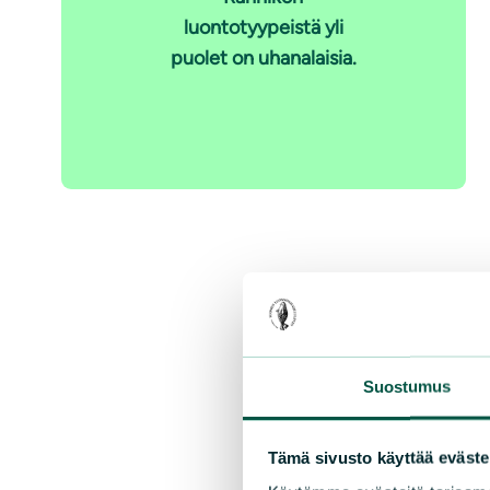
luontotyypeistä yli
puolet on uhanalaisia.
Suostumus
Tämä sivusto käyttää eväste