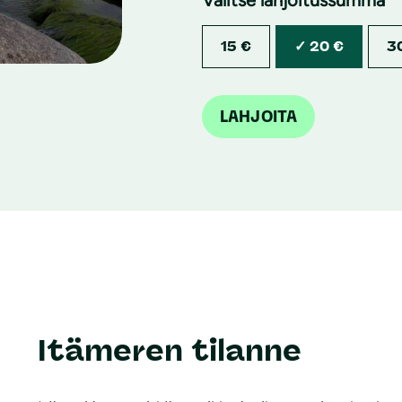
15 €
20 €
3
LAHJOITA
Itämeren tilanne