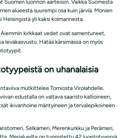
uvat Suomen luonnon aarteisiin. Vaikka Suomesta
men alueesta suurempi osa kuin järviä. Monien
i Helsingistä yli kaksi kolmannesta.
t. Aiemmin kirkkaat vedet ovat samentuneet,
ika leväkasvusto. Hätää kärsimässä on myös
totyypit.
totyypeistä on uhanalaisia
ntaviiva mutkittelee Torniosta Virolahdelle.
ivan edustalla on valtava saaristo kallioineen,
tsät ikivanhoine mäntyineen ja tervalepikoineen
aristomeri, Selkämeri, Merenkurkku ja Perämeri,
tta. Merialueilta on tunnistettu 42 luontotyyppiä,