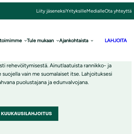
Liity jäseneksi
Yrityksille
Medialle
Ota yhteyttä
 Itämerelle
 toimimme
Tule mukaan
Ajankohtaista
LAHJOITA
esti rehevöitymisestä. Ainutlaatuista rannikko- ja
uojella vain me suomalaiset itse. Lahjoituksesi
hvana puolustajana ja edunvalvojana.
KUUKAUSILAHJOITUS