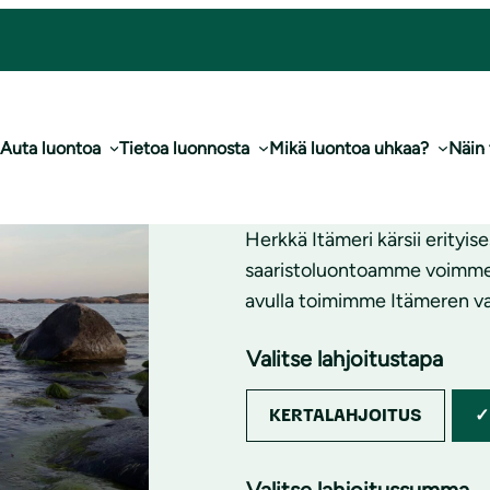
Lahjoita
Auta luontoa
Tietoa luonnosta
Mikä luontoa uhkaa?
Näin
Herkkä Itämeri kärsii erityis
saaristoluontoamme voimme s
avulla toimimme Itämeren va
Valitse lahjoitustapa
KERTALAHJOITUS
Valitse lahjoitussumma