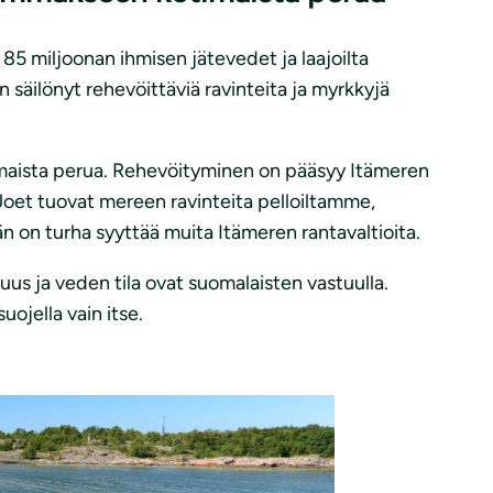
 85 miljoonan ihmisen jätevedet ja laajoilta
 säilönyt rehevöittäviä ravinteita ja myrkkyjä
aista perua. Rehevöityminen on pääsyy Itämeren
 Joet tuovat mereen ravinteita pelloiltamme,
on turha syyttää muita Itämeren rantavaltioita.
s ja veden tila ovat suomalaisten vastuulla.
ojella vain itse.