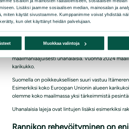
mme sisällön ja mainosten räätälöimiseen, sosiaalisen median
iseen. Lisäksi jaamme sosiaalisen median, mainosalan ja analy
Merilinnut ja monet muut lajit o
, miten käytät sivustoamme. Kumppanimme voivat yhdistää näitä t
n kerätty, kun olet käyttänyt heidän palvelujaan.
Tiesitkö, että kaikki Suomen isot lokit – selkälokki, 
ovat myös rannikon ja saariston merisorsa haahka ja 
ästeet
Muokkaa valintoja
tukkasotka, riskilä ja karikukko. Pilkkasiipi ja alli, j
maailmanlaajuisesti uhanalaisia. Vuonna 2024 maailm
karikukko.
Suomella on poikkeuksellisen suuri vastuu Itämeren 
Esimerkiksi koko Euroopan Unionin alueen karikukoist
olemme koko maailmassa yksi tärkeimmistä pesintä
Uhanalaisia lajeja ovat lintujen lisäksi esimerkiksi r
Rannikon rehevöityminen on en