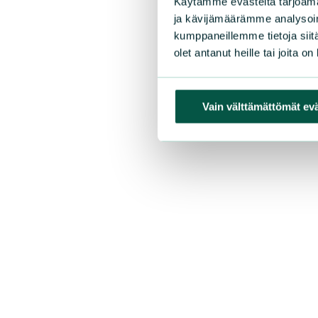
Käytämme evästeitä tarjoama
ja kävijämäärämme analysoim
kumppaneillemme tietoja siitä
olet antanut heille tai joita o
Vain välttämättömät ev