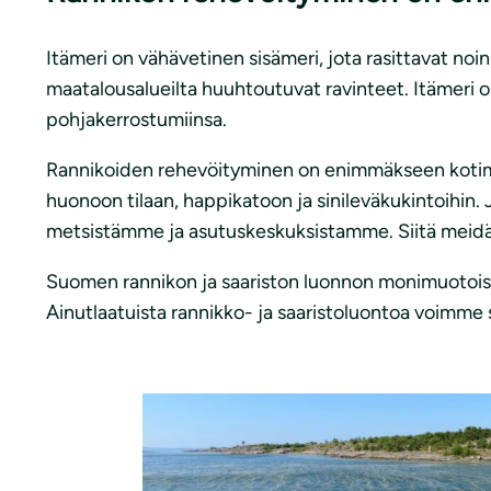
Itämeri on vähävetinen sisämeri, jota rasittavat noin
maatalousalueilta huuhtoutuvat ravinteet. Itämeri on
pohjakerrostumiinsa.
Rannikoiden rehevöityminen on enimmäkseen kotim
huonoon tilaan, happikatoon ja sinileväkukintoihin.
metsistämme ja asutuskeskuksistamme. Siitä meidän 
Suomen rannikon ja saariston luonnon monimuotoisuu
Ainutlaatuista rannikko- ja saaristoluontoa voimme su