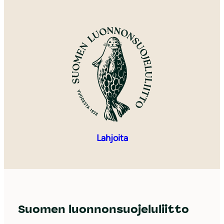
Lahjoita
Suomen luonnonsuojeluliitto