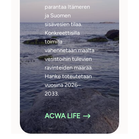
parantaa Itämeren
ja Suomen
sisävesien tilaa.
Konkreettisilla
toimilla
vähennetään maalta
vesistöihin tulevien
ravinteiden määrää.
Hanke toteutetaan
vuosina 2026–
2033.
ACWA LIFE