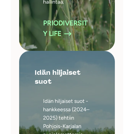
hallintaa.
PRIODIVERSIT
Y LIFE
Idän hiljaiset
suot
Idän hiljaiset suot -
hankkeessa (2024–
2025) tehtiin
Pohjois-Karjalan