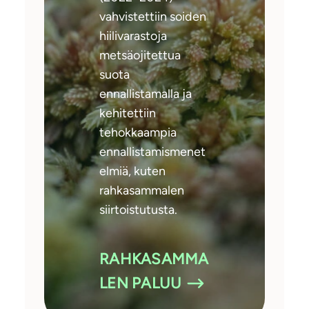
vahvistettiin soiden
hiilivarastoja
metsäojitettua
suota
ennallistamalla ja
kehitettiin
tehokkaampia
ennallistamismenet
elmiä, kuten
rahkasammalen
siirtoistutusta.
RAHKASAMMA
LEN PALUU