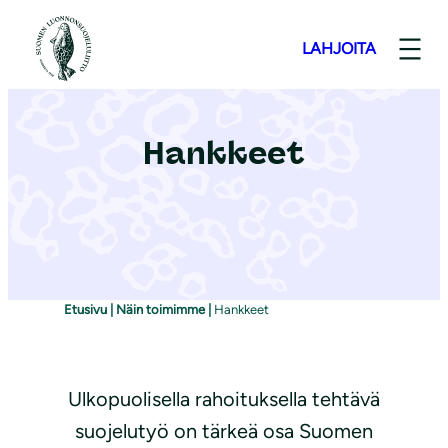
S
i
LAHJOITA
i
r
r
Hankkeet
y
s
i
s
ä
l
Etusivu
|
Näin toimimme
|
Hankkeet
t
ö
ö
Ulkopuolisella rahoituksella tehtävä
n
suojelutyö on tärkeä osa Suomen