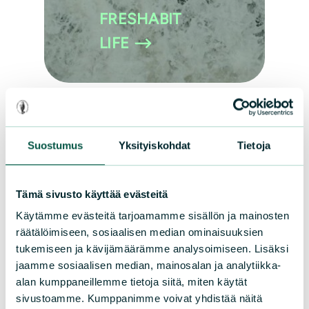
FRESHABIT
LIFE
Suostumus
Yksityiskohdat
Tietoja
Päättyneet hankkeet
Laatokalta Saimaalle
Tämä sivusto käyttää evästeitä
Käytämme evästeitä tarjoamamme sisällön ja mainosten
Suomen luonnonsuojeluliiton koordinoimassa
räätälöimiseen, sosiaalisen median ominaisuuksien
Laatokalta Saimaalle -yhteistyöhankeessa
tukemiseen ja kävijämäärämme analysoimiseen. Lisäksi
(2020–2022) ennallistettiin rantoja ja vesistöjä
jaamme sosiaalisen median, mainosalan ja analytiikka-
alan kumppaneillemme tietoja siitä, miten käytät
takaisin luonnontilaan.
Lue lisää Laatokalta
sivustoamme. Kumppanimme voivat yhdistää näitä
Saimaalle -hankkeesta
.