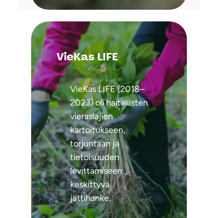
VieKas LIFE
VieKas LIFE (2018–
2023) oli haitallisten
vieraslajien
kartoitukseen,
torjuntaan ja
tietoisuuden
levittämiseen
keskittyvä
jättihanke.