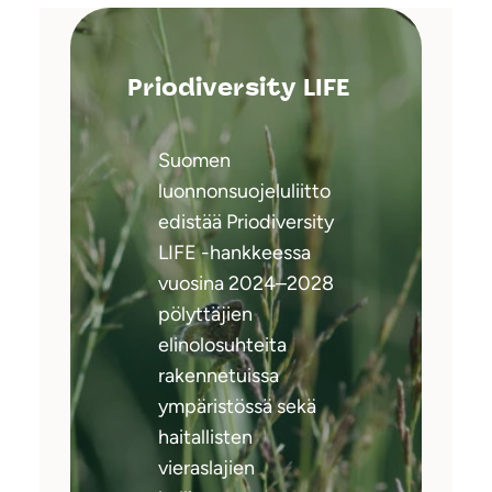
Priodiversity LIFE
Suomen
luonnonsuojeluliitto
edistää Priodiversity
LIFE -hankkeessa
vuosina 2024–2028
pölyttäjien
elinolosuhteita
rakennetuissa
ympäristössä sekä
haitallisten
vieraslajien