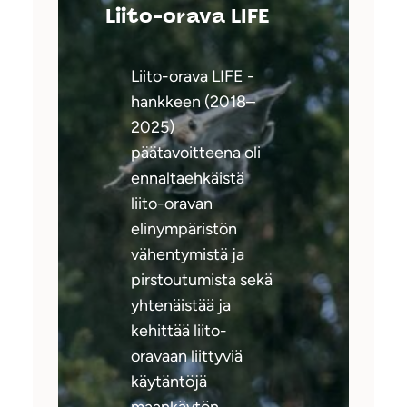
Liito-orava LIFE
Liito-orava LIFE -
hankkeen (2018–
2025)
päätavoitteena oli
ennaltaehkäistä
liito-oravan
elinympäristön
vähentymistä ja
pirstoutumista sekä
yhtenäistää ja
kehittää liito-
oravaan liittyviä
käytäntöjä
maankäytön