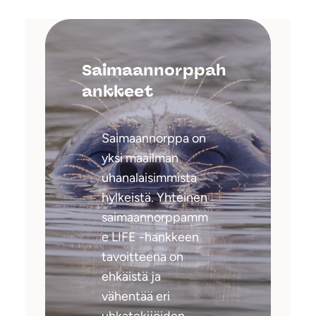
Saimaannorppah
ankkeet
Saimaannorppa on
yksi maailman
uhanalaisimmista
hylkeistä. Yhteinen
saimaannorppamm
e LIFE -hankkeen
tavoitteena on
ehkäistä ja
vähentää eri
uhkatekijöiden