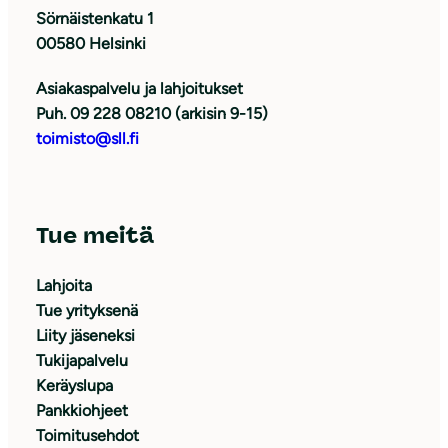
Sörnäistenkatu 1
00580 Helsinki
Asiakaspalvelu ja lahjoitukset
Puh. 09 228 08210 (arkisin 9-15)
toimisto@sll.fi
Tue meitä
Lahjoita
Tue yrityksenä
Liity jäseneksi
Tukijapalvelu
Keräyslupa
Pankkiohjeet
Toimitusehdot