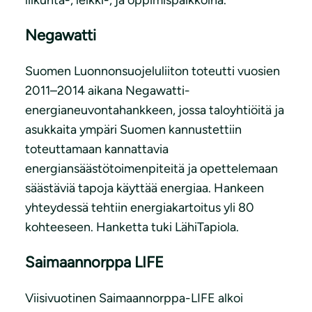
liikunta-, leikki-, ja oppimispaikkoina.
Negawatti
Suomen Luonnonsuojeluliiton toteutti vuosien
2011–2014 aikana Negawatti-
energianeuvontahankkeen, jossa taloyhtiöitä ja
asukkaita ympäri Suomen kannustettiin
toteuttamaan kannattavia
energiansäästötoimenpiteitä ja opettelemaan
säästäviä tapoja käyttää energiaa. Hankeen
yhteydessä tehtiin energiakartoitus yli 80
kohteeseen. Hanketta tuki LähiTapiola.
Saimaannorppa LIFE
Viisivuotinen Saimaannorppa-LIFE alkoi