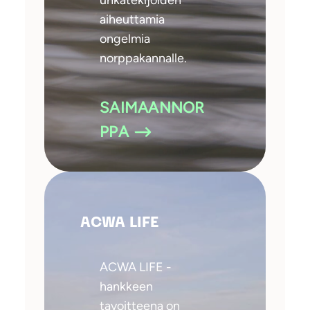
aiheuttamia
ongelmia
norppakannalle.
SAIMAANNOR
PPA
ACWA LIFE
ACWA LIFE -
hankkeen
tavoitteena on