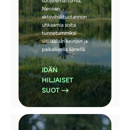
suojelemattomia,
Neovan
aktiivihiilituotannon
uhkaamia soita
tunnetummiksi
visuaalisin keinoin ja
paikallisella äänellä.
IDÄN
HILJAISET
SUOT