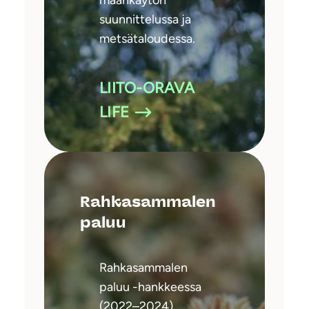
suunnittelussa ja
metsätaloudessa.
LIITO-ORAVA
LIFE
Rahkasammalen
paluu
Rahkasammalen
paluu -hankkeessa
(2022–2024)