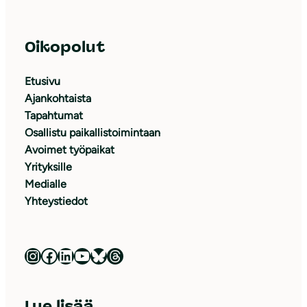
Oikopolut
Etusivu
Ajankohtaista
Tapahtumat
Osallistu paikallistoimintaan
Avoimet työpaikat
Yrityksille
Medialle
Yhteystiedot
Luonnonsuojeluliitto Instagramissa
Luonnonsuojeluliitto Facebookissa
Luonnonsuojeluliitto LinkedInissä
Luonnonsuojeluliiton YouTube-kanava
Luonnonsuojeluliitto Blueskyssa
Luonnonsuojeluliitto Threadsissa
Lue lisää