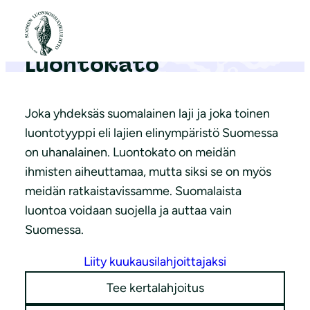
S
i
i
Luontokato
r
r
y
Joka yhdeksäs suomalainen laji ja joka toinen
s
luontotyyppi eli lajien elinympäristö Suomessa
i
on uhanalainen. Luontokato on meidän
s
ihmisten aiheuttamaa, mutta siksi se on myös
ä
meidän ratkaistavissamme. Suomalaista
l
luontoa voidaan suojella ja auttaa vain
t
Suomessa.
ö
Liity kuukausilahjoittajaksi
ö
n
Tee kertalahjoitus