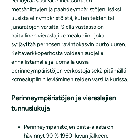
voi löytää sopivat elinolosuhteen
metsäniittyjen ja paahdeympäristöjen lisäksi
uusista elinympäristöistä, kuten teiden tai
junaratojen varsilta. Siellä vastassa on
haitallinen vieraslaji komealupiini, joka
syrjäyttää perhosen ravintokasvin purtojuuren.
Keltaverkkoperhosta voidaan suojella
ennallistamalla ja luomalla uusia
perinneympäristöjen verkostoja sekä pitämällä
komealupiinin leviäminen teiden varsilla kurissa.
Perinneympäristöjen ja vieraslajien
tunnuslukuja
Perinneympäristöjen pinta-alasta on
hävinnyt 90 % 1960-luvun jälkeen.