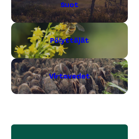
Suot
Pölyttäjät
Virtavedet