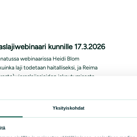
raslajiwebinaari kunnille 17.3.2026
unnatussa webinaarissa Heidi Blom
inka laji todetaan haitalliseksi, ja Reima
rasto) vieraslajiasioiden jakautumisesta
n. Lisäksi kuusi vieraslajien
mij...
Yksityiskohdat
itä