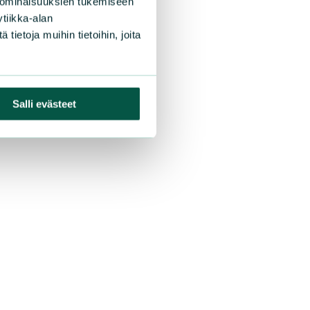
 ominaisuuksien tukemiseen
tiikka-alan
ietoja muihin tietoihin, joita
Salli evästeet