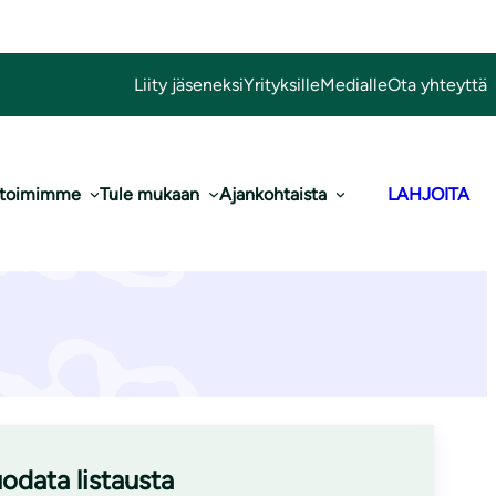
Liity jäseneksi
Yrityksille
Medialle
Ota yhteyttä
 toimimme
Tule mukaan
Ajankohtaista
LAHJOITA
odata listausta