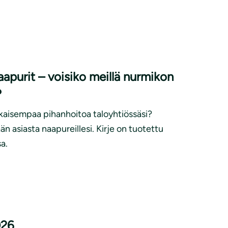
aapurit – voisiko meillä nurmikon
?
aisempaa pihanhoitoa taloyhtiössäsi?
n asiasta naapureillesi. Kirje on tuotettu
a.
026