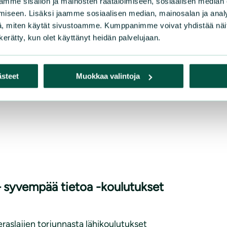
mme sisällön ja mainosten räätälöimiseen, sosiaalisen median
ja pölyttäjistä uutta tietoa -
iseen. Lisäksi jaamme sosiaalisen median, mainosalan ja analy
.8.2025
, miten käytät sivustoamme. Kumppanimme voivat yhdistää näitä t
n kerätty, kun olet käyttänyt heidän palvelujaan.
lyttäjiä suosivasta joustavasta
a pölyttäjätiedosta lähikoulutuksen
Priodiversity LIFE -hankkeen
ästeet
Muokkaa valintoja
, työntekijöille 7.8.2025. Koulutus oli osa
 – syvempää tietoa -koulutukset
eraslajien torjunnasta lähikoulutukset