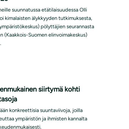
uneille suunnatussa etätilaisuudessa Olli
toi kimalaisten älykkyyden tutkimuksesta,
mpäristökeskus) pölyttäjien seurannasta
en (Kaakkois-Suomen elinvoimakeskus)
.
enmukainen siirtymä kohti
tasoja
ään konkreettisia suuntaviivoja, joilla
uttaa ympäristön ja ihmisten kannalta
oikeudenmukaisesti.