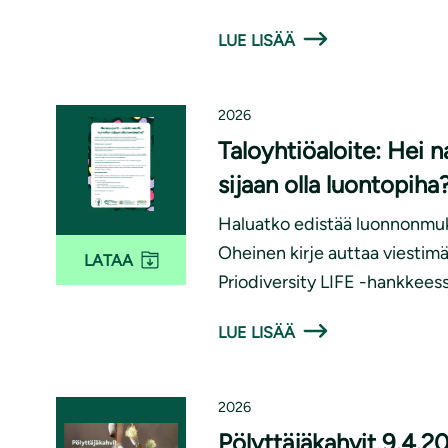
LUE LISÄÄ
2026
Taloyhtiöaloite: Hei n
sijaan olla luontopiha
Haluatko edistää luonnonmuk
Oheinen kirje auttaa viestimää
LATAA
Priodiversity LIFE -hankkeess
LUE LISÄÄ
2026
Pölyttäjäkahvit 9.4.2