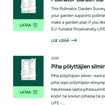
n
l
This Pollinator Garden Survey
i
your garden supports pollina
make a garden plan if you lik
LATAA
EU-funded Priodiversity LIFE
LUE LISÄÄ
2026
Piha pölyttäjien silmi
Piha pölyttäjien silmin -karto
piha sopii pölyttäjien elinymp
halutessasi laatia pihasuunni
LATAA
kodin tai koulun pihassa tai 
LIFE -...