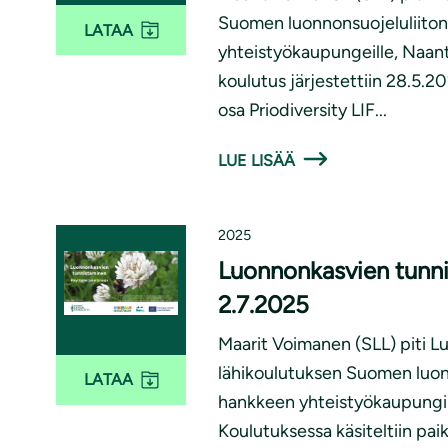
Suomen luonnonsuojeluliiton 
LATAA
yhteistyökaupungeille, Naantal
koulutus järjestettiin 28.5.20
osa Priodiversity LIF...
LUE LISÄÄ
2025
Luonnonkasvien tunnis
2.7.2025
Maarit Voimanen (SLL) piti 
lähikoulutuksen Suomen luonn
LATAA
hankkeen yhteistyökaupungin,
Koulutuksessa käsiteltiin paika