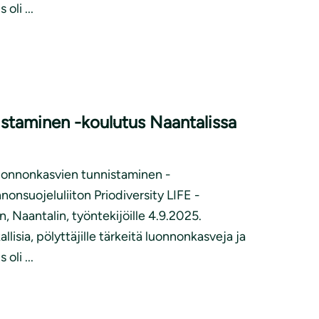
oli ...
staminen -koulutus Naantalissa
Luonnonkasvien tunnistaminen -
onsuojeluliiton Priodiversity LIFE -
 Naantalin, työntekijöille 4.9.2025.
llisia, pölyttäjille tärkeitä luonnonkasveja ja
oli ...