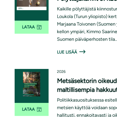
Kaikille pölyttäjistä kiinnost
Loukola (Turun yliopisto) ker
Marjaana Toivonen (Suomen y
LATAA
kellon ympäri, Kimmo Saarin
Suomen päiväperhosten tila..
LUE LISÄÄ
2026
Metsäsektorin oikeud
maltillisempia hakkuu
Politiikkasuosituksessa esitell
metsien käyttöä voidaan sope
LATAA
hallitusti, ennakoitavasti ja 