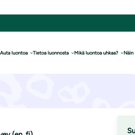
Auta luontoa
Tietoa luonnosta
Mikä luontoa uhkaa?
Näin
Materiaalipankki
Su
ey (en, fi)