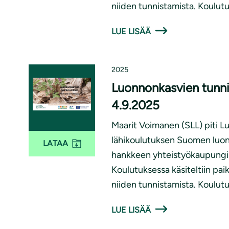
niiden tunnistamista. Koulutus 
LUE LISÄÄ
2025
Luonnonkasvien tunni
4.9.2025
Maarit Voimanen (SLL) piti 
lähikoulutuksen Suomen luonn
LATAA
hankkeen yhteistyökaupungin,
Koulutuksessa käsiteltiin paika
niiden tunnistamista. Koulutus 
LUE LISÄÄ