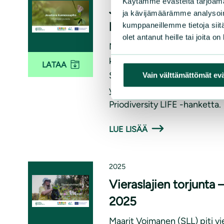
Käytämme evästeitä tarjoama
Joustava kunnossapito 
ja kävijämäärämme analysoim
koulutus Ylöjärvellä 7
kumppaneillemme tietoja siitä
olet antanut heille tai joita o
Maarit Voimanen (SLL) piti pö
kunnossapidosta sekä uudest
LATAA
Suomen luonnonsuojeluliiton 
Vain välttämättömät ev
yhteistyökaupungin, Ylöjärven
Priodiversity LIFE -hanketta.
LUE LISÄÄ
2025
Vieraslajien torjunta
2025
Maarit Voimanen (SLL) piti vi