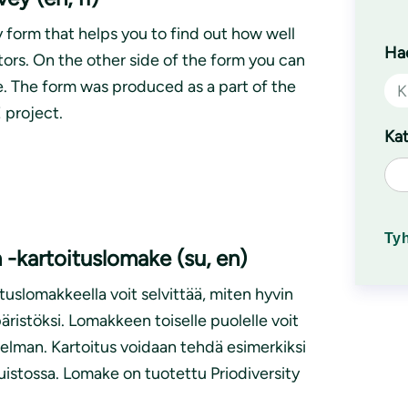
 form that helps you to find out how well
Hae
tors. On the other side of the form you can
e. The form was produced as a part of the
 project.
Kat
Ty
n -kartoituslomake (su, en)
ituslomakkeella voit selvittää, miten hyvin
äristöksi. Lomakkeen toiselle puolelle voit
telman. Kartoitus voidaan tehdä esimerkiksi
puistossa. Lomake on tuotettu Priodiversity