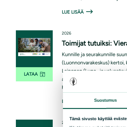
LUE LISÄÄ
2026
Toimijat tutuiksi: Vie
Kunnille ja seurakunnille su
(Luonnonvarakeskus) kertoi, ku
Lainonen (Lupa- ja valvontavi
LATAA
aluehallintouudistuksen jälkee
hallintapalveluita tarjoavaa toi
Suostumus
LUE LISÄÄ
Tämä sivusto käyttää eväste
2025