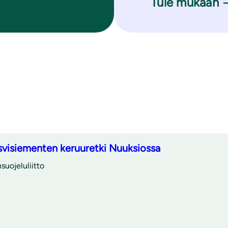
Tule mukaan
svisiementen keruuretki Nuuksiossa
uojeluliitto