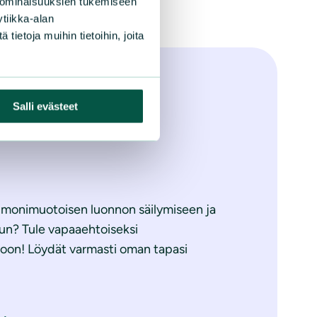
 ominaisuuksien tukemiseen
tiikka-alan
ietoja muihin tietoihin, joita
aehtoiseksi
Salli evästeet
 monimuotoisen luonnon säilymiseen ja
un? Tule vapaaehtoiseksi
toon! Löydät varmasti oman tapasi