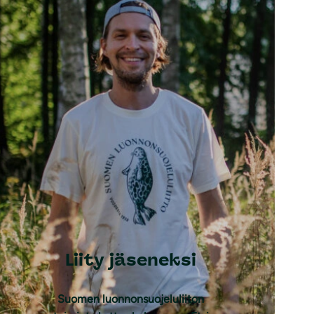
Liity jäseneksi
Suomen luonnonsuojeluliiton