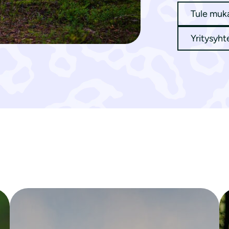
Tule muk
Yritysyht