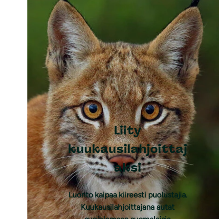
Liity
kuukausilahjoittaj
aksi
Luonto kaipaa kiireesti puolustajia.
Kuukausilahjoittajana autat