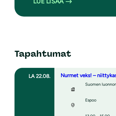
LUE LISÄÄ
Tapahtumat
Nurmet veks! – niittyka
LA 22.08.
Suomen luonnons
Espoo