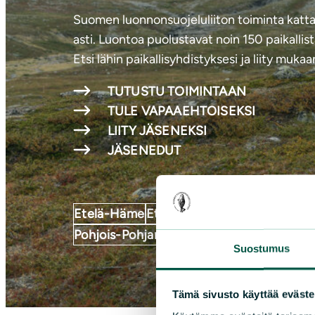
Suomen luonnonsuojeluliiton toiminta katt
asti. Luontoa puolustavat noin 150 paikallista
Etsi lähin paikallisyhdistyksesi ja liity mu
TUTUSTU TOIMINTAAN
TULE VAPAAEHTOISEKSI
LIITY JÄSENEKSI
JÄSENEDUT
Etelä-Häme
Etelä-Karjala
Etelä-Savo
Kain
Pohjois-Pohjanmaa
Pohjois-Savo
Satakun
Suostumus
Tämä sivusto käyttää eväste