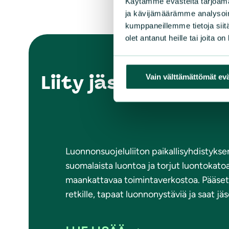
Käytämme evästeitä tarjoama
ja kävijämäärämme analysoim
kumppaneillemme tietoja siitä
olet antanut heille tai joita o
Liity jäseneksi
Vain välttämättömät ev
Luonnonsuojeluliiton paikallisyhdistykse
suomalaista luontoa ja torjut luontokato
maankattavaa toimintaverkostoa. Pääse
retkille, tapaat luonnonystäviä ja saat j