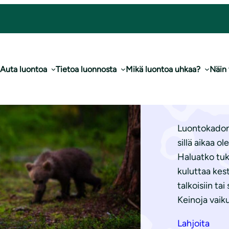
Auta luontoa
Tietoa luonnosta
Mikä luontoa uhkaa?
Näin
Aut
Luontokadon j
sillä aikaa o
Haluatko tuk
kuluttaa kes
talkoisiin ta
Keinoja vaik
Lahjoita