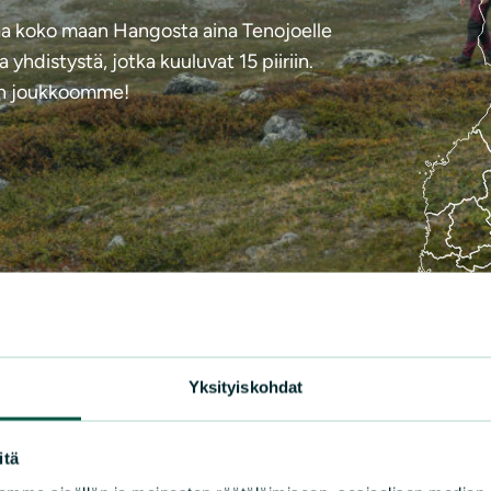
aa koko maan Hangosta aina Tenojoelle
 yhdistystä, jotka kuuluvat 15 piiriin.
kaan joukkoomme!
uu
Keski-Suomi
Kymenlaakso
Lappi
Pirkanmaa
Pohjanm
ta
Uusimaa
Varsinais-Suomi
Yksityiskohdat
itä