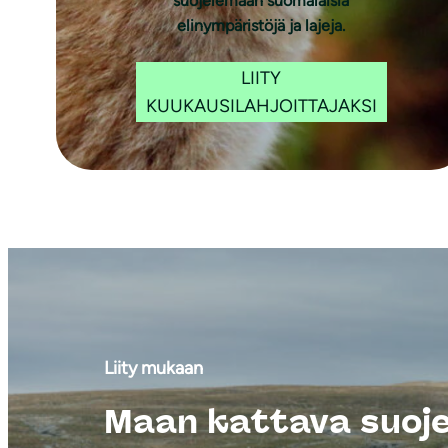
suojelemaan suomalaisia
elinympäristöjä ja lajeja.
LIITY
KUUKAUSILAHJOITTAJAKSI
Liity mukaan
Maan kattava suoj