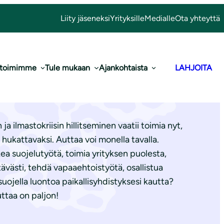
Liity jäseneksi
Yrityksille
Medialle
Ota yhteyttä
 toimimme
Tule mukaan
Ajankohtaista
LAHJOITA
a luontoa
a ilmastokriisin hillitseminen vaatii toimia nyt,
le hukattavaksi. Auttaa voi monella tavalla.
ea suojelutyötä, toimia yrityksen puolesta,
tävästi, tehdä vapaaehtoistyötä, osallistua
i suojella luontoa paikallisyhdistyksesi kautta?
uttaa on paljon!