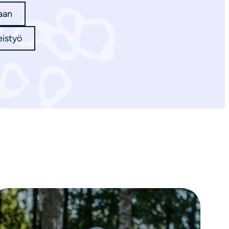
aan
eistyö