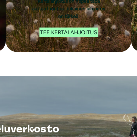
Kertalahjoitus on nopea tapa
auttaa luontoa. Jokainen lahjoitus
on tärkeä.
TEE KERTALAHJOITUS
eluverkosto