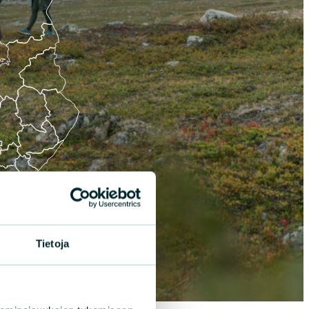
Kuva: Merja
Paakkanen
aa
Pohjois-Karjala
Tietoja