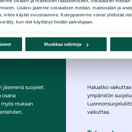
mme sisällön ja mainosten räätälöimiseen, sosiaalisen median
iseen. Lisäksi jaamme sosiaalisen median, mainosalan ja analy
, miten käytät sivustoamme. Kumppanimme voivat yhdistää näitä t
n kerätty, kun olet käyttänyt heidän palvelujaan.
Tule vapa
ästeet
Muokkaa valintoja
n jäsenenä suojelet
Haluatko vaikuttaa
a osana
ympäristön suojelu
t myös mukaan
Luonnonsuojeluliit
äsenlehden.
vaikuttaa.