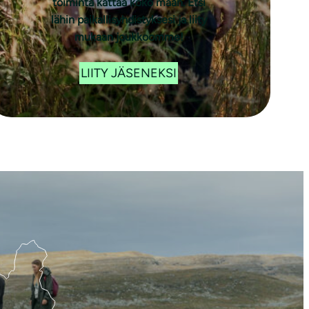
toiminta kattaa koko maan. Etsi
lähin paikallisyhdistyksesi ja liity
mukaan joukkoomme!
LIITY JÄSENEKSI