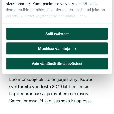
sivustoamme. Kumppanimme voivat yhdistää näitä
koko perheelle.
tietoja muihin tietoihin, joita olet antanut heille tai joita on
kerätty, kun olet käyttänyt heidän palvelujaan.
Syntyviä kuutteja juhlistetaan muun muassa
askartelemalla onnittelukortteja, pelaamalla ja
leikkimällä norppaleikkejä sekä jumppaamalla
Salli evästeet
norpan tyyliin. Tapahtumassa on voinut
tutustua myös norppaturvallisen Saimaa-
Muokkaa valintoja
katiskan rakentamiseen. Paikalla on tietenkin
myös itse syntymäpäiväsankari, jolle lauletaan
Vain välttämättömät evästeet
onnittelulaulu.
Luonnonsuojeluliitto on järjestänyt Kuutin
synttäreitä vuodesta 2019 lähtien, ensin
Lappeenrannassa, ja myöhemmin myös
Savonlinnassa, Mikkelissä sekä Kuopiossa.