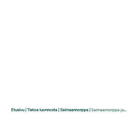
Etusivu
|
Tietoa luonnosta
|
Saimaannorppa
|
Saimaannorppa ja ympäristökasvatus