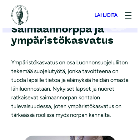
S
i
LAHJOITA
i
Saimaannorppa ja
r
ympäristökasvatus
r
y
s
Ympäristökasvatus on osa Luonnonsuojeluliiton
i
tekemää suojelutyötä, jonka tavoitteena on
s
tuoda lapsille tietoa ja elämyksiä heidän omasta
ä
lähiluonnostaan. Nykyiset lapset ja nuoret
l
ratkaisevat saimaannorpan kohtalon
t
tulevaisuudessa, joten ympäristökasvatus on
ö
tärkeässä roolissa myös norpan kannalta.
ö
n