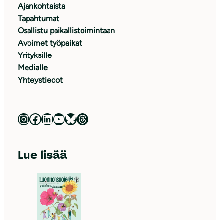
Ajankohtaista
Tapahtumat
Osallistu paikallistoimintaan
Avoimet työpaikat
Yrityksille
Medialle
Yhteystiedot
Luonnonsuojeluliitto Instagramissa
Luonnonsuojeluliitto Facebookissa
Luonnonsuojeluliitto LinkedInissä
Luonnonsuojeluliiton YouTube-kanava
Luonnonsuojeluliitto Blueskyssa
Luonnonsuojeluliitto Threadsissa
Lue lisää