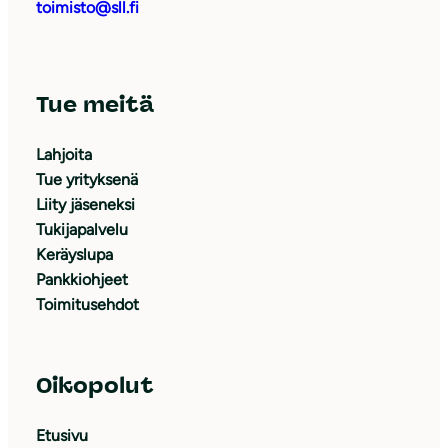
toimisto@sll.fi
Tue meitä
Lahjoita
Tue yrityksenä
Liity jäseneksi
Tukijapalvelu
Keräyslupa
Pankkiohjeet
Toimitusehdot
Oikopolut
Etusivu