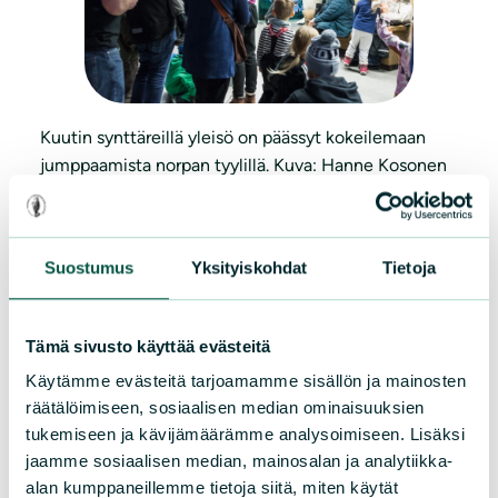
Kuutin synttäreillä yleisö on päässyt kokeilemaan
jumppaamista norpan tyylillä. Kuva: Hanne Kosonen
Kuutin synttärit -
Suostumus
Yksityiskohdat
Tietoja
tapahtuma
Saimaannorpan kuutit syntyvät Nestorin
Tämä sivusto käyttää evästeitä
nimipäivän (26.2.) aikoihin. Iloisen
Käytämme evästeitä tarjoamamme sisällön ja mainosten
perheenlisäyksen kunniaksi Suomen
räätälöimiseen, sosiaalisen median ominaisuuksien
luonnonsuojeluliitto järjestää helmikuun lopulla
tukemiseen ja kävijämäärämme analysoimiseen. Lisäksi
vuosittain lapsiperheille suunnatun Kuutin
jaamme sosiaalisen median, mainosalan ja analytiikka-
alan kumppaneillemme tietoja siitä, miten käytät
synttärit -tapahtuman, jossa on norppapuuhaa