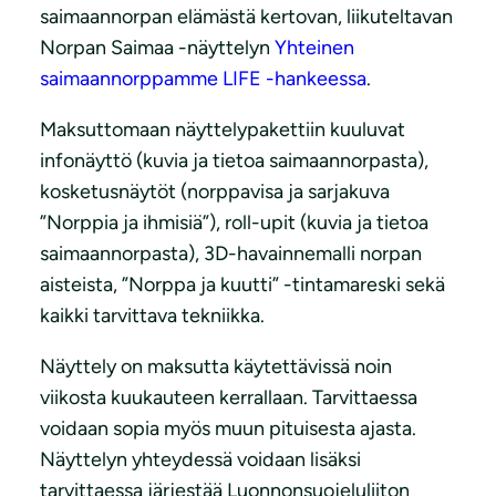
saimaannorpan elämästä kertovan, liikuteltavan
Norpan Saimaa -näyttelyn
Yhteinen
saimaannorppamme LIFE -hankeessa
.
Maksuttomaan näyttelypakettiin kuuluvat
infonäyttö (kuvia ja tietoa saimaannorpasta),
kosketusnäytöt (norppavisa ja sarjakuva
”Norppia ja ihmisiä”), roll-upit (kuvia ja tietoa
saimaannorpasta), 3D-havainnemalli norpan
aisteista, ”Norppa ja kuutti” -tintamareski sekä
kaikki tarvittava tekniikka.
Näyttely on maksutta käytettävissä noin
viikosta kuukauteen kerrallaan. Tarvittaessa
voidaan sopia myös muun pituisesta ajasta.
Näyttelyn yhteydessä voidaan lisäksi
tarvittaessa järjestää Luonnonsuojeluliiton