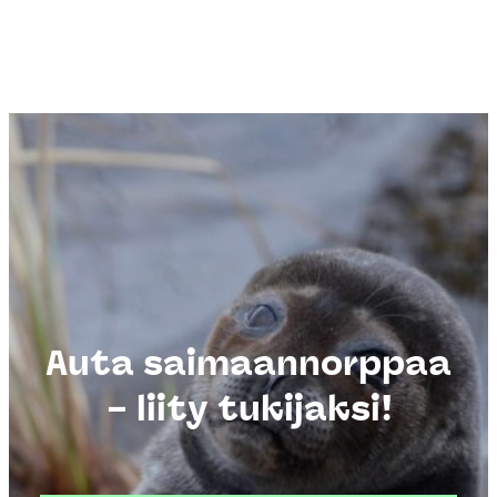
Auta saimaannorppaa
– liity tukijaksi!