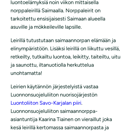
luontoelämyksiä noin viikon mittaisella
norppaleirillä Saimaalla. Norppaleirit on
tarkoitettu ensisijaisesti Saimaan alueella
asuville ja mökkeileville lapsille.
Leirillä tutustutaan saimaannorpan elämään ja
elinympäristöön. Lisäksi leirillä on liikuttu vesillä,
retkeilty, tutkailtu luontoa, leikitty, taiteiltu, uitu
ja saunottu, iltanuotiolla herkuttelua
unohtamatta!
Leirien käytännön järjestelyistä vastaa
Luonnonsuojeluliiton nuorisojärjestön
Luontoliiton Savo-Karjalan piiri
.
Luonnonsuojeluliiton saimaannorppa-
asiantuntija Kaarina Tiainen on vieraillut joka
kesä leirillä kertomassa saimaannorpasta ja