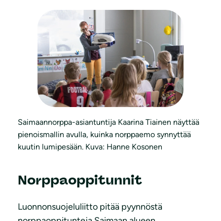
Saimaannorppa-asiantuntija Kaarina Tiainen näyttää
pienoismallin avulla, kuinka norppaemo synnyttää
kuutin lumipesään. Kuva: Hanne Kosonen
Norppaoppitunnit
Luonnonsuojeluliitto pitää pyynnöstä
norppaoppitunteja Saimaan alueen