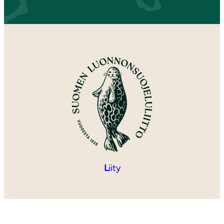
L
iity