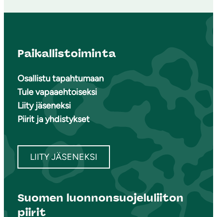
Paikallistoiminta
Osallistu tapahtumaan
Tule vapaaehtoiseksi
Liity jäseneksi
Piirit ja yhdistykset
LIITY JÄSENEKSI
Suomen luonnonsuojeluliiton
piirit