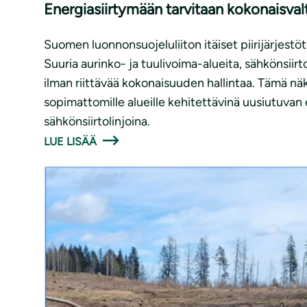
Energiasiirtymään tarvitaan kokonaisva
Suomen luonnonsuojeluliiton itäiset piirijärjest
Suuria aurinko- ja tuulivoima-alueita, sähkönsii
ilman riittävää kokonaisuuden hallintaa. Tämä 
sopimattomille alueille kehitettävinä uusiutuvan
sähkönsiirtolinjoina.
LUE LISÄÄ