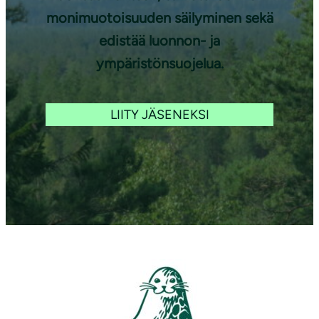
monimuotoisuuden säilyminen sekä
edistää luonnon- ja
ympäristönsuojelua.
LIITY JÄSENEKSI