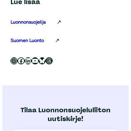
Lue lisää
Luonnonsuojelija
Suomen Luonto
Luonnonsuojeluliitto Instagramissa
Luonnonsuojeluliitto Facebookissa
Luonnonsuojeluliitto LinkedInissä
Luonnonsuojeluliiton YouTube-kanava
Luonnonsuojeluliitto Blueskyssa
Luonnonsuojeluliitto Threadsissa
Tilaa Luonnonsuojeluliiton
uutiskirje!