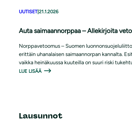
UUTISET
|
21.1.2026
Auta saimaannorppaa – Allekirjoita ve
Norppavetoomus – Suomen luonnonsuojeluliitto E
erittäin uhanalaisen saimaannorpan kannalta. Esit
vaikka heinäkuussa kuuteilla on suuri riski tukeh
LUE LISÄÄ
Lausunnot