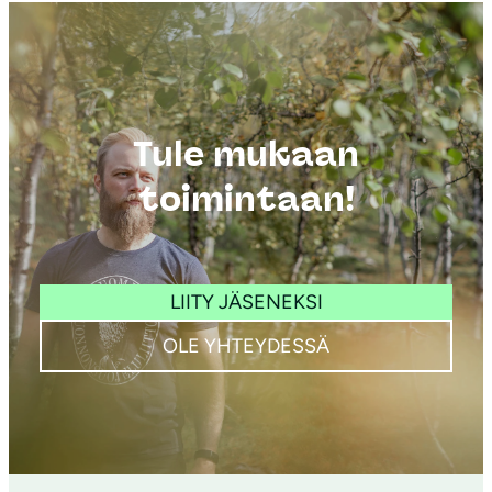
Tule mukaan
toimintaan!
LIITY JÄSENEKSI
OLE YHTEYDESSÄ