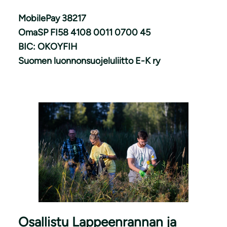
MobilePay 38217
OmaSP FI58 4108 0011 0700 45
BIC: OKOYFIH
Suomen luonnonsuojeluliitto E-K ry
Osallistu Lappeenrannan ja