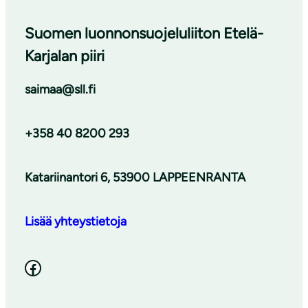
Suomen luonnonsuojeluliiton Etelä-
Karjalan piiri
saimaa@sll.fi
+358 40 8200 293
Katariinantori 6, 53900 LAPPEENRANTA
Lisää yhteystietoja
Facebook