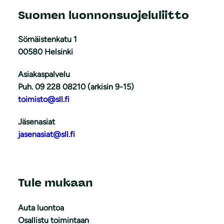
Suomen luonnonsuojeluliitto
Sörnäistenkatu 1
00580 Helsinki
Asiakaspalvelu
Puh. 09 228 08210 (arkisin 9-15)
toimisto@sll.fi
Jäsenasiat
jasenasiat@sll.fi
Tule mukaan
Auta luontoa
Osallistu toimintaan