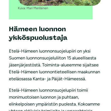
Kuva: Mari Meriläinen
Hämeen luonnon
ykköspuolustaja
Etelä-Hämeen luonnonsuojelupiiri on yksi
Suomen luonnonsuojeluliiton 15 alueellisesta
jäsenjärjestöstä. Toiminta-alueemme sijaitsee
Etelä-Hämeen luonnontieteellisen maakunnan
eteläosassa Kanta- ja Päijät-Hämeessä.
Etelä-Hämeen luonnonsuojelupiiri toimii
monimuotoisen luonnon ja puhtaan,
elinkelpoisen ympäristön puolesta. Kokoamme
yhteen aktiivisia toimijoita ja vapaaehtoisia