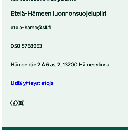
Etelä-Hämeen luonnonsuojelupiiri
etela-hame@sll.fi
050 5768953
Hämeentie 2 A 6 as. 2, 13200 Hämeenlinna
Lisää yhteystietoja
Facebook
Instagram