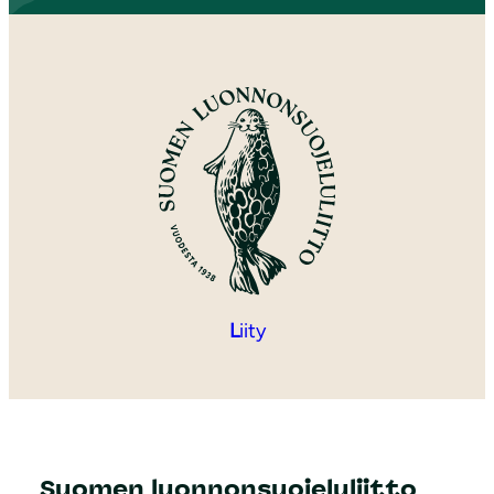
L
iity
Suomen luonnonsuojeluliitto