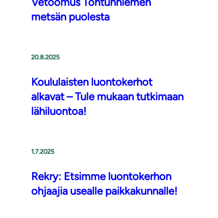
Vetoomus Tontunniemen
metsän puolesta
20.8.2025
Koululaisten luontokerhot
alkavat – Tule mukaan tutkimaan
lähiluontoa!
1.7.2025
Rekry: Etsimme luontokerhon
ohjaajia usealle paikkakunnalle!