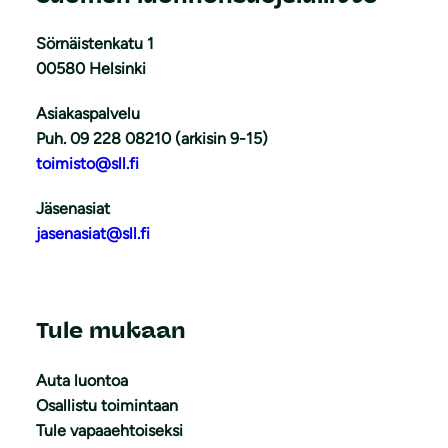
Sörnäistenkatu 1
00580 Helsinki
Asiakaspalvelu
Puh. 09 228 08210 (arkisin 9-15)
toimisto@sll.fi
Jäsenasiat
jasenasiat@sll.fi
Tule mukaan
Auta luontoa
Osallistu toimintaan
Tule vapaaehtoiseksi