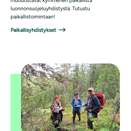
muodostavat kymmenen paikallista
luonnonsuojeluyhdistystä. Tutustu
paikallistoimintaan!
Paikallisyhdistykset