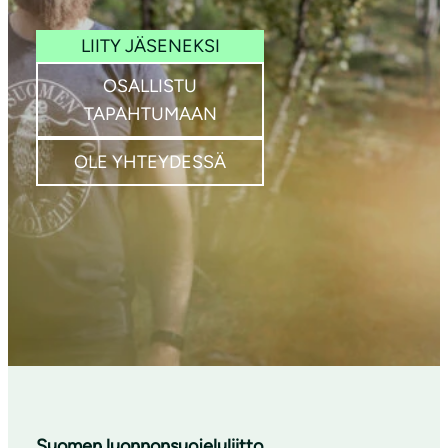
kuva: SLL / Merja
Paakkanen
LIITY JÄSENEKSI
OSALLISTU
TAPAHTUMAAN
OLE YHTEYDESSÄ
Suomen luonnonsuojeluliitto