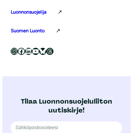
Luonnonsuojelija
Suomen Luonto
Luonnonsuojeluliitto Instagramissa
Luonnonsuojeluliitto Facebookissa
Luonnonsuojeluliitto LinkedInissä
Luonnonsuojeluliiton YouTube-kanava
Luonnonsuojeluliitto Blueskyssa
Luonnonsuojeluliitto Threadsissa
Tilaa Luonnonsuojeluliiton
uutiskirje!