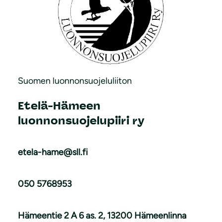
Suomen luonnonsuojeluliiton
Etelä-Hämeen
luonnonsuojelupiiri ry
etela-hame@sll.fi
050 5768953
Hämeentie 2 A 6 as. 2, 13200 Hämeenlinna