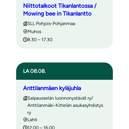
Niittotalkoot Tikanlantossa /
Mowing bee in Tikanlantto
SLL Pohjois-Pohjanmaa
Muhos
8.30 – 17.30
LA 08.08.
Anttilanmäen kyläjuhla
Salpausselän luonnonystävät ry/
Anttilanmäki-Kittelän asukasyhdistys
ry
Lahti
12.00 – 16.00