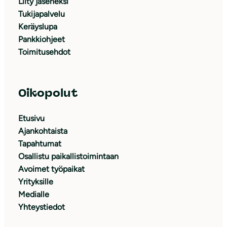
Liity jäseneksi
Tukijapalvelu
Keräyslupa
Pankkiohjeet
Toimitusehdot
Oikopolut
Etusivu
Ajankohtaista
Tapahtumat
Osallistu paikallistoimintaan
Avoimet työpaikat
Yrityksille
Medialle
Yhteystiedot