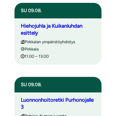
SU 09.08.
Hiehojuhla ja Kuikanluhdan
esittely
Pirkkalan ympäristöyhdistys
Pirkkala
11.00 – 13.00
SU 09.08.
Luonnonhoitoretki Purhonojalle
3
Pohjois-Kymen Luonto