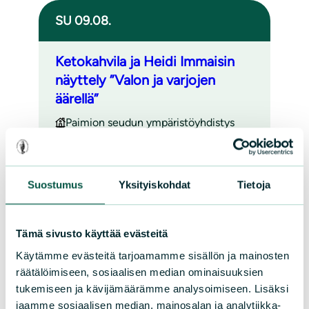
SU 09.08.
Ketokahvila ja Heidi Immaisin
näyttely ”Valon ja varjojen
äärellä”
Paimion seudun ympäristöyhdistys
Paimio
12.00 – 15.00
Suostumus
Yksityiskohdat
Tietoja
Tämä sivusto käyttää evästeitä
SU 09.08.
Käytämme evästeitä tarjoamamme sisällön ja mainosten
räätälöimiseen, sosiaalisen median ominaisuuksien
Luonnonhoitoretki & picnic
tukemiseen ja kävijämäärämme analysoimiseen. Lisäksi
Maatialanharjulla
jaamme sosiaalisen median, mainosalan ja analytiikka-