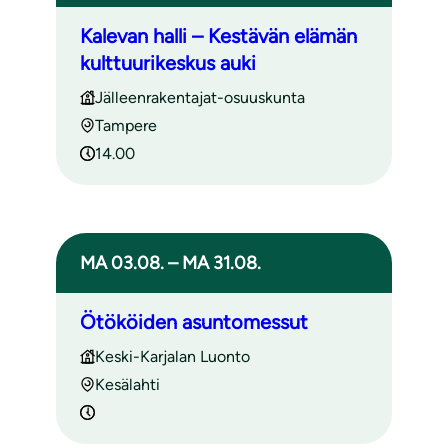
Kalevan halli – Kestävän elämän
kulttuurikeskus auki
Jälleenrakentajat-osuuskunta
Tampere
14.00
MA 03.08. – MA 31.08.
Ötököiden asuntomessut
Keski-Karjalan Luonto
Kesälahti