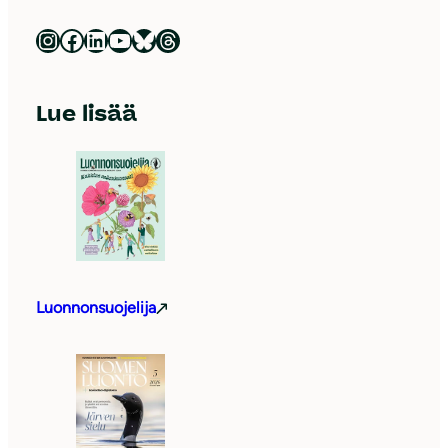
Luonnonsuojeluliitto Instagramissa
Luonnonsuojeluliitto Facebookissa
Luonnonsuojeluliitto LinkedInissä
Luonnonsuojeluliiton YouTube-kanava
Luonnonsuojeluliitto Blueskyssa
Luonnonsuojeluliitto Threadsissa
Lue lisää
Luonnonsuojelija