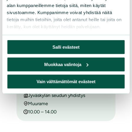
Suomen luonnonsuojeluliiton Nokian
alan kumppaneillemme tietoja siitä, miten käytät
yhdistys
sivustoamme. Kumppanimme voivat yhdistää näitä
Nokia
tietoja muihin tietoihin, joita olet antanut heille tai joita on
kerätty, kun olet käyttänyt heidän palvelujaan.
10.00
Salli evästeet
SU 09.08.
Muokkaa valintoja
Hetteen niittotalkoot su
Vain välttämättömät evästeet
9.8.2026
Jyväskylän seudun yhdistys
Muurame
10.00 – 14.00