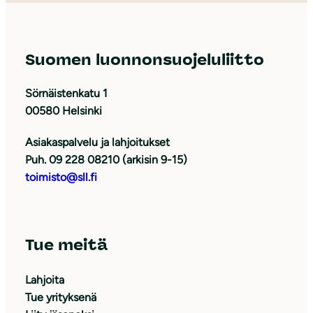
Suomen luonnonsuojeluliitto
Sörnäistenkatu 1
00580 Helsinki
Asiakaspalvelu ja lahjoitukset
Puh. 09 228 08210 (arkisin 9-15)
toimisto@sll.fi
Tue meitä
Lahjoita
Tue yrityksenä