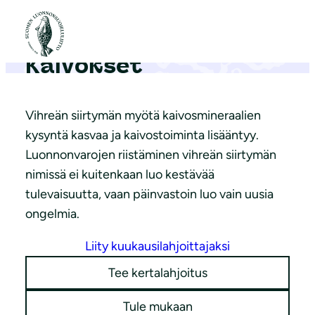
S
i
i
Kaivokset
r
r
y
Vihreän siirtymän myötä kaivosmineraalien
s
kysyntä kasvaa ja kaivostoiminta lisääntyy.
i
Luonnonvarojen riistäminen vihreän siirtymän
s
nimissä ei kuitenkaan luo kestävää
ä
tulevaisuutta, vaan päinvastoin luo vain uusia
l
ongelmia.
t
Liity kuukausilahjoittajaksi
ö
ö
Tee kertalahjoitus
n
Tule mukaan