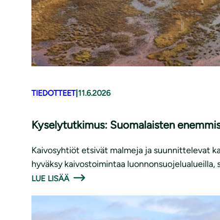
TIEDOTTEET
|
11.6.2026
Kyselytutkimus: Suomalaisten enemmistö 
Kaivosyhtiöt etsivät malmeja ja suunnittelevat ka
hyväksy kaivostoimintaa luonnonsuojelualueilla, 
LUE LISÄÄ