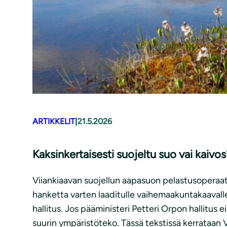
ARTIKKELIT
|
21.5.2026
Kaksinkertaisesti suojeltu suo vai kaivos
Viiankiaavan suojellun aapasuon pelastusoperaati
hanketta varten laaditulle vaihemaakuntakaaval
hallitus. Jos pääministeri Petteri Orpon hallitus
suurin ympäristöteko. Tässä tekstissä kerrataan V