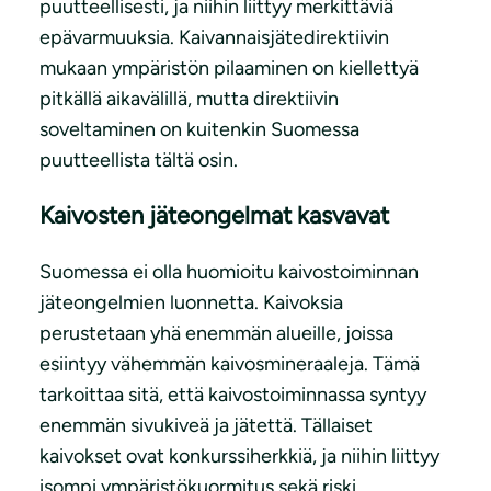
puutteellisesti, ja niihin liittyy merkittäviä
epävarmuuksia. Kaivannaisjätedirektiivin
mukaan ympäristön pilaaminen on kiellettyä
pitkällä aikavälillä, mutta direktiivin
soveltaminen on kuitenkin Suomessa
puutteellista tältä osin.
Kaivosten jäteongelmat kasvavat
Suomessa ei olla huomioitu kaivostoiminnan
jäteongelmien luonnetta. Kaivoksia
perustetaan yhä enemmän alueille, joissa
esiintyy vähemmän kaivosmineraaleja. Tämä
tarkoittaa sitä, että kaivostoiminnassa syntyy
enemmän sivukiveä ja jätettä. Tällaiset
kaivokset ovat konkurssiherkkiä, ja niihin liittyy
isompi ympäristökuormitus sekä riski