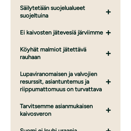
Säilytetään suojelualueet
suojeltuina
Ei kaivosten jätevesiä järviimme
Köyhät malmiot jätettävä
rauhaan
Lupaviranomaisen ja valvojien
resurssit, asiantuntemus ja
riippumattomuus on turvattava
Tarvitsemme asianmukaisen
kaivosveron
Suomi ei louhi uraania