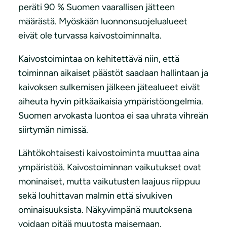
peräti 90 % Suomen vaarallisen jätteen
määrästä. Myöskään luonnonsuojelualueet
eivät ole turvassa kaivostoiminnalta.
Kaivostoimintaa on kehitettävä niin, että
toiminnan aikaiset päästöt saadaan hallintaan ja
kaivoksen sulkemisen jälkeen jätealueet eivät
aiheuta hyvin pitkäaikaisia ympäristöongelmia.
Suomen arvokasta luontoa ei saa uhrata vihreän
siirtymän nimissä.
Lähtökohtaisesti kaivostoiminta muuttaa aina
ympäristöä. Kaivostoiminnan vaikutukset ovat
moninaiset, mutta vaikutusten laajuus riippuu
sekä louhittavan malmin että sivukiven
ominaisuuksista. Näkyvimpänä muutoksena
voidaan pitää muutosta maisemaan.