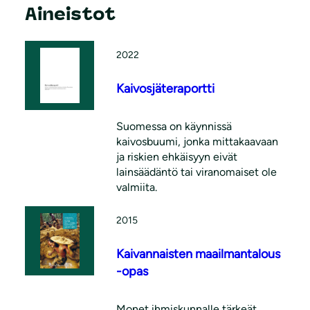
Aineistot
2022
Kaivosjäteraportti
Suomessa on käynnissä
kaivosbuumi, jonka mittakaavaan
ja riskien ehkäisyyn eivät
lainsäädäntö tai viranomaiset ole
valmiita.
2015
Kaivannaisten maailmantalous
-opas
Monet ihmiskunnalle tärkeät