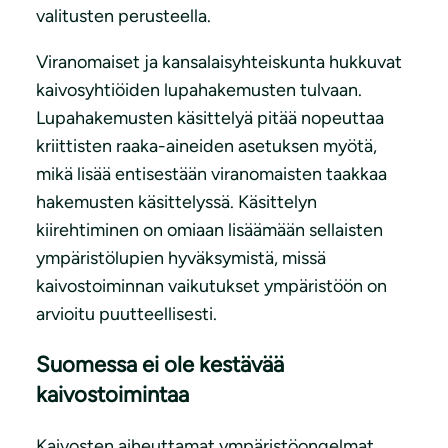
valitusten perusteella.
Viranomaiset ja kansalaisyhteiskunta hukkuvat
kaivosyhtiöiden lupahakemusten tulvaan.
Lupahakemusten käsittelyä pitää nopeuttaa
kriittisten raaka-aineiden asetuksen myötä,
mikä lisää entisestään viranomaisten taakkaa
hakemusten käsittelyssä. Käsittelyn
kiirehtiminen on omiaan lisäämään sellaisten
ympäristölupien hyväksymistä, missä
kaivostoiminnan vaikutukset ympäristöön on
arvioitu puutteellisesti.
Suomessa ei ole kestävää
kaivostoimintaa
Kaivosten aiheuttamat ympäristöongelmat