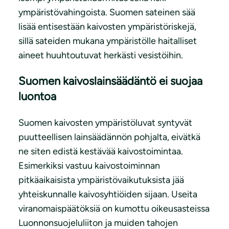
ympäristövahingoista. Suomen sateinen sää
lisää entisestään kaivosten ympäristöriskejä,
sillä sateiden mukana ympäristölle haitalliset
aineet huuhtoutuvat herkästi vesistöihin.
Suomen kaivoslainsäädäntö ei suojaa
luontoa
Suomen kaivosten ympäristöluvat syntyvät
puutteellisen lainsäädännön pohjalta, eivätkä
ne siten edistä kestävää kaivostoimintaa.
Esimerkiksi vastuu kaivostoiminnan
pitkäaikaisista ympäristövaikutuksista jää
yhteiskunnalle kaivosyhtiöiden sijaan. Useita
viranomaispäätöksiä on kumottu oikeusasteissa
Luonnonsuojeluliiton ja muiden tahojen