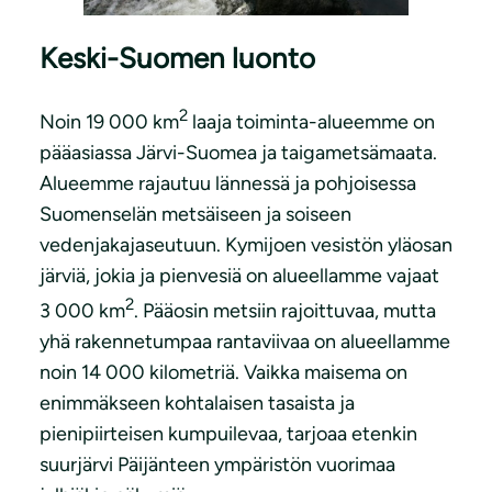
Keski-Suomen luonto
2
Noin 19 000 km
laaja toiminta-alueemme on
pääasiassa Järvi-Suomea ja taigametsämaata.
Alueemme rajautuu lännessä ja pohjoisessa
Suomenselän metsäiseen ja soiseen
vedenjakajaseutuun. Kymijoen vesistön yläosan
järviä, jokia ja pienvesiä on alueellamme vajaat
2
3 000 km
. Pääosin metsiin rajoittuvaa, mutta
yhä rakennetumpaa rantaviivaa on alueellamme
noin 14 000 kilometriä. Vaikka maisema on
enimmäkseen kohtalaisen tasaista ja
pienipiirteisen kumpuilevaa, tarjoaa etenkin
suurjärvi Päijänteen ympäristön vuorimaa