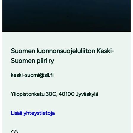
Suomen luonnonsuojeluliiton Keski-
Suomen piiri ry
keski-suomi@sll.fi
Yliopistonkatu 30C, 40100 Jyväskylä
Lisää yhteystietoja
Facebook