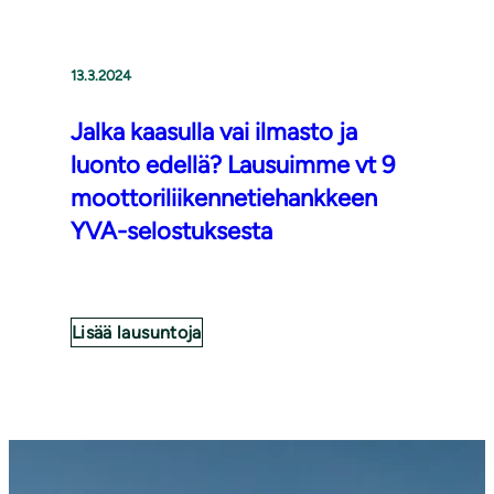
13.3.2024
Jalka kaasulla vai ilmasto ja
luonto edellä? Lausuimme vt 9
moot­to­ri­lii­ken­ne­tie­hank­keen
YVA-se­los­tuk­ses­ta
Lisää lausuntoja