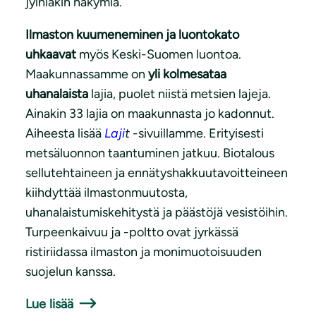
jylhiäkin näkymiä.
Ilmaston kuumeneminen ja luontokato
uhkaavat
myös Keski-Suomen luontoa.
Maakunnassamme on
yli kolmesataa
uhanalaista
lajia, puolet niistä metsien lajeja.
Ainakin 33 lajia on maakunnasta jo kadonnut.
Aiheesta lisää
Laji
t
-sivuillamme. Erityisesti
metsäluonnon taantuminen jatkuu. Biotalous
sellutehtaineen ja ennätyshakkuutavoitteineen
kiihdyttää ilmastonmuutosta,
uhanalaistumiskehitystä ja päästöjä vesistöihin.
Turpeenkaivuu ja -poltto ovat jyrkässä
ristiriidassa ilmaston ja monimuotoisuuden
suojelun kanssa.
Lue lisää