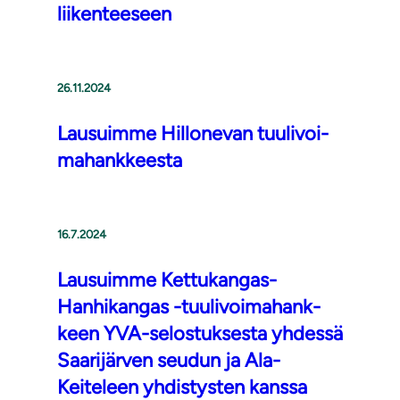
liikenteeseen
26.11.2024
Lausuimme Hillonevan tuu­li­voi­
ma­hank­kees­ta
16.7.2024
Lausuimme Kettukangas-
Hanhikangas -tuu­li­voi­ma­hank­
keen YVA-se­los­tuk­ses­ta yhdessä
Saarijärven seudun ja Ala-
Keiteleen yhdistysten kanssa