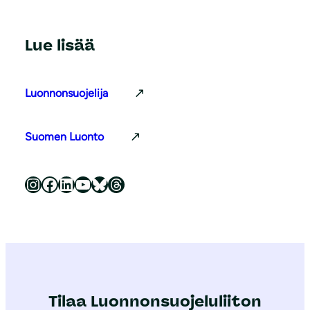
Lue lisää
Luonnonsuojelija
Suomen Luonto
Luonnonsuojeluliitto Instagramissa
Luonnonsuojeluliitto Facebookissa
Luonnonsuojeluliitto LinkedInissä
Luonnonsuojeluliiton YouTube-kanava
Luonnonsuojeluliitto Blueskyssa
Luonnonsuojeluliitto Threadsissa
Tilaa Luonnonsuojeluliiton