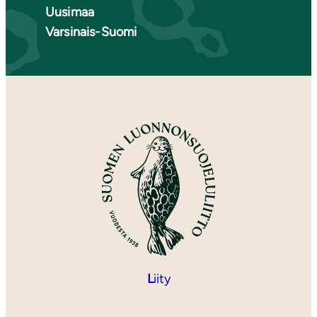
Uusimaa
Varsinais-Suomi
L
iity