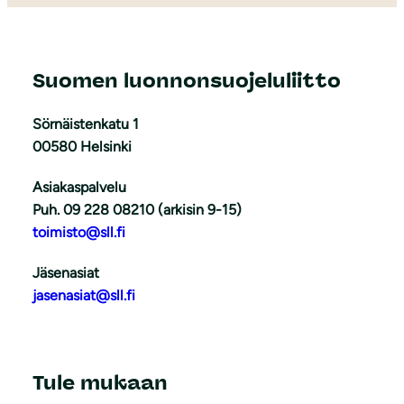
Suomen luonnonsuojeluliitto
Sörnäistenkatu 1
00580 Helsinki
Asiakaspalvelu
Puh. 09 228 08210 (arkisin 9-15)
toimisto@sll.fi
Jäsenasiat
jasenasiat@sll.fi
Tule mukaan