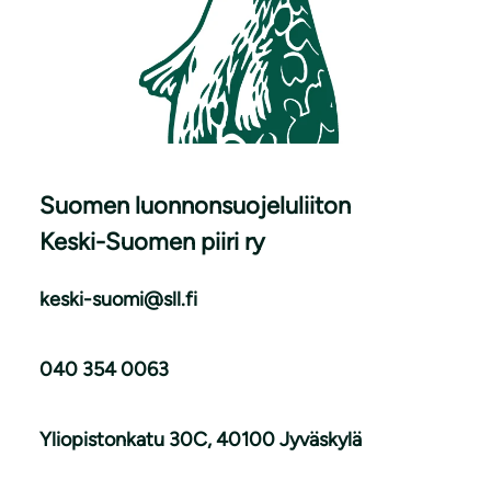
Suomen luonnonsuojeluliiton
Keski-Suomen piiri ry
keski-suomi@sll.fi
040 354 0063
Yliopistonkatu 30C, 40100 Jyväskylä