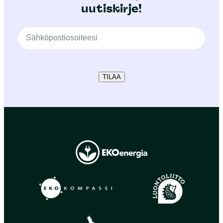
uutiskirje!
TILAA