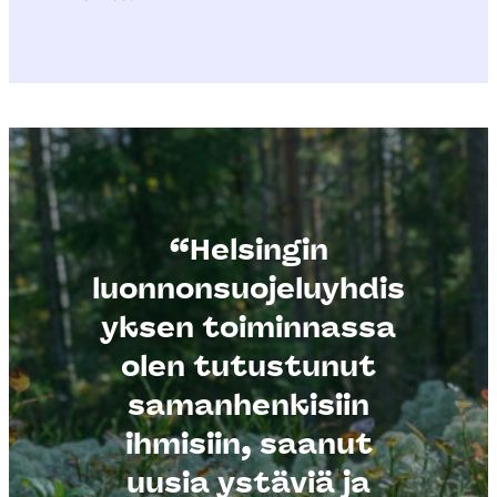
“Helsingin
luonnonsuojeluyhdis
yksen toiminnassa
olen tutustunut
samanhenkisiin
ihmisiin, saanut
uusia ystäviä ja