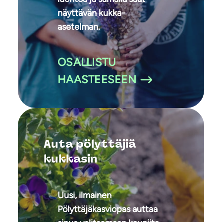
näyttävän kukka-
asetelman.
OSALLISTU
HAASTEESEEN
Auta pölyttäjiä
kukkasin
Uusi, ilmainen
Pölyttäjäkasviopas auttaa