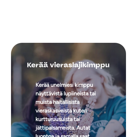
Kerää vieraslajikimppu
Kerää unelmiesi kimppu
näyttävistä lupiineista tai
muista haitallisista
vieraskasveista kuten
kurtturuusuista tai
jättipalsameista. Autat
luontoa ja samalla saat