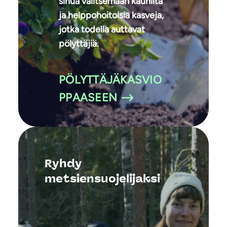
sinua valitsemaan kauniita
ja helppohoitoisia kasveja,
jotka todella auttavat
pölyttäjiä.
PÖLYTTÄJÄKASVIO
PPAASEEN
Ryhdy
metsiensuojelijaksi