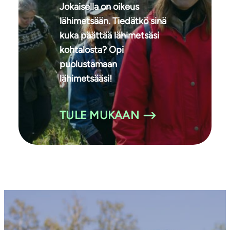
Jokaisella on oikeus
lähimetsään. Tiedätkö sinä
kuka päättää lähimetsäsi
kohtalosta? Opi
puolustamaan
lähimetsääsi!
TULE MUKAAN