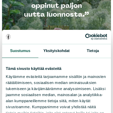
oppinut paljon
uutta luonnosta.”
Suostumus
Yksityiskohdat
Tietoja
Eeva ”Eve” Rantala, Helsinki
Jäsen ja vapaaehtoinen
Tämä sivusto käyttää evästeitä
Käytämme evästeitä tarjoamamme sisällön ja mainosten
räätälöimiseen, sosiaalisen median ominaisuuksien
tukemiseen ja kävijämäärämme analysoimiseen. Lisäksi
jaamme sosiaalisen median, mainosalan ja analytiikka-
alan kumppaneillemme tietoja siitä, miten käytät
sivustoamme. Kumppanimme voivat yhdistää näitä
tietoja muihin tietoihin, joita olet antanut heille tai joita on