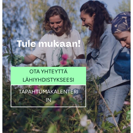
Tule mukaan!
Kuva: Outi
OTA YHTEYTTÄ
Neuvonen
LÄHIYHDISTYKSEESI
TAPAHTUMAKALENTERI
IN