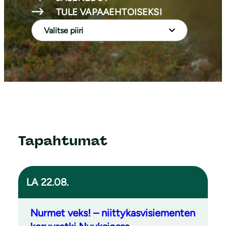
TULE VAPAAEHTOISEKSI
Tapahtumat
LA 22.08.
Nurmet veks! – niittykasvisiementen