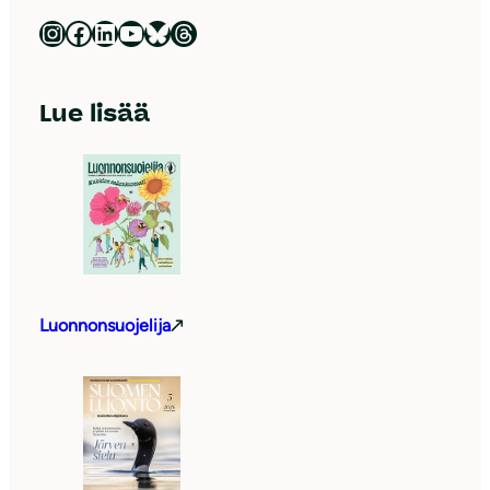
Luonnonsuojeluliitto Instagramissa
Luonnonsuojeluliitto Facebookissa
Luonnonsuojeluliitto LinkedInissä
Luonnonsuojeluliiton YouTube-kanava
Luonnonsuojeluliitto Blueskyssa
Luonnonsuojeluliitto Threadsissa
Lue lisää
Luonnonsuojelija