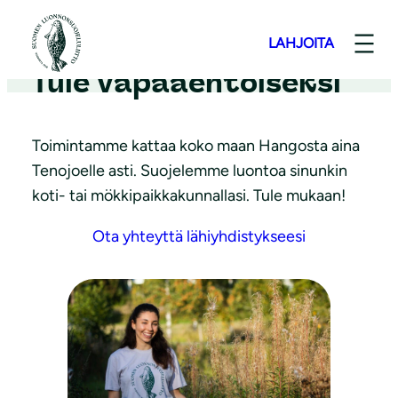
S
i
LAHJOITA
i
Tule vapaaehtoiseksi
r
r
y
Toimintamme kattaa koko maan Hangosta aina
s
Tenojoelle asti. Suojelemme luontoa sinunkin
i
koti- tai mökkipaikkakunnallasi. Tule mukaan!
s
Ota yhteyttä lähiyhdistykseesi
ä
l
t
ö
ö
n