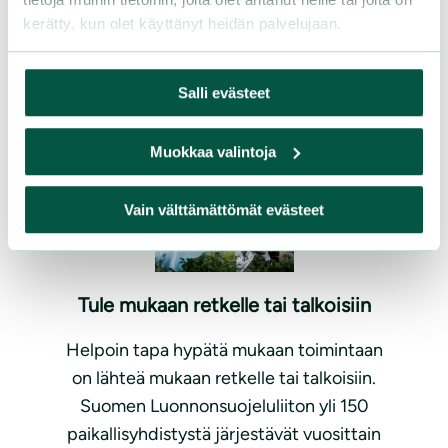
kerätty, kun olet käyttänyt heidän palvelujaan.
Löydä oma tapasi auttaa
vapaaehtoisena
Salli evästeet
Muokkaa valintoja
Vain välttämättömät evästeet
Tule mukaan retkelle tai talkoisiin
Helpoin tapa hypätä mukaan toimintaan
on lähteä mukaan retkelle tai talkoisiin.
Suomen Luonnonsuojeluliiton yli 150
paikallisyhdistystä järjestävät vuosittain