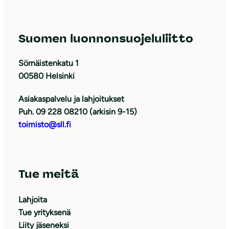
Suomen luonnonsuojeluliitto
Sörnäistenkatu 1
00580 Helsinki
Asiakaspalvelu ja lahjoitukset
Puh. 09 228 08210 (arkisin 9-15)
toimisto@sll.fi
Tue meitä
Lahjoita
Tue yrityksenä
Liity jäseneksi