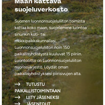
Maan kattava
a
suojeluverkosto
P
a
Suomen luonnonsuojeluliiton toiminta
a
kattaa koko maan, suojelemme luontoa
k
sinunkin koti- tai
k
mökkipaikkakunnallasi.
a
Luonnonsuojeluliiton noin 150
n
paikallisyhdistystä kuuluvat 15 piiriin.
e
Luontoliitto on Luonnonsuojeluliiton
n
nuorisojärjestö. Löydät oman
paikallisyhdistyksesi piirisivujen alta.
TUTUSTU
PAIKALLISTOIMINTAAN
LIITY JÄSENEKSI
JÄSENEDUT