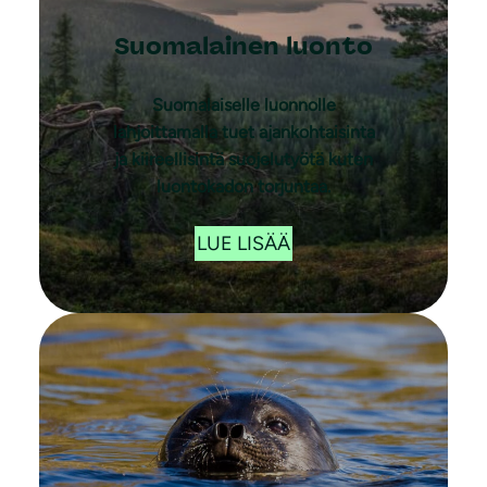
Suomalainen luonto
Suomalaiselle luonnolle
lahjoittamalla tuet ajankohtaisinta
ja kiireellisintä suojelutyötä kuten
luontokadon torjuntaa.
LUE LISÄÄ