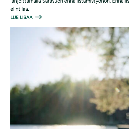
lahjoittamalla Sarasuon ennallistamistyöhön. Ennalli
elintilaa.
LUE LISÄÄ