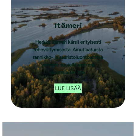
Itämeri
Herkkä Itämeri kärsii erityisesti
rehevöitymisestä. Ainutlaatuista
rannikko- ja saaristoluontoamme
voimme suojella vain me
suomalaiset itse.
LUE LISÄÄ