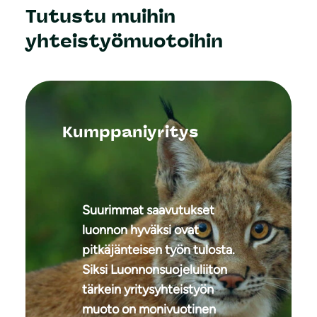
Tutustu muihin
yhteistyömuotoihin
Kumppaniyritys
Suurimmat saavutukset
luonnon hyväksi ovat
pitkäjänteisen työn tulosta.
Siksi Luonnonsuojeluliiton
tärkein yritysyhteistyön
muoto on monivuotinen