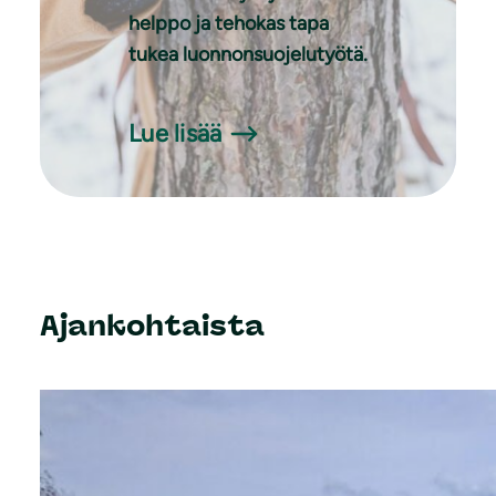
helppo ja tehokas tapa
tukea luonnonsuojelutyötä.
Lue lisää
Ajankohtaista