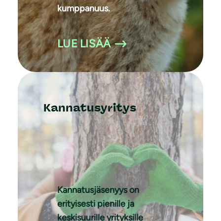
kumppanuus.
LUE LISÄÄ
Kannatusyritys
Kannatusjäsenyys on
erityisesti pienille ja
keskisuurille yrityksille