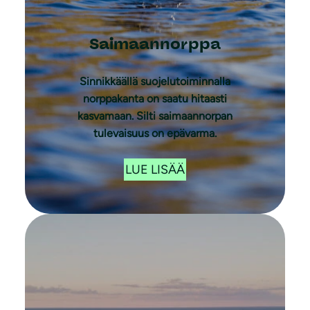
Saimaannorppa
Sinnikkäällä suojelutoiminnalla
norppakanta on saatu hitaasti
kasvamaan. Silti saimaannorpan
tulevaisuus on epävarma.
LUE LISÄÄ