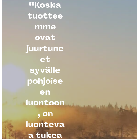
“Koska
tuottee
mme
ovat
juurtune
et
syvälle
pohjoise
en
luontoon
, on
luonteva
a tukea