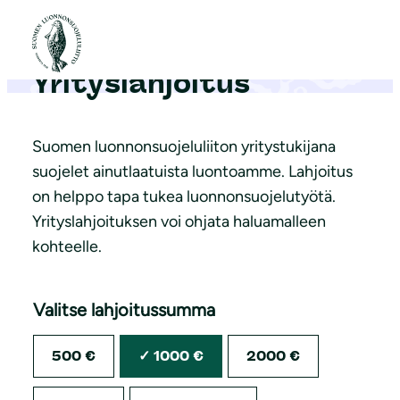
S
i
i
Yrityslahjoitus
r
r
y
Suomen luonnonsuojeluliiton yritystukijana
s
suojelet ainutlaatuista luontoamme. Lahjoitus
i
on helppo tapa tukea luonnonsuojelutyötä.
s
Yrityslahjoituksen voi ohjata haluamalleen
ä
kohteelle.
l
t
Valitse lahjoitussumma
ö
ö
500 €
1000 €
2000 €
n