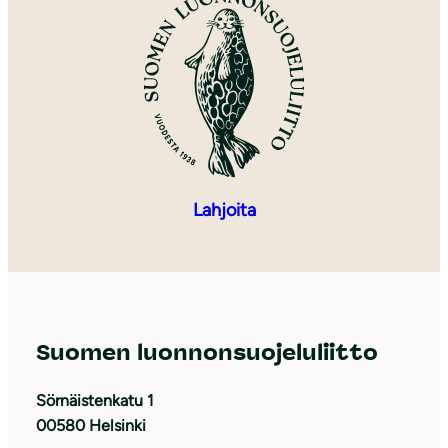
Lahjoita
Suomen luonnonsuojeluliitto
Sörnäistenkatu 1
00580 Helsinki