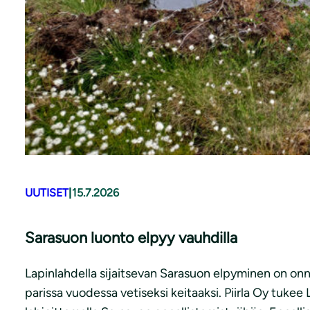
UUTISET
|
15.7.2026
Sarasuon luonto elpyy vauhdilla
Lapinlahdella sijaitsevan Sarasuon elpyminen on onnis
parissa vuodessa vetiseksi keitaaksi. Piirla Oy tuk