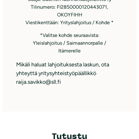
Tilinumero: FI2850000120443071,
OKOYFIHH
Viestikenttään: Yrityslahjoitus / Kohde *
*Valitse kohde seuraavista:
Yleislahjoitus / Saimaannorpalle /
Itämerelle
Mikäli haluat lahjoituksesta laskun, ota
yhteyttä yritysyhteistyöpäällikkö
raija.savikko@sll.fi
Tutustu