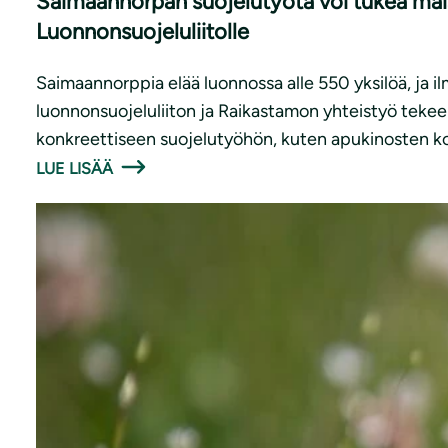
Saimaannorpan suojelutyötä voi tukea mai
Luonnonsuojeluliitolle
Saimaannorppia elää luonnossa alle 550 yksilöä, ja
luonnonsuojeluliiton ja Raikastamon yhteistyö tekee
konkreettiseen suojelutyöhön, kuten apukinosten k
LUE LISÄÄ