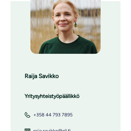
Raija Savikko
Yritysyhteistyöpäällikkö
+358 44 793 7895
raija.savikko@sll.fi