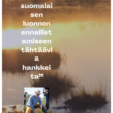
suomalai
sen
Kuva: Markku Ala-
luonnon
Korpela / Vastavalo
ennallist
amiseen
tähtäävi
ä
hankkei
ta”