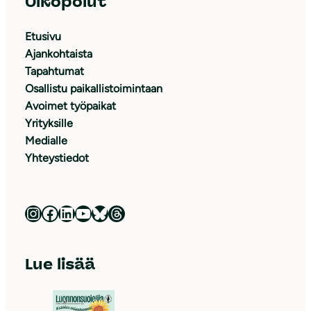
Oikopolut
Etusivu
Ajankohtaista
Tapahtumat
Osallistu paikallistoimintaan
Avoimet työpaikat
Yrityksille
Medialle
Yhteystiedot
Luonnonsuojeluliitto Instagramissa
Luonnonsuojeluliitto Facebookissa
Luonnonsuojeluliitto LinkedInissä
Luonnonsuojeluliiton YouTube-kanava
Luonnonsuojeluliitto Blueskyssa
Luonnonsuojeluliitto Threadsissa
Lue lisää