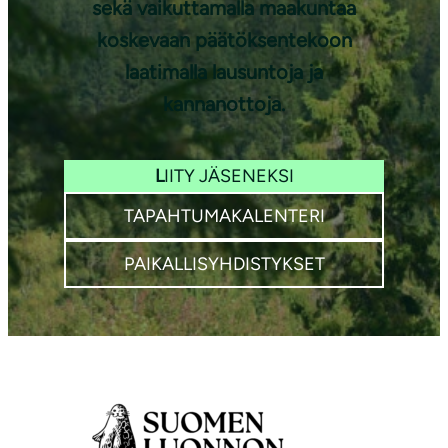
sekä vaikuttamalla maakuntaa
koskevaan päätöksentekoon
laatimalla lausuntoja ja
kannanottoja.
L
IITY JÄSENEKSI
TAPAHTUMAKALENTERI
PAIKALLISYHDISTYKSET