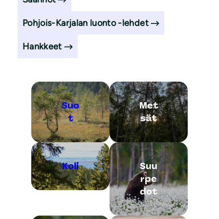
Pohjois-Karjalan luonto -lehdet
Hankkeet
Suo
Met
t
sät
Koli
Suu
rpe
dot