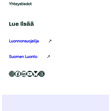
Yhteystiedot
Lue lisää
Luonnonsuojelija
Suomen Luonto
Luonnonsuojeluliitto Instagramissa
Luonnonsuojeluliitto Facebookissa
Luonnonsuojeluliitto LinkedInissä
Luonnonsuojeluliiton YouTube-kanava
Luonnonsuojeluliitto Blueskyssa
Luonnonsuojeluliitto Threadsissa