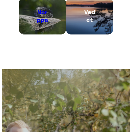
Nor
Ved
ppa
et