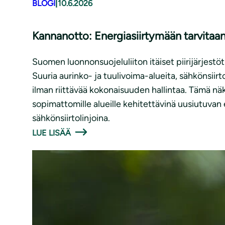
BLOGI
|
10.6.2026
Kannanotto: Energiasiirtymään tarvitaa
Suomen luonnonsuojeluliiton itäiset piirijärjest
Suuria aurinko- ja tuulivoima-alueita, sähkönsii
ilman riittävää kokonaisuuden hallintaa. Tämä 
sopimattomille alueille kehitettävinä uusiutuvan
sähkönsiirtolinjoina.
LUE LISÄÄ