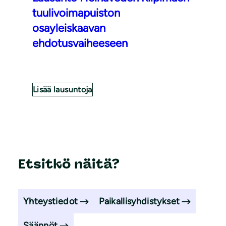
tuulivoimapuiston
osayleiskaavan
ehdotusvaiheeseen
Lisää lausuntoja
Etsitkö näitä?
Yhteystiedot
Paikallisyhdistykset
Säännöt