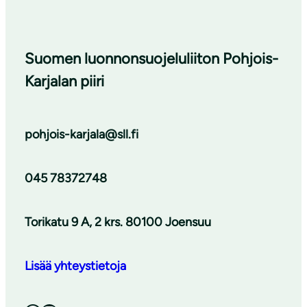
Suomen luonnonsuojeluliiton Pohjois-
Karjalan piiri
pohjois-karjala@sll.fi
045 78372748
Torikatu 9 A, 2 krs. 80100 Joensuu
Lisää yhteystietoja