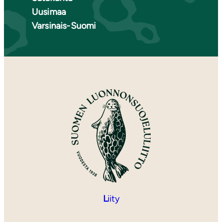
Uusimaa
Varsinais-Suomi
L
iity