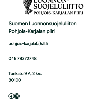
Suomen Luonnonsuojeluliiton
Pohjois-Karjalan piiri
pohjois-karjala(a)sll.fi
045 78372748
Torikatu 9 A, 2 krs.
80100
Facebook
Instagram