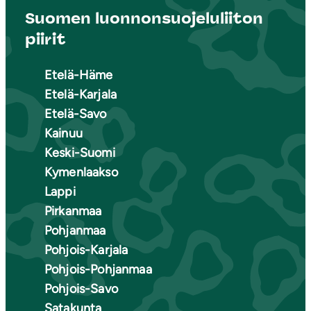
Suomen luonnonsuojeluliiton
piirit
Etelä-Häme
Etelä-Karjala
Etelä-Savo
Kainuu
Keski-Suomi
Kymenlaakso
Lappi
Pirkanmaa
Pohjanmaa
Pohjois-Karjala
Pohjois-Pohjanmaa
Pohjois-Savo
Satakunta