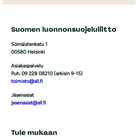
Suomen luonnonsuojeluliitto
Sörnäistenkatu 1
00580 Helsinki
Asiakaspalvelu
Puh. 09 228 08210 (arkisin 9-15)
toimisto@sll.fi
Jäsenasiat
jasenasiat@sll.fi
Tule mukaan