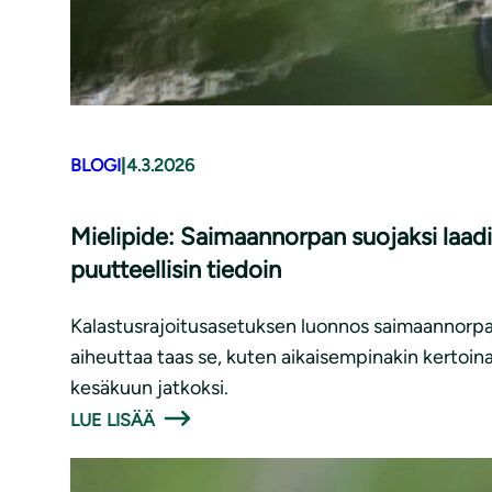
BLOGI
|
4.3.2026
Mielipide: Saimaannorpan suojaksi laadit
puutteellisin tiedoin
Kalastusrajoitusasetuksen luonnos saimaannorpan 
aiheuttaa taas se, kuten aikaisempinakin kertoin
kesäkuun jatkoksi.
LUE LISÄÄ