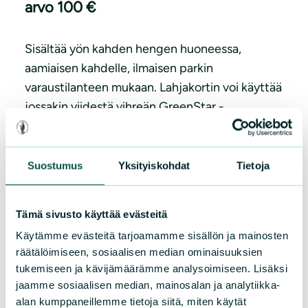
arvo 100 €
Sisältää yön kahden hengen huoneessa,
aamiaisen kahdelle, ilmaisen parkin
varaustilanteen mukaan. Lahjakortin voi käyttää
jossakin viidestä vihreän GreenStar -
hotelliketjun hotellista: Joensuu, Jyväskylä,
Lahti, Vaasa ja Oulu.
Suostumus
Yksityiskohdat
Tietoja
Tämä sivusto käyttää evästeitä
Käytämme evästeitä tarjoamamme sisällön ja mainosten
räätälöimiseen, sosiaalisen median ominaisuuksien
tukemiseen ja kävijämäärämme analysoimiseen. Lisäksi
jaamme sosiaalisen median, mainosalan ja analytiikka-
alan kumppaneillemme tietoja siitä, miten käytät