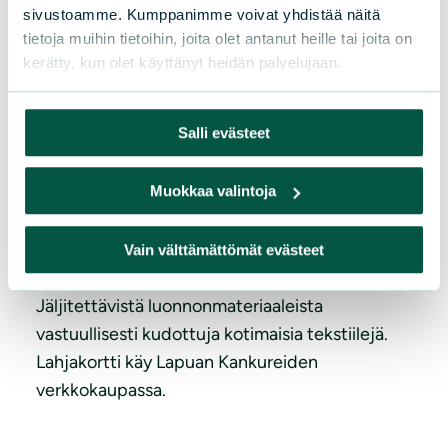
sivustoamme. Kumppanimme voivat yhdistää näitä
tietoja muihin tietoihin, joita olet antanut heille tai joita on
kerätty, kun olet käyttänyt heidän palvelujaan.
Salli evästeet
Muokkaa valintoja
20 kpl Lahjakortti, Lapuan Kankurit –
arvo 100 €
Vain välttämättömät evästeet
Jäljitettävistä luonnonmateriaaleista
vastuullisesti kudottuja kotimaisia tekstiilejä.
Lahjakortti käy Lapuan Kankureiden
verkkokaupassa.