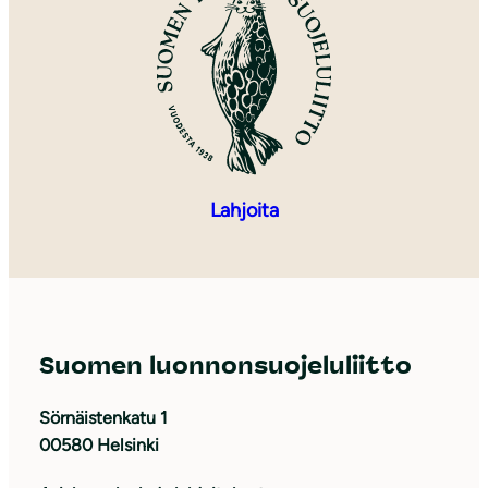
Lahjoita
Suomen luonnonsuojeluliitto
Sörnäistenkatu 1
00580 Helsinki