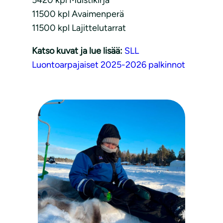
5420 kpl Muistikirja
11500 kpl Avaimenperä
11500 kpl Lajittelutarrat
Katso kuvat ja lue lisää:
SLL
Luontoarpajaiset 2025-2026 palkinnot