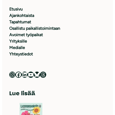
Etusivu
Ajankohtaista
Tapahtumat
Osallistu paikallistoimintaan
Avoimet työpaikat
Yrityksille
Medialle
Yhteystiedot
Luonnonsuojeluliitto Instagramissa
Luonnonsuojeluliitto Facebookissa
Luonnonsuojeluliitto LinkedInissä
Luonnonsuojeluliiton YouTube-kanava
Luonnonsuojeluliitto Blueskyssa
Luonnonsuojeluliitto Threadsissa
Lue lisää