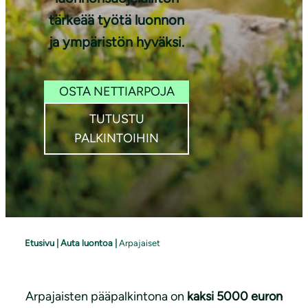
tärkeää työtä luonnon
ja ympäristön hyväksi.
OSTA NETTIARPOJA
TUTUSTU
PALKINTOIHIN
Etusivu
|
Auta luontoa
|
Arpajaiset
Arpajaisten pääpalkintona on
kaksi 5000 euron