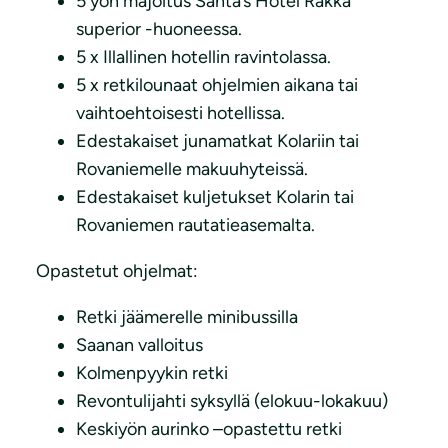
5 yön majoitus Santa’s Hotel Rakka
superior -huoneessa.
5 x Illallinen hotellin ravintolassa.
5 x retkilounaat ohjelmien aikana tai
vaihtoehtoisesti hotellissa.
Edestakaiset junamatkat Kolariin tai
Rovaniemelle makuuhyteissä.
Edestakaiset kuljetukset Kolarin tai
Rovaniemen rautatieasemalta.
Opastetut ohjelmat:
Retki jäämerelle minibussilla
Saanan valloitus
Kolmenpyykin retki
Revontulijahti syksyllä (elokuu-lokakuu)
Keskiyön aurinko –opastettu retki