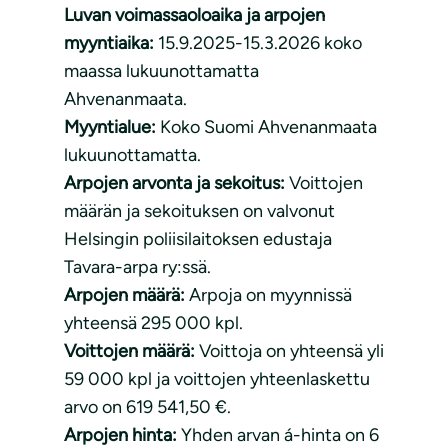
Luvan voimassaoloaika ja arpojen
myyntiaika:
15.9.2025-15.3.2026 koko
maassa lukuunottamatta
Ahvenanmaata.
Myyntialue:
Koko Suomi Ahvenanmaata
lukuunottamatta.
Arpojen arvonta ja sekoitus:
Voittojen
määrän ja sekoituksen on valvonut
Helsingin poliisilaitoksen edustaja
Tavara-arpa ry:ssä.
Arpojen määrä:
Arpoja on myynnissä
yhteensä 295 000 kpl.
Voittojen määrä:
Voittoja on yhteensä yli
59 000 kpl ja voittojen yhteenlaskettu
arvo on 619 541,50 €.
Arpojen hinta:
Yhden arvan á-hinta on 6