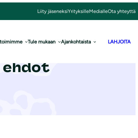
Liity jäseneksi
Yrityksille
Medialle
Ota yhteyttä
 toimimme
Tule mukaan
Ajankohtaista
LAHJOITA
t ehdot