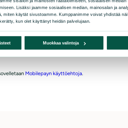
mme sisällön ja mainosten räätälöimiseen, sosiaalisen median
iseen. Lisäksi jaamme sosiaalisen median, mainosalan ja analy
, miten käytät sivustoamme. Kumppanimme voivat yhdistää näitä t
n kerätty, kun olet käyttänyt heidän palvelujaan.
a
ästeet
Muokkaa valintoja
 sovelletaan
Mobilepayn käyttöehtoja
.