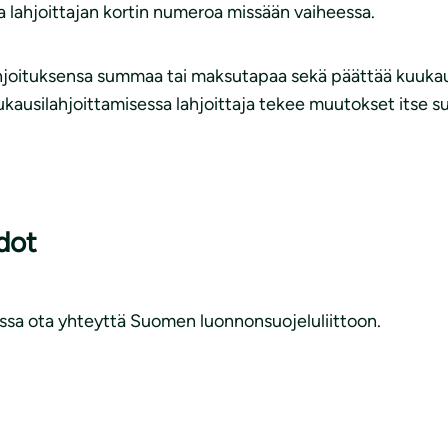
nna lahjoittajan kortin numeroa missään vaiheessa.
hjoituksensa summaa tai maksutapaa sekä päättää kuukausi
ukausilahjoittamisessa lahjoittaja tekee muutokset itse 
dot
eissa ota yhteyttä Suomen luonnonsuojeluliittoon.