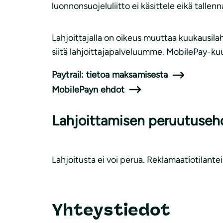
luonnonsuojeluliitto ei käsittele eikä talle
Lahjoittajalla on oikeus muuttaa kuukausila
siitä lahjoittajapalveluumme. MobilePay-ku
Paytrail: tietoa maksamisesta
MobilePayn ehdot
Lahjoittamisen peruutuseh
Lahjoitusta ei voi perua. Reklamaatiotilant
Yhteystiedot