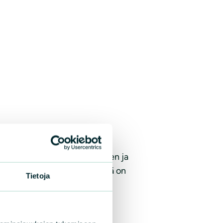
istyössä suomalaisten pankkien ja
un kauppiaalle. Paytrail Oyj:llä on
Tietoja
een toimittajaan.