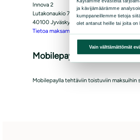
Käytämme evästeitä tarjoama
Innova 2
ja kävijämäärämme analysoim
Lutakonaukio 7
kumppaneillemme tietoja siitä
40100 Jyväskylä
olet antanut heille tai joita o
Tietoa maksamisesta Paytrailin verkkosivuill
Vain välttämättömät ev
Mobilepayn käyttöehdot
Mobilepaylla tehtäviin toistuviin maksuihin