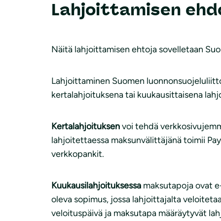
i
Lahjoittamisen ehd
Näitä lahjoittamisen ehtoja sovelletaan Suo
Lahjoittaminen Suomen luonnonsuojeluliitto 
kertalahjoituksena tai kuukausittaisena lahj
Kertalahjoituksen
voi tehdä verkkosivujemme
lahjoitettaessa maksunvälittäjänä toimii Pa
verkkopankit.
Kuukausilahjoituksessa
maksutapoja ovat e-l
oleva sopimus, jossa lahjoittajalta veloit
veloituspäivä ja maksutapa määräytyvät la