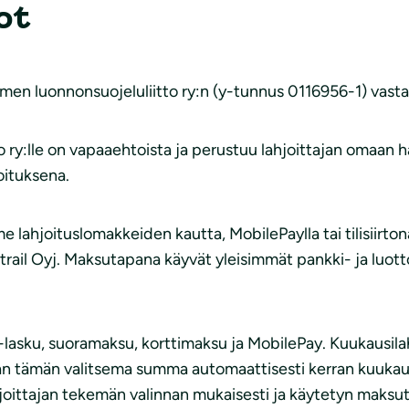
ot
men luonnonsuojeluliitto ry:n (y-tunnus 0116956-1) vastaa
ry:lle on vapaaehtoista ja perustuu lahjoittajan omaan h
oituksena.
 lahjoituslomakkeiden kautta, MobilePaylla tai tilisiirto
ytrail Oyj. Maksutapana käyvät yleisimmät pankki- ja luott
asku, suoramaksu, korttimaksu ja MobilePay. Kuukausilahj
etaan tämän valitsema summa automaattisesti kerran kuuk
hjoittajan tekemän valinnan mukaisesti ja käytetyn mak