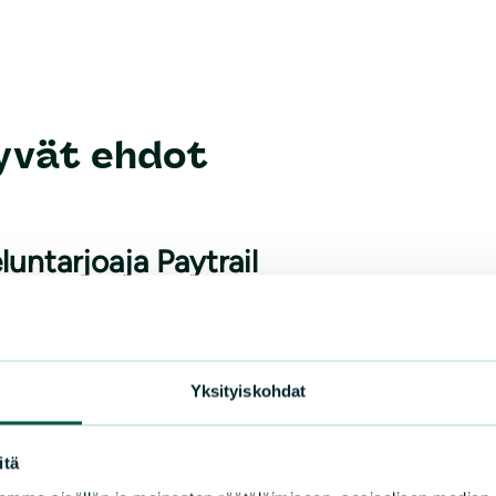
tyvät ehdot
untarjoaja Paytrail
upalveluntarjoajana toimii Paytrail Oyj (2122839-7) yhte
sun saajana tiliotteella tai korttilaskulla ja välittää maks
Yksityiskohdat
ksissa pyydämme ottamaan ensisijaisesti yhteyttä tuott
itä