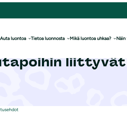
Auta luontoa
Tietoa luonnosta
Mikä luontoa uhkaa?
Näin
Lahjoituksiin ja
apoihin liittyvä
itusehdot