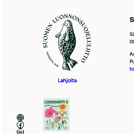
S
Sö
0
As
Pu
to
Lahjoita
Luonnonsuojeluliitto Instagramissa
Luonnonsuojeluliitto Facebookissa
Luonnonsuojeluliitto LinkedInissä