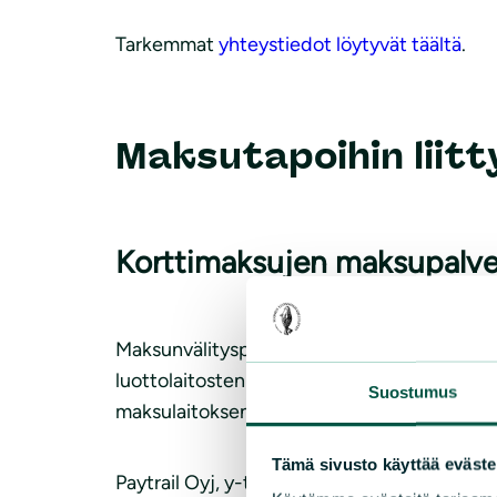
Tarkemmat
yhteystiedot löytyvät täältä
.
Maksutapoihin liit
Korttimaksujen maksupalvel
Maksunvälityspalvelun toteuttajana ja maks
luottolaitosten kanssa. Paytrail Oyj näkyy mak
Suostumus
maksulaitoksen toimilupa. Reklamaatiotapau
Tämä sivusto käyttää eväste
Paytrail Oyj, y-tunnus: 2122839-7