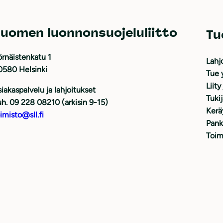
uomen luonnonsuojeluliitto
Tu
rnäistenkatu 1
Lahj
0580 Helsinki
Tue 
Liity
iakaspalvelu ja lahjoitukset
Tuki
h. 09 228 08210 (arkisin 9-15)
Kerä
imisto@sll.fi
Pank
Toim