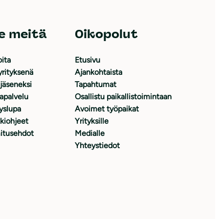
e meitä
Oikopolut
oita
Etusivu
yrityksenä
Ajankohtaista
 jäseneksi
Tapahtumat
japalvelu
Osallistu paikallistoimintaan
yslupa
Avoimet työpaikat
kiohjeet
Yrityksille
itusehdot
Medialle
Yhteystiedot