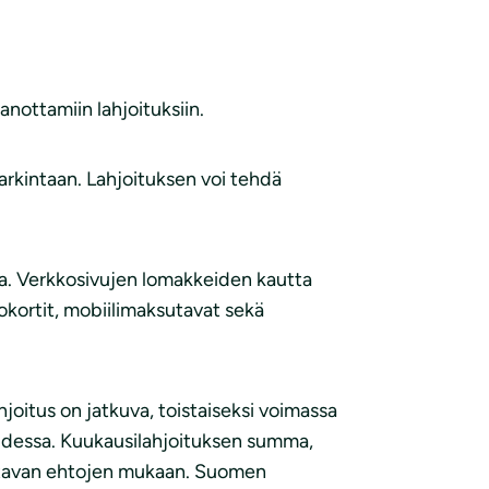
nottamiin lahjoituksiin.
arkintaan. Lahjoituksen voi tehdä
na. Verkkosivujen lomakkeiden kautta
okortit, mobiilimaksutavat sekä
oitus on jatkuva, toistaiseksi voimassa
audessa. Kuukausilahjoituksen summa,
sutavan ehtojen mukaan. Suomen