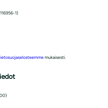
0116956-1)
tietosuojaselosteemme
mukaisesti.
iedot
.00)