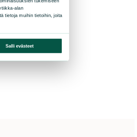
 ominaisuuksien tukemiseen
tiikka-alan
ietoja muihin tietoihin, joita
Salli evästeet