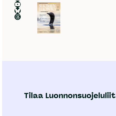
Luonnonsuojeluliiton YouTube-kanava
Luonnonsuojeluliitto Blueskyssa
Luonnonsuojeluliitto Threadsissa
Tilaa Luonnonsuojeluliit