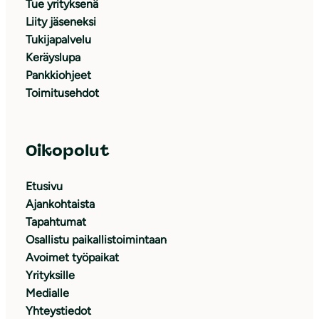
Tue yrityksenä
Liity jäseneksi
Tukijapalvelu
Keräyslupa
Pankkiohjeet
Toimitusehdot
Oikopolut
Etusivu
Ajankohtaista
Tapahtumat
Osallistu paikallistoimintaan
Avoimet työpaikat
Yrityksille
Medialle
Yhteystiedot