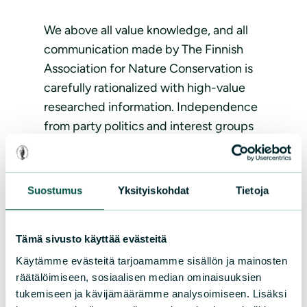
We above all value knowledge, and all
communication made by The Finnish
Association for Nature Conservation is
carefully rationalized with high-value
researched information. Independence
from party politics and interest groups
ensures that nature is always our
number one priority. We are boldly
taking initiatives and trailblazing in the
Suostumus
Yksityiskohdat
Tietoja
prevention of environmental problems
and resolving them together with
Tämä sivusto käyttää evästeitä
conviction and strong determination.
Käytämme evästeitä tarjoamamme sisällön ja mainosten
räätälöimiseen, sosiaalisen median ominaisuuksien
tukemiseen ja kävijämäärämme analysoimiseen. Lisäksi