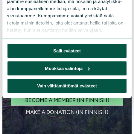
jaamme sosiaalisen median, mainosalan ja analytiikka-
alan kumppaneillemme tietoja siitä, miten käytät
sivustoamme. Kumppanimme voivat yhdistää näitä
tietoja muihin tietoihin, joita olet antanut heille tai joita on
kerätty, kun olet käyttänyt heidän palvelujaan.
Salli evästeet
Together we preserve
Muokkaa valintoja
Finnish nature
Vain välttämättömät evästeet
BECOME A MEMBER (IN FINNISH)
MAKE A DONATION (IN FINNISH)