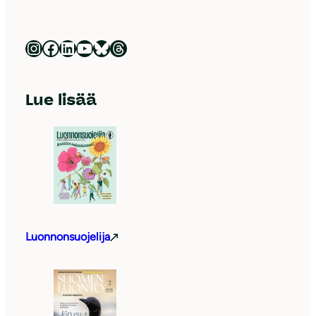
Luonnonsuojeluliitto Instagramissa
Luonnonsuojeluliitto Facebookissa
Luonnonsuojeluliitto LinkedInissä
Luonnonsuojeluliiton YouTube-kanava
Luonnonsuojeluliitto Blueskyssa
Luonnonsuojeluliitto Threadsissa
Lue lisää
Luonnonsuojelija