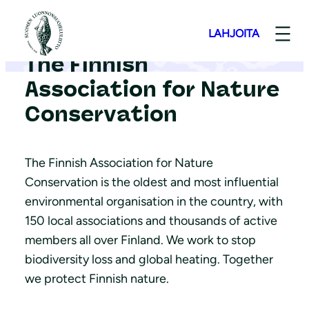
S
k
LAHJOITA
i
The Finnish
p
Association for Nature
t
Conservation
o
c
o
The Finnish Association for Nature
n
Conservation is the oldest and most influential
t
environmental organisation in the country, with
e
150 local associations and thousands of active
n
members all over Finland. We work to stop
t
biodiversity loss and global heating. Together
we protect Finnish nature.