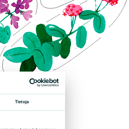
miljoonien laittomista
verotuista
Tietoja