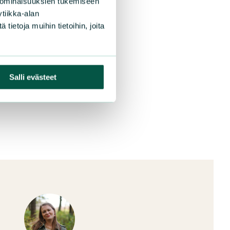
 ominaisuuksien tukemiseen
tiikka-alan
ietoja muihin tietoihin, joita
Salli evästeet