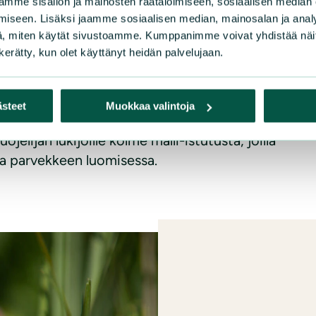
mme sisällön ja mainosten räätälöimiseen, sosiaalisen median
iseen. Lisäksi jaamme sosiaalisen median, mainosalan ja analy
, miten käytät sivustoamme. Kumppanimme voivat yhdistää näitä t
n kerätty, kun olet käyttänyt heidän palvelujaan.
utarhaan
ästeet
Muokkaa valintoja
elijan lukijoille kolme malli-istutusta, joilla
ja parvekkeen luomisessa.