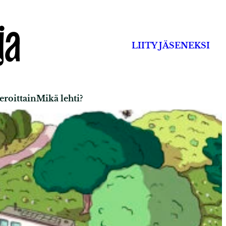
LIITY JÄSENEKSI
roittain
Mikä lehti?