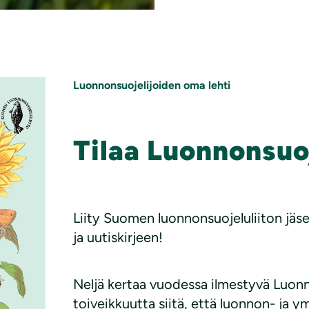
Luonnonsuojelijoiden oma lehti
Tilaa Luonnonsuoj
Liity Suomen luonnonsuojeluliiton jäs
ja uutiskirjeen!
Neljä kertaa vuodessa ilmestyvä Luonno
toiveikkuutta siitä, että luonnon- ja y