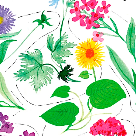
Lyhyet
|
13.5.2026
Enontekiöllä juhlittiin
metsävoittoa
Lempipaikat
|
18.2.2026
Suomen savannilla
Lyhyet
|
13.5.2026
Liitto kanteli satojen