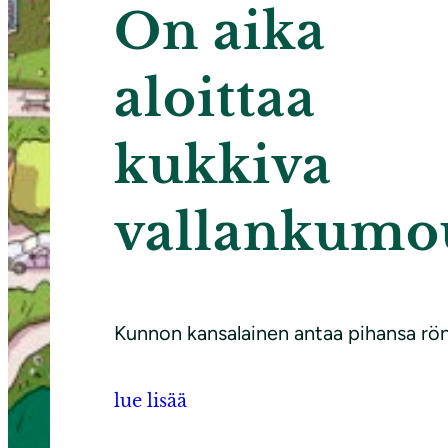
On aika
aloittaa
kukkiva
vallankumo
Kunnon kansalainen antaa pihansa rön
lue lisää