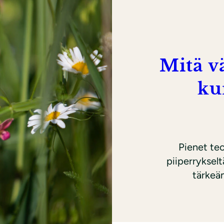
Mitä v
ku
Pienet te
piiperrykselt
tärkeäm