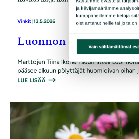
Käytämme evästeitä tarjoama
ja kävijämäärämme analysoim
kumppaneillemme tietoja siitä
Vinkit
|
13.5.2026
olet antanut heille tai joita o
Luonnon muotoilua pu
Vain välttämättömät ev
Marttojen Tiina Ikonen suunnitteli Luonnonsuoj
pääsee alkuun pölyttäjät huomioivan pihan 
LUE LISÄÄ