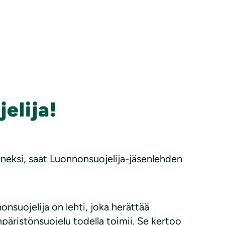
elija!
eneksi, saat Luonnonsuojelija-jäsenlehden
nsuojelija on lehti, joka herättää
mpäristönsuojelu todella toimii. Se kertoo