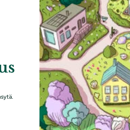
us
sytä.