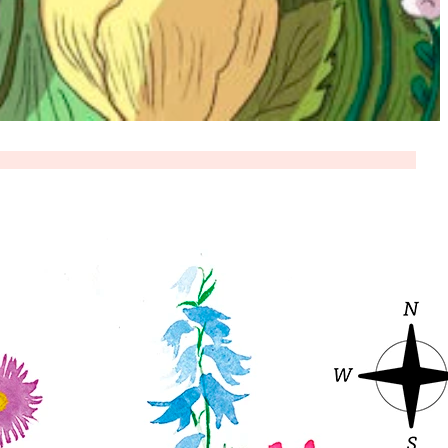
Suosittelemme
Vinkit
|
13.5.2026
Viisi vinkkiä kestävään
matkailuun