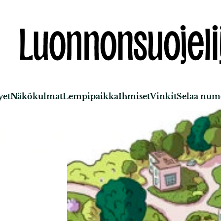
yet
Näkökulmat
Lempipaikka
Ihmiset
Vinkit
Selaa nume