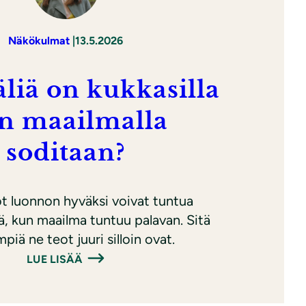
Näkökulmat
|
13.5.2026
äliä on kukkasilla
n maailmalla
soditaan?
ot luonnon hyväksi voivat tuntua
ä, kun maailma tuntuu palavan. Sitä
piä ne teot juuri silloin ovat.
LUE LISÄÄ