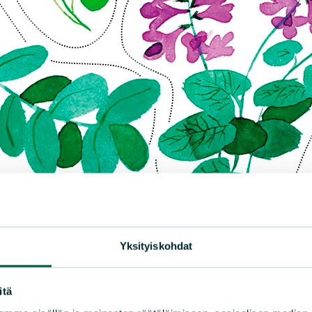
Yksityiskohdat
itä