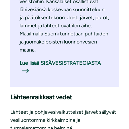
vesistöihin. Kansalaiset osallistuvat
lähivesiänsä koskevaan suunnitteluun
ja päätöksentekoon. Joet, järvet, purot,
lammet ja lähteet ovat ilon aihe.
Maailmalla Suomi tunnetaan puhtaiden
ja juomakelpoisten luonnonvesien
maana.
Lue lisää SISÄVESISTRATEGIASTA
Lähteenraikkaat vedet
Lähteet ja pohjavesivaikutteiset järvet säilyvät
vesiluontomme kirkkaimpina ja
turmelemattomina helminä.