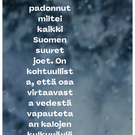
padonnut
miltei
kaikki
Suomen
suuret
joet. On
kohtuullist
a, että osa
virtaavast
a vedestä
vapauteta
an kalojen
kulkuväylä