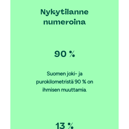
Nykytilanne
numeroina
90 %
Suomen joki- ja
purokilometristä 90 % on
ihmisen muuttamia
.
13 %