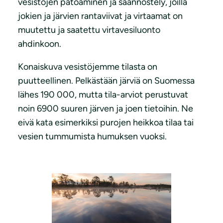
vesistöjen patoaminen ja säännöstely, joilla
jokien ja järvien rantaviivat ja virtaamat on
muutettu ja saatettu virtavesiluonto
ahdinkoon.
Konaiskuva vesistöjemme tilasta on
puutteellinen. Pelkästään järviä on Suomessa
lähes 190 000, mutta tila-arviot perustuvat
noin 6900 suuren järven ja joen tietoihin. Ne
eivä kata esimerkiksi purojen heikkoa tilaa tai
vesien tummumista humuksen vuoksi.