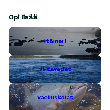
Opi lisää
Itämeri
Virtavedet
Vaelluskalat