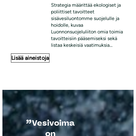
Strategia määrittää ekologiset ja
poliittiset tavoitteet
sisävesiluontomme suojelulle ja
hoidolle, kuvaa
Luonnonsuojeluliiton omia toimia
tavoitteisiin pääsemiseksi sekä
listaa keskeisiä vaatimuksia
valtiovallan ja viranomaisten
Lisää aineistoja
toimenpiteille.
”Vesivoima
on