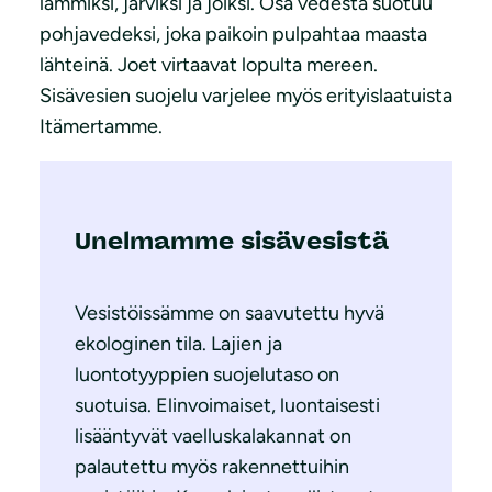
lammiksi, järviksi ja joiksi. Osa vedestä suotuu
pohjavedeksi, joka paikoin pulpahtaa maasta
lähteinä. Joet virtaavat lopulta mereen.
Sisävesien suojelu varjelee myös erityislaatuista
Itämertamme.
Unelmamme sisävesistä
Vesistöissämme on saavutettu hyvä
ekologinen tila. Lajien ja
luontotyyppien suojelutaso on
suotuisa. Elinvoimaiset, luontaisesti
lisääntyvät vaelluskalakannat on
palautettu myös rakennettuihin