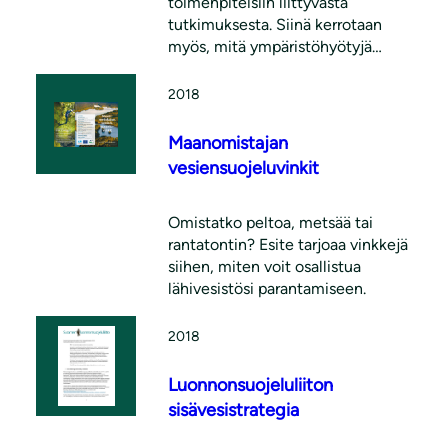
toimenpiteisiin liittyvästä
tutkimuksesta. Siinä kerrotaan
myös, mitä ympäristöhyötyjä
voimme saavuttaa, jos
tukipolitiikan keinoja käytetään
2018
kunnianhimoisesti.
Maanomistajan
vesiensuojeluvinkit
Omistatko peltoa, metsää tai
rantatontin? Esite tarjoaa vinkkejä
siihen, miten voit osallistua
lähivesistösi parantamiseen.
2018
Luonnonsuojeluliiton
sisävesistrategia