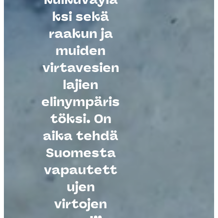
ksi sekä
raakun ja
Kuva: Miikka
Pulliainen
muiden
virtavesien
lajien
elinympäris
töksi. On
aika tehdä
Suomesta
vapautett
ujen
virtojen