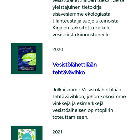
vesistölähettiläiden tueksi. Se on
yleistajuinen tietokirja
sisävesiemme ekologiasta,
tilanteesta ja suojelukeinoista.
Kirja on tarkoitettu kaikille
vesistöistä kiinnostuneille.
Erityisesti oppaasta hyötyvät
ranta-asukkaat, maanomistajat,
2020
kalaveden osakaskunnat ja
järviyhdistykset.
Vesistölähettilään
tehtävävihko
Julkaisimme Vesistölähettilään
tehtävävihkon, johon kokosimme
vinkkejä ja esimerkkejä
vesistöaiheisen opintopiirin
toteuttamiseen.
2021