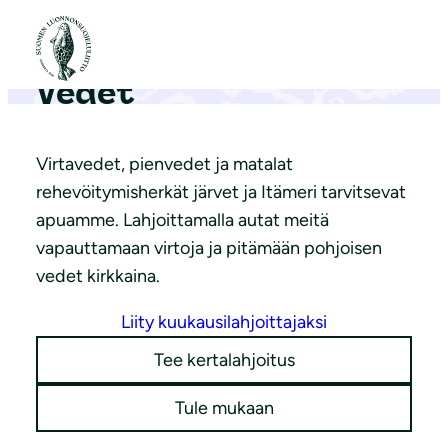
S
i
i
Vedet
r
r
y
Virtavedet, pienvedet ja matalat
s
rehevöitymisherkät järvet ja Itämeri tarvitsevat
i
apuamme. Lahjoittamalla autat meitä
s
vapauttamaan virtoja ja pitämään pohjoisen
ä
vedet kirkkaina.
l
Liity kuukausilahjoittajaksi
t
ö
Tee kertalahjoitus
ö
Tule mukaan
n