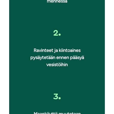
mennessä
2.
Ravinteet ja kiintoaines
pysäytetään ennen pääsyä
vesistöihin
3.