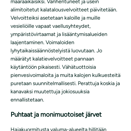
määräaikaisiksi. Vanhentuneet ja usein
alimitoitetut kalatalousvelvoitteet päivitetään.
Velvoitteiksi asetetaan kaloille ja muille
vesieliöille vapaat vaellusyhteydet,
ympäristövirtaamat ja lisääntymisalueiden
laajentaminen. Voimaloiden
lyhytaikaissäännöstelyistä luovutaan. Jo
määrätyt kalatievelvoitteet pannaan
käytäntöön pikaisesti. Vähätuottoisia
pienvesivoimaloita ja muita kalojen kulkuesteitä
puretaan suunnitelmallisesti. Perattuja koskia ja
kanavaksi muutettuja jokiosuuksia
ennallistetaan.
Puhtaat ja monimuotoiset järvet
Hajakuormitusta valuma-alueelta hillitään