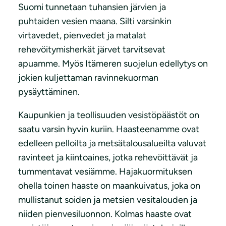
Suomi tunnetaan tuhansien järvien ja
puhtaiden vesien maana. Silti varsinkin
virtavedet, pienvedet ja matalat
rehevöitymisherkät järvet tarvitsevat
apuamme. Myös Itämeren suojelun edellytys on
jokien kuljettaman ravinnekuorman
pysäyttäminen.
Kaupunkien ja teollisuuden vesistöpäästöt on
saatu varsin hyvin kuriin. Haasteenamme ovat
edelleen pelloilta ja metsätalousalueilta valuvat
ravinteet ja kiintoaines, jotka rehevöittävät ja
tummentavat vesiämme. Hajakuormituksen
ohella toinen haaste on maankuivatus, joka on
mullistanut soiden ja metsien vesitalouden ja
niiden pienvesiluonnon. Kolmas haaste ovat