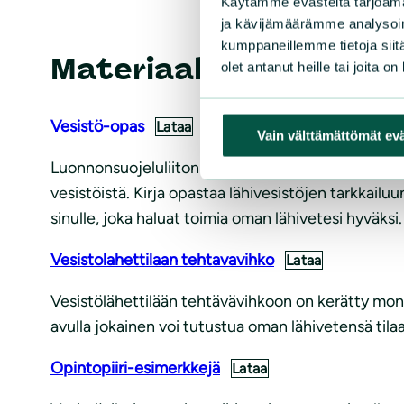
Käytämme evästeitä tarjoama
ja kävijämäärämme analysoim
kumppaneillemme tietoja siitä
Materiaaleja
olet antanut heille tai joita o
Vesistö-opas
Lataa
Vain välttämättömät ev
Luonnonsuojeluliiton julkaisema Vesistöopas on yle
vesistöistä. Kirja opastaa lähivesistöjen tarkkailu
sinulle, joka haluat toimia oman lähivetesi hyväksi.
Vesistolahettilaan tehtavavihko
Lataa
Vesistölähettilään tehtävävihkoon on kerätty monipu
avulla jokainen voi tutustua oman lähivetensä tila
Opintopiiri-esimerkkejä
Lataa