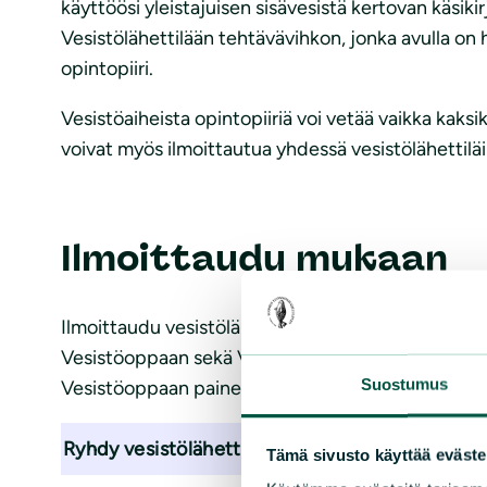
käyttöösi yleistajuisen sisävesistä kertovan käsiki
Vesistölähettilään tehtävävihkon, jonka avulla on
opintopiiri.
Vesistöaiheista opintopiiriä voi vetää vaikka kaksi
voivat myös ilmoittautua yhdessä vesistölähettiläi
Ilmoittaudu mukaan
Ilmoittaudu vesistölähettilääksi oheisella lomakke
Vesistöoppaan sekä Vesistölähettilään tehtävävih
Suostumus
Vesistöoppaan painettuna kirjana.
Ryhdy vesistölähettilääksi
Tämä sivusto käyttää eväste