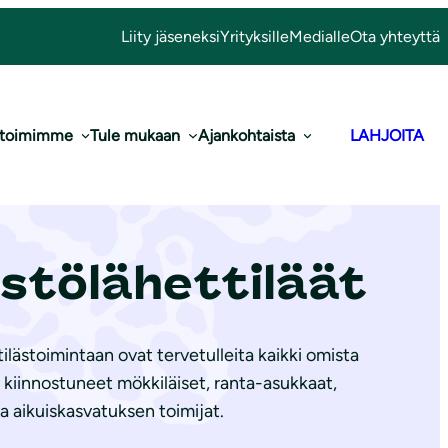
Liity jäseneksi
Yrityksille
Medialle
Ota yhteyttä
 toimimme
Tule mukaan
Ajankohtaista
LAHJOITA
istölähettiläät
ilästoimintaan ovat tervetulleita kaikki omista
n kiinnostuneet mökkiläiset, ranta-asukkaat,
a aikuiskasvatuksen toimijat.