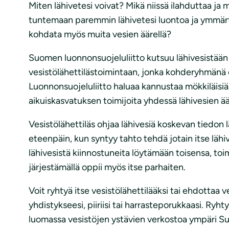
Miten lähivetesi voivat? Mikä niissä ilahduttaa ja
tuntemaan paremmin lähivetesi luontoa ja ymmärt
kohdata myös muita vesien äärellä?
Suomen luonnonsuojeluliitto kutsuu lähivesistää
vesistölähettilästoimintaan, jonka kohderyhmänä o
Luonnonsuojeluliitto haluaa kannustaa mökkiläisiä,
aikuiskasvatuksen toimijoita yhdessä lähivesien ä
Vesistölähettiläs ohjaa lähivesiä koskevan tiedon l
eteenpäin, kun syntyy tahto tehdä jotain itse lähiv
lähivesistä kiinnostuneita löytämään toisensa, to
järjestämällä oppii myös itse parhaiten.
Voit ryhtyä itse vesistölähettilääksi tai ehdottaa 
yhdistykseesi, piiriisi tai harrasteporukkaasi. Ryh
luomassa vesistöjen ystävien verkostoa ympäri S