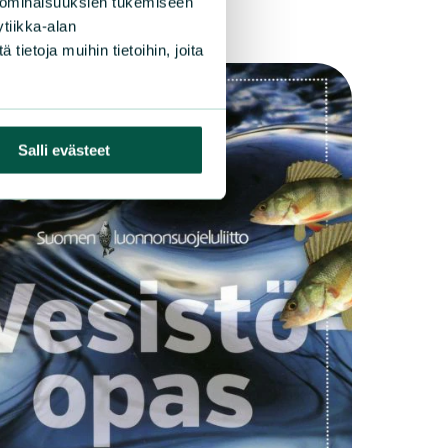
 ominaisuuksien tukemiseen
tiikka-alan
ietoja muihin tietoihin, joita
Salli evästeet