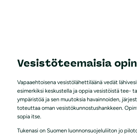
Vesistöteemaisia opin
Vapaaehtoisena vesistölähettiläänä vedät lähivesit
esimerkiksi keskustella ja oppia vesistöistä tee- t
ympäristöä ja sen muutoksia havainnoiden, järjes
toteuttaa oman vesistökunnostushankkeen. Opintop
sopia itse.
Tukenasi on Suomen luonnonsuojeluliiton jo pilot