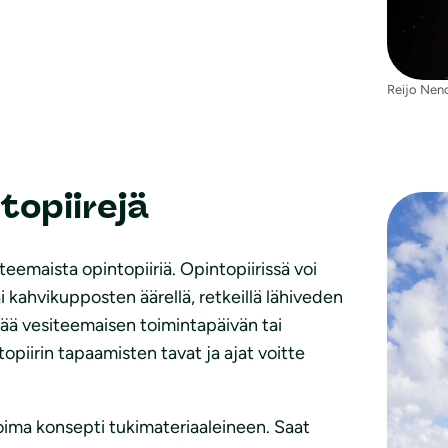
Reijo Nen
topiirejä
eemaista opintopiiriä. Opintopiirissä voi
ai kahvikupposten äärellä, retkeillä lähiveden
tää vesiteemaisen toimintapäivän tai
iirin tapaamisten tavat ja ajat voitte
oima konsepti tukimateriaaleineen. Saat