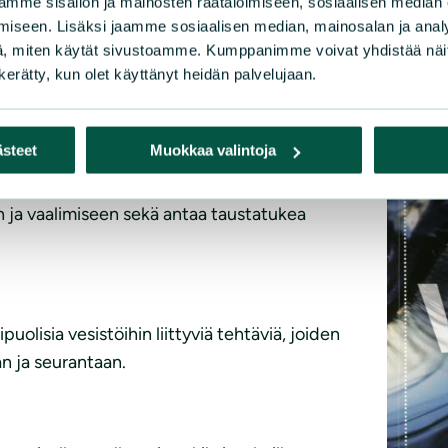
mme sisällön ja mainosten räätälöimiseen, sosiaalisen median
iseen. Lisäksi jaamme sosiaalisen median, mainosalan ja analy
, miten käytät sivustoamme. Kumppanimme voivat yhdistää näitä t
n kerätty, kun olet käyttänyt heidän palvelujaan.
ästeet
Muokkaa valintoja
istajuinen käsikirja suomalaisista
un ja vaalimiseen sekä antaa taustatukea
olisia vesistöihin liittyviä tehtäviä, joiden
an ja seurantaan.