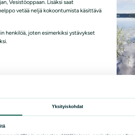
rjan, Vesistöoppaan. Lisäksi saat
 helppo vetää neljä kokoontumista käsittävä
kin henkilöä, joten esimerkiksi ystävykset
ksi.
ella. Alta voit ladata maksutta sähköisen
kon. Halutessasi postitamme sinulle
Yksityiskohdat
Kuva: Outi
itä