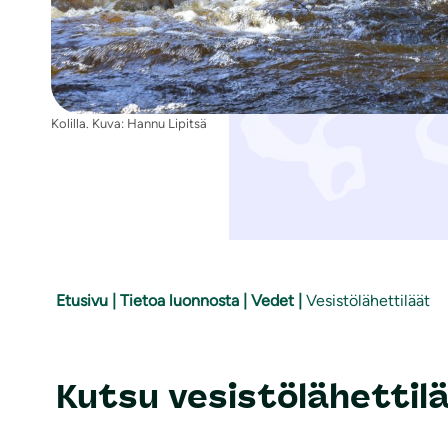
i
Kolilla. Kuva: Hannu Lipitsä
Etusivu
|
Tietoa luonnosta
|
Vedet
|
Vesistölähettiläät
Kutsu vesistölähettil