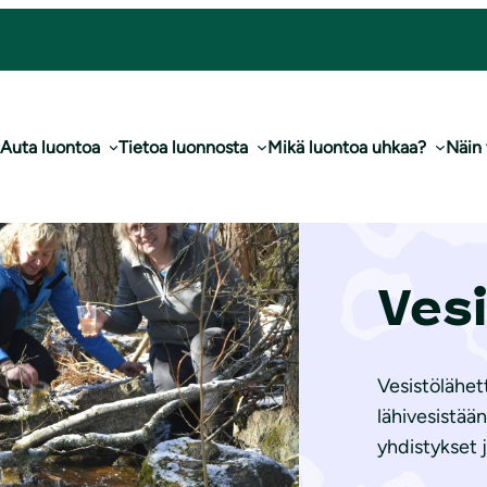
Auta luontoa
Tietoa luonnosta
Mikä luontoa uhkaa?
Näin
Ves
Vesistölähett
lähivesistää
yhdistykset j