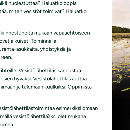
 mikä huolestuttaa? Haluatko oppia
ää, miten vesistöt toimivat? Haluatko
n kiinnostuneita mukaan vapaaehtoiseen
vat aikuiset. Toiminnalla
 ranta-asukkaita, yhdistyksiä ja
äreen.
ähteille. Vesistölähettiläs kannustaa
esien hyväksi. Vesistölähettiläs auttaa
imimaan ja tulemaan kuulluiksi. Oppimista
vesistölähettilästoimintaa esimerkiksi omaan
tymällä vesistölähettilääksi olet mukana
uomea.