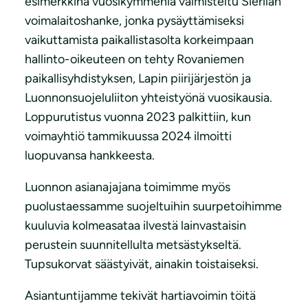
esimerkkinä vuosikymmeniä valmisteltu Sierilän
voimalaitoshanke, jonka pysäyttämiseksi
vaikuttamista paikallistasolta korkeimpaan
hallinto-oikeuteen on tehty Rovaniemen
paikallisyhdistyksen, Lapin piirijärjestön ja
Luonnonsuojeluliiton yhteistyönä vuosikausia.
Loppurutistus vuonna 2023 palkittiin, kun
voimayhtiö tammikuussa 2024 ilmoitti
luopuvansa hankkeesta.
Luonnon asianajajana toimimme myös
puolustaessamme suojeltuihin suurpetoihimme
kuuluvia kolmeasataa ilvestä lainvastaisin
perustein suunnitellulta metsästykseltä.
Tupsukorvat säästyivät, ainakin toistaiseksi.
Asiantuntijamme tekivät hartiavoimin töitä