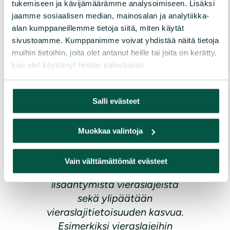
tukemiseen ja kävijämäärämme analysoimiseen. Lisäksi
jaamme sosiaalisen median, mainosalan ja analytiikka-
Olen iloinen ja ylpeä siitä
alan kumppaneillemme tietoja siitä, miten käytät
yhteistyöstä, joka hankkeen
sivustoamme. Kumppanimme voivat yhdistää näitä tietoja
aikana saatiin käyntiin niin
muihin tietoihin, joita olet antanut heille tai joita on kerätty,
paikallisten kuin
kun olet käyttänyt heidän palvelujaan.
valtakunnallistenkin
toimijoiden kanssa – hanketta
pidettiin niin onnistuneena,
Salli evästeet
että sille suunnitellaan
Suomessa jo jatkoa.
Muokkaa valintoja
Suurimpana
saavutuksenamme pidän
Vain välttämättömät evästeet
yleistä keskustelun
lisääntymistä vieraslajeista
sekä ylipäätään
vieraslajitietoisuuden kasvua.
Esimerkiksi vieraslajeihin