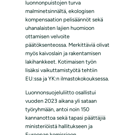
luonnonpuistojen turva
malminetsinnältä, ekologisen
kompensaation pelisäännöt sekä
uhanalaisten lajien huomioon
ottamisen velvoite
päätöksenteossa. Merkittäviä olivat
myös kaivoslain ja rakentamisen
lakihankkeet. Kotimaisen työn
lisäksi vaikuttamistyötä tehtiin
EU:ssa ja YK:n ilmastokokouksessa.
Luonnonsuojeluliitto osallistui
vuoden 2023 aikana yli sataan
työryhmään, antoi noin 150
kannanottoa sekä tapasi päättäjiä
ministeriöistä hallitukseen ja
Euroopan komissioon.