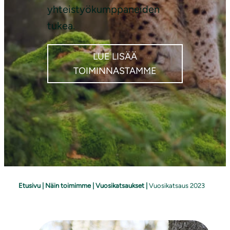
yhteistyökumppaneiden
tukea.
LUE LISÄÄ
TOIMINNASTAMME
Etusivu
|
Näin toimimme
|
Vuosikatsaukset
|
Vuosikatsaus 2023