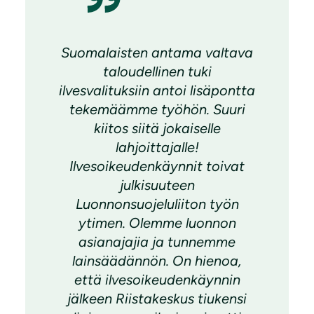
Suomalaisten antama valtava
taloudellinen tuki
ilvesvalituksiin antoi lisäpontta
tekemäämme työhön. Suuri
kiitos siitä jokaiselle
lahjoittajalle!
Ilvesoikeudenkäynnit toivat
julkisuuteen
Luonnonsuojeluliiton työn
ytimen. Olemme luonnon
asianajajia ja tunnemme
lainsäädännön. On hienoa,
että ilvesoikeudenkäynnin
jälkeen Riistakeskus tiukensi