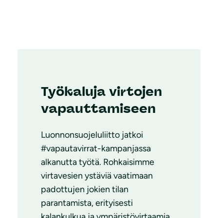
Työkaluja virtojen
vapauttamiseen
Luonnonsuojeluliitto jatkoi
#vapautavirrat-kampanjassa
alkanutta työtä. Rohkaisimme
virtavesien ystäviä vaatimaan
padottujen jokien tilan
parantamista, erityisesti
kalankulkua ja ympäristövirtaamia