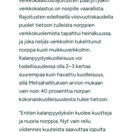
verkkokalastusrajoitusten päätyttyäkin
verkkokalastus on norpille vaarallista.
Rajoitusten edellisellä viisivuotiskaudella
puolet tietoon tulleista norppien
verkkokuolemista tapahtui heinäkuussa,
ja joka neljäs verkkoihin tukehtunut
norppa kuoli muikkuverkkoihin.
Kalanpyydyskuolleisuus voi
todellisuudessa olla 2–3 kertaa
suurempaa kuin havaittu kuolleisuus,
sillä Metsähallituksen arvion mukaan
vain noin 40 prosenttia norpan
kokonaiskuolleisuudesta tulee tietoon.
“Eniten kalanpyydyksiin kuolee kuutteja
ja nuoria norppia. Nyt vain reilu
viidennes kuuteista saavuttaa lopulta