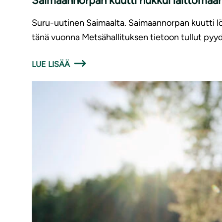
Saimaannorpan kuutti hukkui laittomaan
Suru-uutinen Saimaalta. Saimaannorpan kuutti löy
tänä vuonna Metsähallituksen tietoon tullut pyyd
LUE LISÄÄ