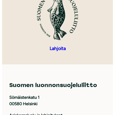
Lahjoita
Suomen luonnonsuojeluliitto
Sörnäistenkatu 1
00580 Helsinki