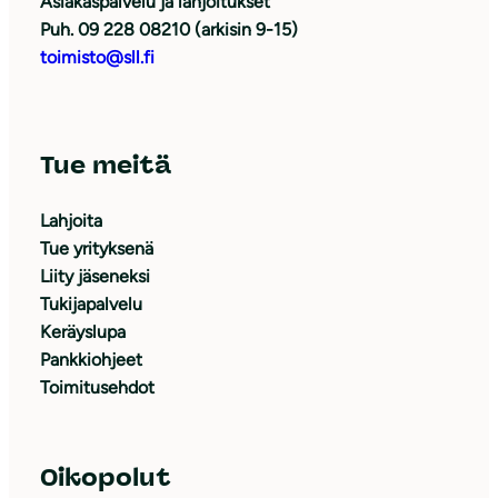
Asiakaspalvelu ja lahjoitukset
Puh. 09 228 08210 (arkisin 9-15)
toimisto@sll.fi
Tue meitä
Lahjoita
Tue yrityksenä
Liity jäseneksi
Tukijapalvelu
Keräyslupa
Pankkiohjeet
Toimitusehdot
Oikopolut