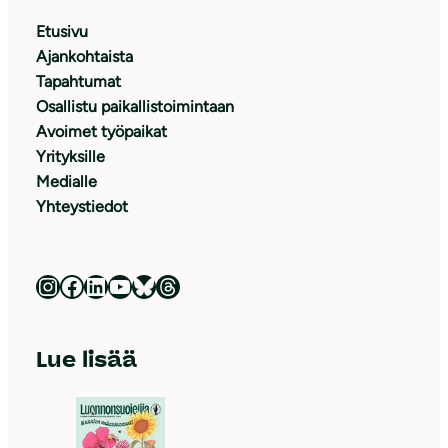
Etusivu
Ajankohtaista
Tapahtumat
Osallistu paikallistoimintaan
Avoimet työpaikat
Yrityksille
Medialle
Yhteystiedot
Luonnonsuojeluliitto Instagramissa
Luonnonsuojeluliitto Facebookissa
Luonnonsuojeluliitto LinkedInissä
Luonnonsuojeluliiton YouTube-kanava
Luonnonsuojeluliitto Blueskyssa
Luonnonsuojeluliitto Threadsissa
Lue lisää