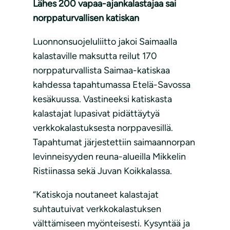
Lähes 200 vapaa-ajankalastajaa sai
norppaturvallisen katiskan
Luonnonsuojeluliitto jakoi Saimaalla
kalastaville maksutta reilut 170
norppaturvallista Saimaa-katiskaa
kahdessa tapahtumassa Etelä-Savossa
kesäkuussa. Vastineeksi katiskasta
kalastajat lupasivat pidättäytyä
verkkokalastuksesta norppavesillä.
Tapahtumat järjestettiin saimaannorpan
levinneisyyden reuna-alueilla Mikkelin
Ristiinassa sekä Juvan Koikkalassa.
“Katiskoja noutaneet kalastajat
suhtautuivat verkkokalastuksen
välttämiseen myönteisesti. Kysyntää ja