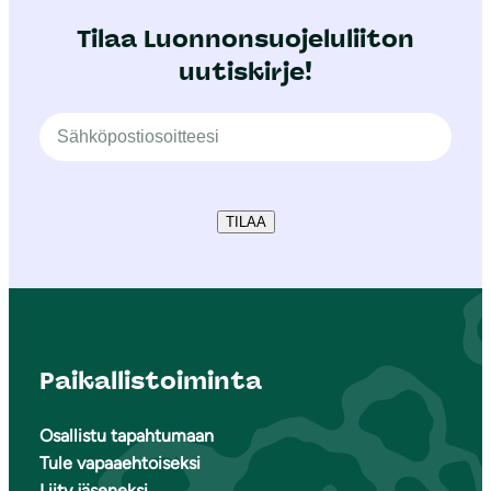
Tilaa Luonnonsuojeluliiton
uutiskirje!
TILAA
Paikallistoiminta
Osallistu tapahtumaan
Tule vapaaehtoiseksi
Liity jäseneksi