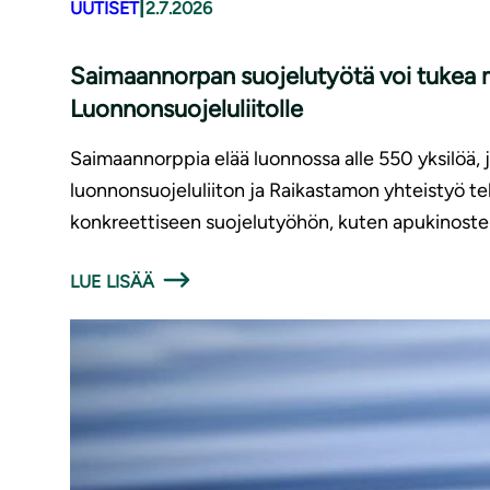
|
UUTISET
2.7.2026
Saimaannorpan suojelutyötä voi tukea m
Luonnonsuojeluliitolle
Saimaannorppia elää luonnossa alle 550 yksilöä,
luonnonsuojeluliiton ja Raikastamon yhteistyö t
konkreettiseen suojelutyöhön, kuten apukinoste
LUE LISÄÄ