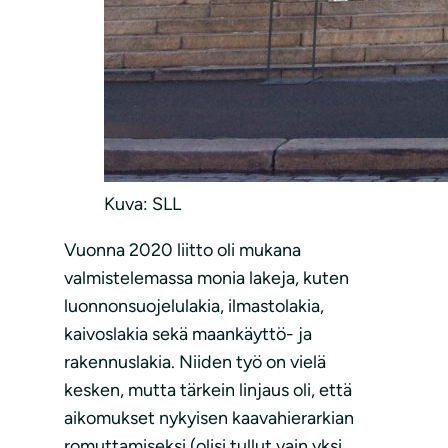
Kuva: SLL
Vuonna 2020 liitto oli mukana
valmistelemassa monia lakeja, kuten
luonnonsuojelulakia, ilmastolakia,
kaivoslakia sekä maankäyttö- ja
rakennuslakia. Niiden työ on vielä
kesken, mutta tärkein linjaus oli, että
aikomukset nykyisen kaavahierarkian
romuttamiseksi (olisi tullut vain yksi