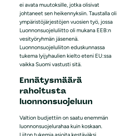
ei avata muutoksille, jotka olisivat
johtaneet sen heikennyksiin. Taustalla oli
ympäristöjärjestöjen vuosien työ, jossa
Luonnonsuojeluliitto oli mukana EEB:n
vesityöryhmän jäsenenä.
Luonnonsuojeluliiton eduskunnassa
tukema lyijyhaulien kielto eteni EU:ssa
vaikka Suomi vastusti sitä.
Ennätysmäärä
rahoitusta
luonnonsuojeluun
Valtion budjettiin on saatu enemmän
luonnonsuojelurahaa kuin koskaan.
Liiton tukemia asioita kestäväksi