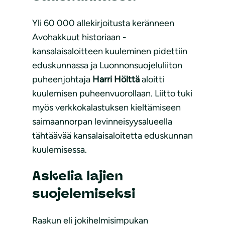
Yli 60 000 allekirjoitusta keränneen
Avohakkuut historiaan -
kansalaisaloitteen kuuleminen pidettiin
eduskunnassa ja Luonnonsuojeluliiton
puheenjohtaja
Harri Hölttä
aloitti
kuulemisen puheenvuorollaan. Liitto tuki
myös verkkokalastuksen kieltämiseen
saimaannorpan levinneisyysalueella
tähtäävää kansalaisaloitetta eduskunnan
kuulemisessa.
Askelia lajien
suojelemiseksi
Raakun eli jokihelmisimpukan