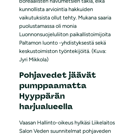
boreaalisten havumetsien takia, eikä
kunnollista arviointia hakkuiden
vaikutuksista ollut tehty. Mukana saaria
puolustamassa oli monia
Luonnonsuojeluliiton paikallistoimijoita
Paltamon luonto -yhdistyksestä sekä
keskustoimiston työntekijöitä. (Kuva:
Jyri Mikkola)
Pohjavedet jäävät
pumppaamatta
Hyyppärän
harjualueella
Vaasan Hallinto-oikeus hylkäsi Liikelaitos
Salon Veden suunnitelmat pohjaveden