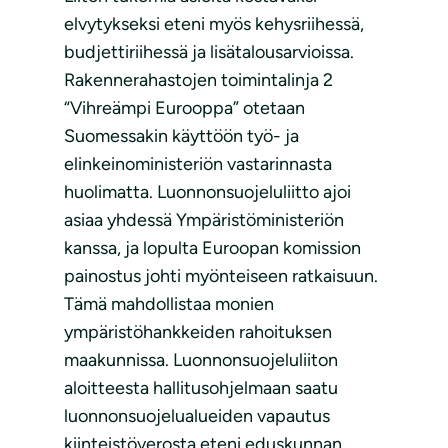
elvytykseksi eteni myös kehysriihessä,
budjettiriihessä ja lisätalousarvioissa.
Rakennerahastojen toimintalinja 2
“Vihreämpi Eurooppa” otetaan
Suomessakin käyttöön työ- ja
elinkeinoministeriön vastarinnasta
huolimatta. Luonnonsuojeluliitto ajoi
asiaa yhdessä Ympäristöministeriön
kanssa, ja lopulta Euroopan komission
painostus johti myönteiseen ratkaisuun.
Tämä mahdollistaa monien
ympäristöhankkeiden rahoituksen
maakunnissa. Luonnonsuojeluliiton
aloitteesta hallitusohjelmaan saatu
luonnonsuojelualueiden vapautus
kiinteistöverosta eteni eduskunnan