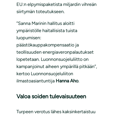
EU:n elpymispaketista miljardin vihreän
siirtymän toteutukseen.
”Sanna Marinin hallitus aloitti
ympäristölle haitallisista tuista
luopumisen:
päästökauppakompensaatio ja
teollisuuden energiaveronpalautukset
lopetetaan. Luonnonsuojeluliitto on
kampanjoinut aiheen ympärillä pitkään”,
kertoo Luonnonsuojeluliiton
ilmastoasiantuntija
Hanna Aho
.
Valoa soiden tulevaisuuteen
Turpeen verotus lähes kaksinkertaistuu