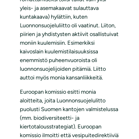
yleis- ja asemakaavat sulauttava
kuntakaava) hylättiin, kuten
Luonnonsuojeluliitto oli vaatinut. Liiton,
piirien ja yhdistysten aktiivit osallistuivat
moniin kuulemisiin. Esimerkiksi
kaivoslain kuulemistilaisuuksissa
enemmistö puheenvuoroista oli
luonnonsuojelijoiden pitämiä. Liitto
auttoi myös monia kansanliikkeitä.
Euroopan komissio esitti monia
aloitteita, joita Luonnonsuojelulitto
puolusti Suomen kantojen valmistelussa
(mm. biodiversiteetti- ja
kiertotalousstrategiat). Euroopan
komissio ilmoitti että vesipuitedirektiiviä