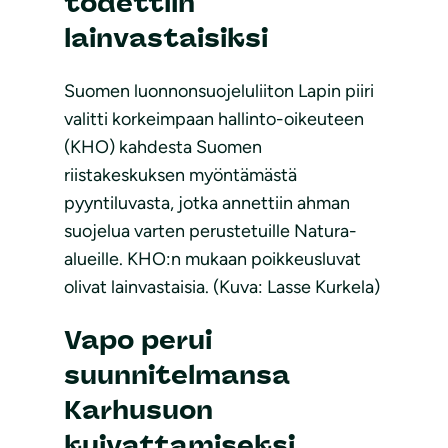
todettiin
lainvastaisiksi
Suomen luonnonsuojeluliiton Lapin piiri
valitti korkeimpaan hallinto-oikeuteen
(KHO) kahdesta Suomen
riistakeskuksen myöntämästä
pyyntiluvasta, jotka annettiin ahman
suojelua varten perustetuille Natura-
alueille. KHO:n mukaan poikkeusluvat
olivat lainvastaisia. (Kuva: Lasse Kurkela)
Vapo perui
suunnitelmansa
Karhusuon
kuivattamiseksi