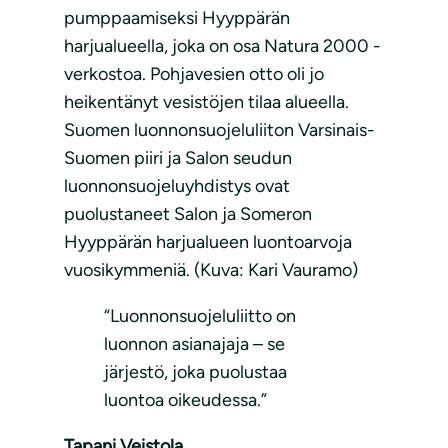
pumppaamiseksi Hyyppärän
harjualueella, joka on osa Natura 2000 -
verkostoa. Pohjavesien otto oli jo
heikentänyt vesistöjen tilaa alueella.
Suomen luonnonsuojeluliiton Varsinais-
Suomen piiri ja Salon seudun
luonnonsuojeluyhdistys ovat
puolustaneet Salon ja Someron
Hyyppärän harjualueen luontoarvoja
vuosikymmeniä. (Kuva: Kari Vauramo)
“Luonnonsuojeluliitto on
luonnon asianajaja – se
järjestö, joka puolustaa
luontoa oikeudessa.”
Tapani Veistola