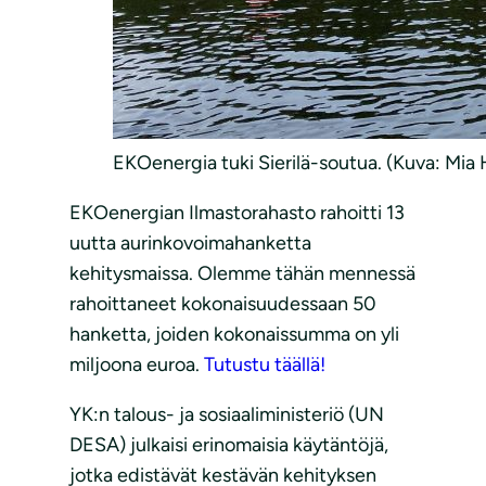
EKOenergia tuki Sierilä-soutua. (Kuva: Mia
EKOenergian Ilmastorahasto rahoitti 13
uutta aurinkovoimahanketta
kehitysmaissa. Olemme tähän mennessä
rahoittaneet kokonaisuudessaan 50
hanketta, joiden kokonaissumma on yli
miljoona euroa.
Tutustu täällä!
YK:n talous- ja sosiaaliministeriö (UN
DESA) julkaisi erinomaisia käytäntöjä,
jotka edistävät kestävän kehityksen