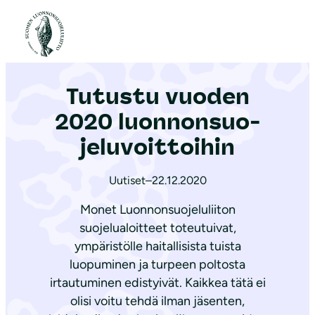
S
i
Etusivu
|
Ajankohtaista
|
Tutustu vuoden 2020 luon­non­suo­je­lu­voit­toi­hin
i
r
Tutustu vuoden
r
y
2020 luon­non­suo­
s
je­lu­voit­toi­hin
i
s
Uutiset
–
22.12.2020
ä
Monet Luonnonsuojeluliiton
l
suojelualoitteet toteutuivat,
t
ympäristölle haitallisista tuista
ö
luopuminen ja turpeen poltosta
ö
irtautuminen edistyivät. Kaikkea tätä ei
n
olisi voitu tehdä ilman jäsenten,