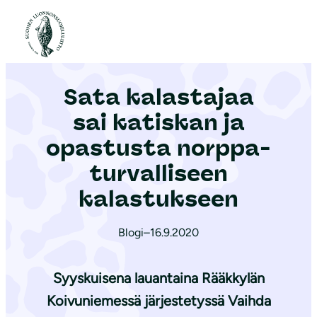
S
i
Etusivu
|
Ajankohtaista
|
Sata kalastajaa sai katiskan ja opastusta norp­pa­tur­val­li­seen kalastukseen
i
r
Sata kalastajaa
r
y
sai katiskan ja
s
opastusta norp­pa­
i
tur­val­li­seen
s
ä
kalastukseen
l
t
Blogi
–
16.9.2020
ö
ö
Syyskuisena lauantaina Rääkkylän
n
Koivuniemessä järjestetyssä Vaihda