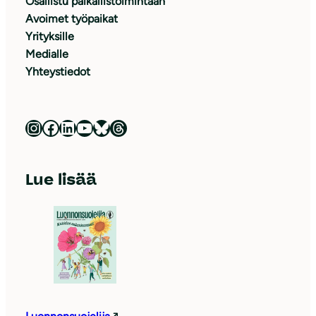
Osallistu paikallistoimintaan
Avoimet työpaikat
Yrityksille
Medialle
Yhteystiedot
Luonnonsuojeluliitto Instagramissa
Luonnonsuojeluliitto Facebookissa
Luonnonsuojeluliitto LinkedInissä
Luonnonsuojeluliiton YouTube-kanava
Luonnonsuojeluliitto Blueskyssa
Luonnonsuojeluliitto Threadsissa
Lue lisää