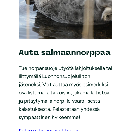
Auta saimaannorppaa
Tue norpansuojelutyötä lahjoituksella tai
liittymällä Luonnonsuojeluliiton
jäseneksi. Voit auttaa myös esimerkiksi
osallistumalla talkoisiin, jakamalla tietoa
ja pitäytymällä norpille vaarallisesta
kalastuksesta. Pelastetaan yhdessä
sympaattinen hylkeemme!
Katso mitä sinä voit tehdä