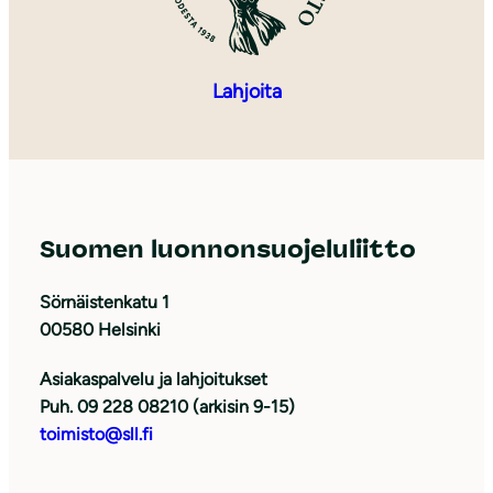
Lahjoita
Suomen luonnonsuojeluliitto
Sörnäistenkatu 1
00580 Helsinki
Asiakaspalvelu ja lahjoitukset
Puh. 09 228 08210 (arkisin 9-15)
toimisto@sll.fi