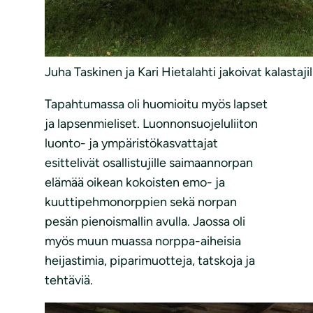
Juha Taskinen ja Kari Hietalahti jakoivat kalasta
Tapahtumassa oli huomioitu myös lapset
ja lapsenmieliset. Luonnonsuojeluliiton
luonto- ja ympäristökasvattajat
esittelivät osallistujille saimaannorpan
elämää oikean kokoisten emo- ja
kuuttipehmonorppien sekä norpan
pesän pienoismallin avulla. Jaossa oli
myös muun muassa norppa-aiheisia
heijastimia, piparimuotteja, tatskoja ja
tehtäviä.