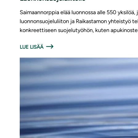
Saimaannorppia elää luonnossa alle 550 yksilöä,
luonnonsuojeluliiton ja Raikastamon yhteistyö t
konkreettiseen suojelutyöhön, kuten apukinoste
LUE LISÄÄ