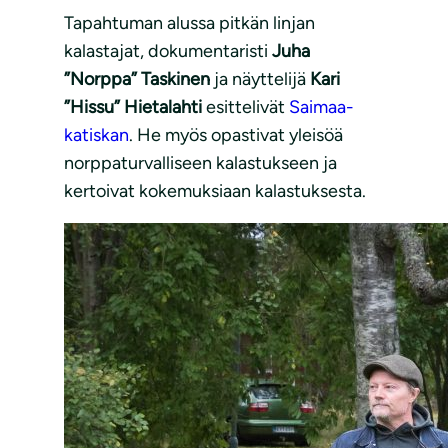
Tapahtuman alussa pitkän linjan
kalastajat, dokumentaristi
Juha
”Norppa” Taskinen
ja näyttelijä
Kari
”Hissu” Hietalahti
esittelivät
Saimaa-
katiskan
. He myös opastivat yleisöä
norppaturvalliseen kalastukseen ja
kertoivat kokemuksiaan kalastuksesta.