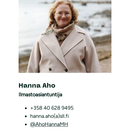
Hanna Aho
Ilmastoasiantuntija
+358 40 628 9495
hanna.aho(a)sll.fi
@AhoHannaMH