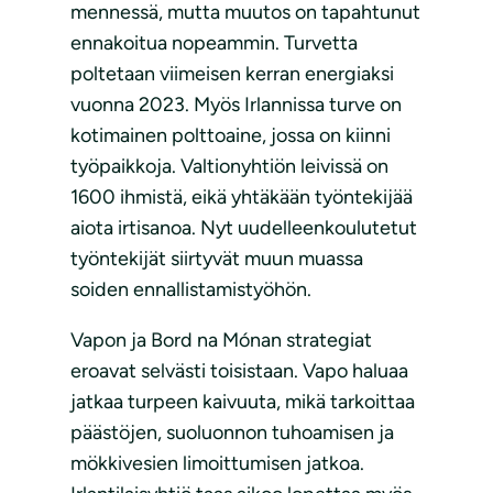
mennessä, mutta muutos on tapahtunut
ennakoitua nopeammin. Turvetta
poltetaan viimeisen kerran energiaksi
vuonna 2023. Myös Irlannissa turve on
kotimainen polttoaine, jossa on kiinni
työpaikkoja. Valtionyhtiön leivissä on
1600 ihmistä, eikä yhtäkään työntekijää
aiota irtisanoa. Nyt uudelleenkoulutetut
työntekijät siirtyvät muun muassa
soiden ennallistamistyöhön.
Vapon ja Bord na Mónan strategiat
eroavat selvästi toisistaan. Vapo haluaa
jatkaa turpeen kaivuuta, mikä tarkoittaa
päästöjen, suoluonnon tuhoamisen ja
mökkivesien limoittumisen jatkoa.