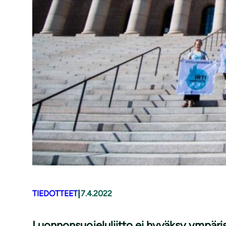
|
TIEDOTTEET
7.4.2022
Luon­non­suo­je­lu­liit­to ei hyväksy ympäris