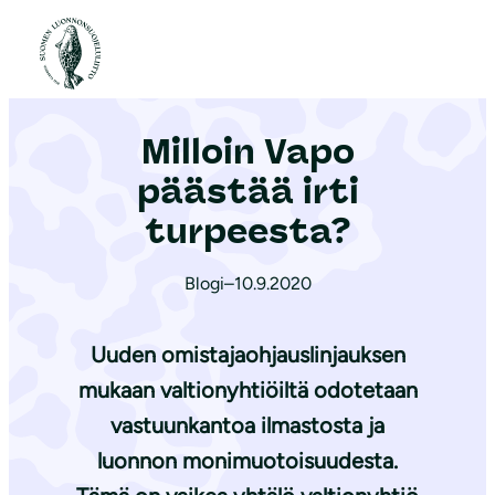
S
i
Etusivu
|
Ajankohtaista
|
Milloin Vapo päästää irti turpeesta?
i
r
Milloin Vapo
r
y
päästää irti
s
turpeesta?
i
s
Blogi
–
10.9.2020
ä
l
Uuden omistajaohjauslinjauksen
t
mukaan valtionyhtiöiltä odotetaan
ö
vastuunkantoa ilmastosta ja
ö
n
luonnon monimuotoisuudesta.