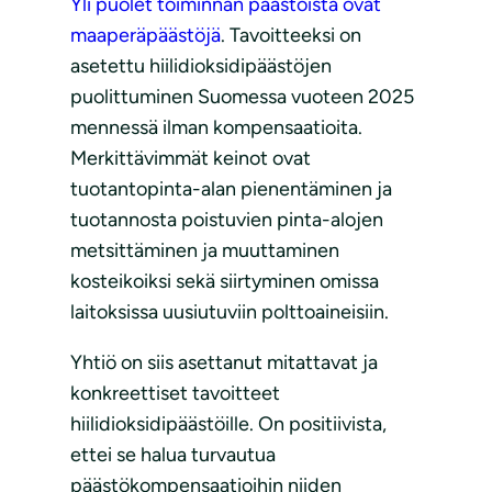
Yli puolet toiminnan päästöistä ovat
maaperäpäästöjä
. Tavoitteeksi on
asetettu hiilidioksidipäästöjen
puolittuminen Suomessa vuoteen 2025
mennessä ilman kompensaatioita.
Merkittävimmät keinot ovat
tuotantopinta-alan pienentäminen ja
tuotannosta poistuvien pinta-alojen
metsittäminen ja muuttaminen
kosteikoiksi sekä siirtyminen omissa
laitoksissa uusiutuviin polttoaineisiin.
Yhtiö on siis asettanut mitattavat ja
konkreettiset tavoitteet
hiilidioksidipäästöille. On positiivista,
ettei se halua turvautua
päästökompensaatioihin niiden