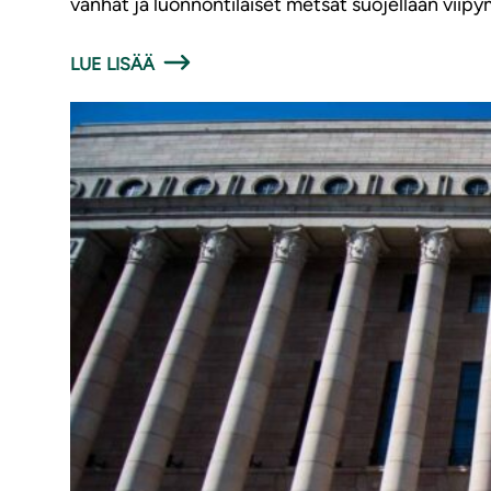
vanhat ja luonnontilaiset metsät suojellaan viipy
LUE LISÄÄ