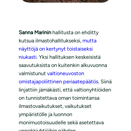
Sanna Marinin
hallitusta on ehditty
kutsua ilmastohallitukseksi,
mutta
näyttöjä on kertynyt toistaiseksi
niukasti.
Yksi hallituksen keskeisistä
saavutuksista on kuitenkin alkuvuonna
valmistunut
valtioneuvoston
omistajapoliittinen periaatepäätös
. Siinä
linjattiin jämäkästi, että valtionyhtiöiden
on tunnistettava oman toimintansa
ilmastovaikutukset, vaikutukset
ympäristölle ja luonnon
monimuotoisuudelle sekä asetettava
verrokkiyhtiöihin nähden