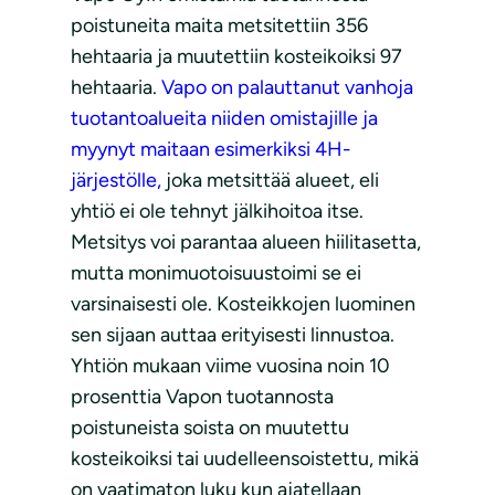
poistuneita maita metsitettiin 356
hehtaaria ja muutettiin kosteikoiksi 97
hehtaaria.
Vapo on palauttanut vanhoja
tuotantoalueita niiden omistajille ja
myynyt maitaan esimerkiksi 4H-
järjestölle,
joka metsittää alueet, eli
yhtiö ei ole tehnyt jälkihoitoa itse.
Metsitys voi parantaa alueen hiilitasetta,
mutta monimuotoisuustoimi se ei
varsinaisesti ole. Kosteikkojen luominen
sen sijaan auttaa erityisesti linnustoa.
Yhtiön mukaan viime vuosina noin 10
prosenttia Vapon tuotannosta
poistuneista soista on muutettu
kosteikoiksi tai uudelleensoistettu, mikä
on vaatimaton luku kun ajatellaan