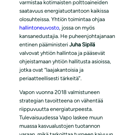
varmistaa kotimaisten polttoaineiden
saatavuus energiatuotantoon kaikissa
olosuhteissa. Yhtiön toimintaa ohjaa
hallintoneuvosto
, jossa on myös
kansanedustajia. He puheenjohtajanaan
entinen pääministeri
Juha Sipilä
valvovat yhtiön hallintoa ja pääsevät
ohjeistamaan yhtiön hallitusta asioissa,
jotka ovat “laajakantoisia ja
periaatteellisesti tärkeitä”.
Vapon vuonna 2018 valmistuneen
strategian tavoitteena on vähentää
riippuvuutta energiaturpeesta.
Tulevaisuudessa Vapo laskee muun
muassa kasvualustojen tuotannon
varaan, mikä tarkoittaa turpeen kaivuun