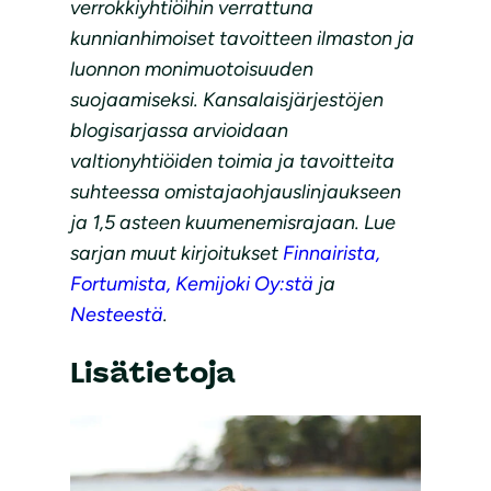
verrokkiyhtiöihin verrattuna
kunnianhimoiset tavoitteen ilmaston ja
luonnon monimuotoisuuden
suojaamiseksi. Kansalaisjärjestöjen
blogisarjassa arvioidaan
valtionyhtiöiden toimia ja tavoitteita
suhteessa omistajaohjauslinjaukseen
ja 1,5 asteen kuumenemisrajaan. Lue
sarjan muut kirjoitukset
Finnairista,
Fortumista,
Kemijoki Oy:stä
ja
Nesteestä
.
Lisätietoja