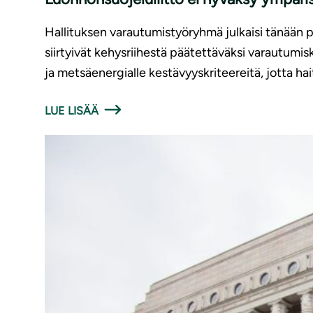
Hallituksen varautumistyöryhmä julkaisi tänään 
siirtyivät kehysriihestä päätettäväksi varautumi
ja metsäenergialle kestävyyskriteereitä, jotta hait
LUE LISÄÄ