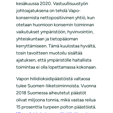
kesäkuussa 2020. Vastuullisuustyön
johtoajatuksena on tehdä Vapo-
konsernista nettopositiivinen yhtiö, kun
otetaan huomioon konsernin toiminnan
vaikutukset ympäristöön, hyvinvointiin,
yhteiskuntaan ja tietopääoman
kerryttämiseen. Tämä kuulostaa hyvältä,
tosin tavoitteen muotoilu sisältää
ajatuksen, että ympäristölle haitallista
toimintaa ei olla lopettamassa kokonaan.
Vapon hiilidioksidipäästöistä valtaosa
tulee Suomen-liiketoiminnoista. Vuonna
2018 Suomessa aiheutetut päästöt
olivat miljoona tonnia, mikä vastaa reilua
15 prosenttia turpeen polton päästöistä.