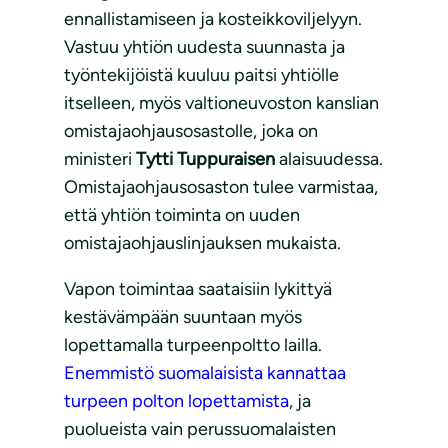
ennallistamiseen ja kosteikkoviljelyyn.
Vastuu yhtiön uudesta suunnasta ja
työntekijöistä kuuluu paitsi yhtiölle
itselleen, myös valtioneuvoston kanslian
omistajaohjausosastolle, joka on
ministeri
Tytti Tuppuraisen
alaisuudessa.
Omistajaohjausosaston tulee varmistaa,
että yhtiön toiminta on uuden
omistajaohjauslinjauksen mukaista.
Vapon toimintaa saataisiin lykittyä
kestävämpään suuntaan myös
lopettamalla turpeenpoltto lailla.
Enemmistö suomalaisista kannattaa
turpeen polton lopettamista
, ja
puolueista vain perussuomalaisten