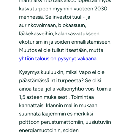
Irlantilaisyhtiö taas aikoo lopettaa myös
kasvuturpeen myynnin vuoteen 2030
mennessä. Se investoi tuuli- ja
aurinkovoimaan, biokaasuun,
lääkekasveihin, kalankasvatukseen,
ekoturismiin ja soiden ennallistamiseen.
Muutos ei ole tullut itsestään, mutta
yhtiön talous on pysynyt vakaana
.
Kysymys kuuluukin, miksi Vapo ei ole
päästämässä irti turpeesta? Se olisi
ainoa tapa, jolla valtionyhtiö voisi toimia
1,5 asteen mukaisesti. Toimintaa
kannattaisi Irlannin mallin mukaan
suunnata laajemmin esimerkiksi
polttoon perustumattomiin, uusiutuviin
energiamuotoihin, soiden