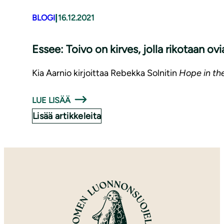
|
BLOGI
16.12.2021
Essee: Toivo on kirves, jolla rikotaan ovia h
Kia Aarnio
kirjoittaa
Rebekka Solnitin
Hope in th
LUE LISÄÄ
Lisää artikkeleita