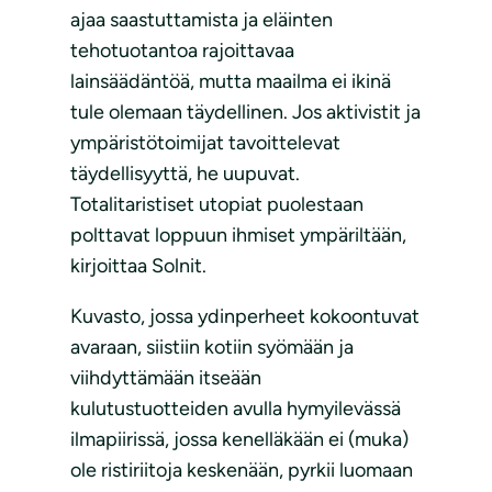
ajaa saastuttamista ja eläinten
tehotuotantoa rajoittavaa
lainsäädäntöä, mutta maailma ei ikinä
tule olemaan täydellinen. Jos aktivistit ja
ympäristötoimijat tavoittelevat
täydellisyyttä, he uupuvat.
Totalitaristiset utopiat puolestaan
polttavat loppuun ihmiset ympäriltään,
kirjoittaa Solnit.
Kuvasto, jossa ydinperheet kokoontuvat
avaraan, siistiin kotiin syömään ja
viihdyttämään itseään
kulutustuotteiden avulla hymyilevässä
ilmapiirissä, jossa kenelläkään ei (muka)
ole ristiriitoja keskenään, pyrkii luomaan