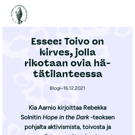
S
i
Etusivu
|
Ajankohtaista
|
Essee: Toivo on kirves, jolla rikotaan ovia hä­tä­ti­lan­tees­sa
i
r
Essee: Toivo on
r
y
kirves, jolla
s
rikotaan ovia hä­
i
tä­ti­lan­tees­sa
s
ä
Blogi
–
16.12.2021
l
t
Kia Aarnio
kirjoittaa
Rebekka
ö
ö
Solnitin
Hope in the Dark
-teoksen
n
pohjalta aktivismista, toivosta ja