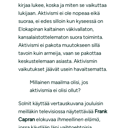
kirjaa lukee, koska ja miten se vaikuttaa
lukijaan. Aktivismi ei ole nopeaa eikä
suoraa, ei edes silloin kun kyseessä on
Elokapinan kaltainen väkivallaton,
kansalaistottelematon suora toiminta.
Aktivismi ei pakota muutokseen sillä
tavoin kuin armeija, vaan se pakottaa
keskustelemaan asiasta. Aktivismin
vaikutukset jäävät usein havaitsematta.
Millainen maailma olisi, jos
aktivismia ei olisi ollut?
Solnit käyttää vertauskuvana jouluisin
meilläkin televisiossa näytettävää
Frank
Capran
elokuvaa
Ihmeellinen elämä
,
jossa käydään läpi vaihtoehtoisia