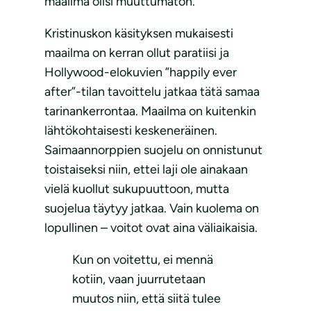
maailma olisi muuttumaton.
Kristinuskon käsityksen mukaisesti
maailma on kerran ollut paratiisi ja
Hollywood-elokuvien ”happily ever
after”-tilan tavoittelu jatkaa tätä samaa
tarinankerrontaa. Maailma on kuitenkin
lähtökohtaisesti keskeneräinen.
Saimaannorppien suojelu on onnistunut
toistaiseksi niin, ettei laji ole ainakaan
vielä kuollut sukupuuttoon, mutta
suojelua täytyy jatkaa. Vain kuolema on
lopullinen – voitot ovat aina väliaikaisia.
Kun on voitettu, ei mennä
kotiin, vaan juurrutetaan
muutos niin, että siitä tulee