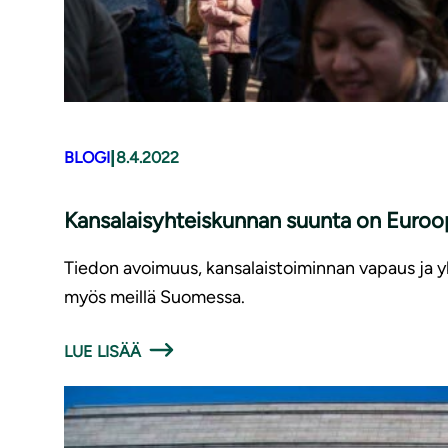
|
BLOGI
8.4.2022
Kan­sa­lai­syh­teis­kun­nan suunta on Eur
Tiedon avoimuus, kansalaistoiminnan vapaus ja 
myös meillä Suomessa.
LUE LISÄÄ