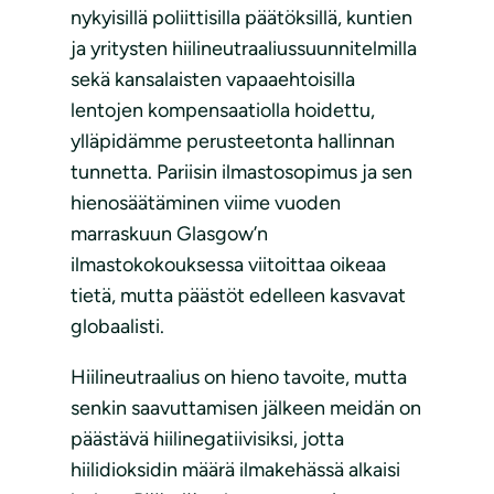
nykyisillä poliittisilla päätöksillä, kuntien
ja yritysten hiilineutraaliussuunnitelmilla
sekä kansalaisten vapaaehtoisilla
lentojen kompensaatiolla hoidettu,
ylläpidämme perusteetonta hallinnan
tunnetta. Pariisin ilmastosopimus ja sen
hienosäätäminen viime vuoden
marraskuun Glasgow’n
ilmastokokouksessa viitoittaa oikeaa
tietä, mutta päästöt edelleen kasvavat
globaalisti.
Hiilineutraalius on hieno tavoite, mutta
senkin saavuttamisen jälkeen meidän on
päästävä hiilinegatiivisiksi, jotta
hiilidioksidin määrä ilmakehässä alkaisi