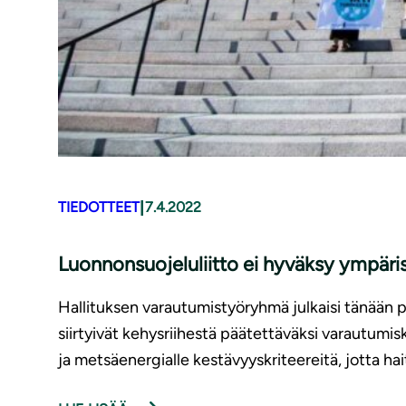
|
TIEDOTTEET
7.4.2022
Luon­non­suo­je­lu­liit­to ei hyväksy ympäris
Hallituksen varautumistyöryhmä julkaisi tänään 
siirtyivät kehysriihestä päätettäväksi varautumi
ja metsäenergialle kestävyyskriteereitä, jotta hait