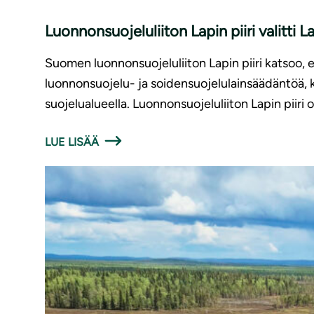
Luonnonsuojeluliiton Lapin piiri valitti 
Suomen luonnonsuojeluliiton Lapin piiri katsoo, ett
luonnonsuojelu- ja soidensuojelulainsäädäntöä, k
suojelualueella. Luonnonsuojeluliiton Lapin piiri
LUE LISÄÄ