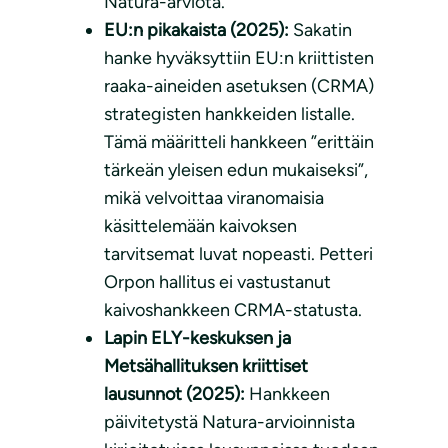
Natura-arviota.
EU:n pikakaista (2025):
Sakatin
hanke hyväksyttiin EU:n kriittisten
raaka-aineiden asetuksen (CRMA)
strategisten hankkeiden listalle.
Tämä määritteli hankkeen ”erittäin
tärkeän yleisen edun mukaiseksi”,
mikä velvoittaa viranomaisia
käsittelemään kaivoksen
tarvitsemat luvat nopeasti. Petteri
Orpon hallitus ei vastustanut
kaivoshankkeen CRMA-statusta.
Lapin ELY-keskuksen ja
Metsähallituksen kriittiset
lausunnot (2025):
Hankkeen
päivitetystä Natura-arvioinnista