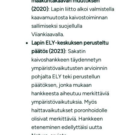
maakuntakaavan muutoksen
(2020)
: Lapin liitto alkoi valmistella
kaavamuutosta kaivostoiminnan
sallimiseksi suojellulla
Viiankiaavalla.
Lapin ELY-keskuksen perusteltu
päätös (2023)
: Sakatin
kaivoshankkeen täydennetyn
ympäristövaikutusten arvioinnin
pohjalta ELY teki perustellun
päätöksen, jonka mukaan
hankkeesta aiheutuu merkittäviä
ympäristövaikutuksia. Myös
haittavaikutukset poronhoidolle
olisivat merkittäviä. Hankkeen
eteneminen edellyttäisi uutta