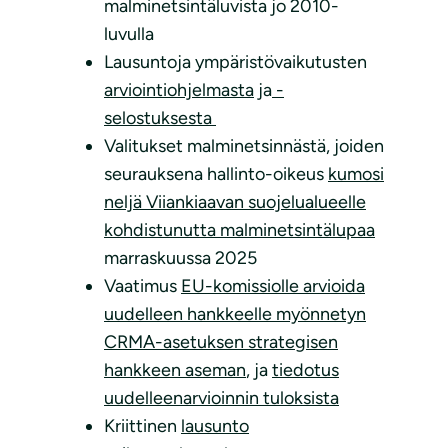
malminetsintäluvista jo 2010-
luvulla
Lausuntoja ympäristövaikutusten
arviointiohjelmasta
ja
-
selostuksesta
Valitukset malminetsinnästä, joiden
seurauksena hallinto-oikeus
kumosi
neljä Viiankiaavan suojelualueelle
kohdistunutta malminetsintälupaa
marraskuussa 2025
Vaatimus
EU-komissiolle arvioida
uudelleen hankkeelle myönnetyn
CRMA-asetuksen strategisen
hankkeen aseman
, ja
tiedotus
uudelleenarvioinnin tuloksista
Kriittinen
lausunto