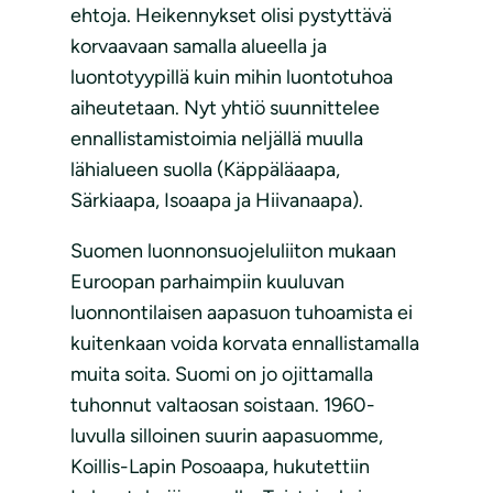
ehtoja. Heikennykset olisi pystyttävä
korvaavaan samalla alueella ja
luontotyypillä kuin mihin luontotuhoa
aiheutetaan. Nyt yhtiö suunnittelee
ennallistamistoimia neljällä muulla
lähialueen suolla (Käppäläaapa,
Särkiaapa, Isoaapa ja Hiivanaapa).
Suomen luonnonsuojeluliiton mukaan
Euroopan parhaimpiin kuuluvan
luonnontilaisen aapasuon tuhoamista ei
kuitenkaan voida korvata ennallistamalla
muita soita. Suomi on jo ojittamalla
tuhonnut valtaosan soistaan. 1960-
luvulla silloinen suurin aapasuomme,
Koillis-Lapin Posoaapa, hukutettiin