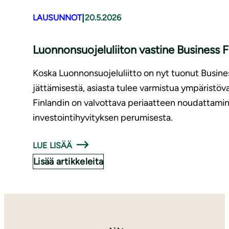
|
LAUSUNNOT
20.5.2026
Luonnonsuojeluliiton vastine Business F
Koska Luonnonsuojeluliitto on nyt tuonut Busin
jättämisestä, asiasta tulee varmistua ympäristöv
Finlandin on valvottava periaatteen noudattami
investointihyvityksen perumisesta.
LUE LISÄÄ
Lisää artikkeleita