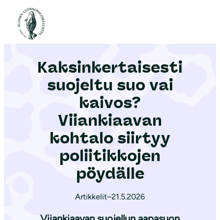
S
i
Etusivu
|
Ajankohtaista
|
Kaksinkertaisesti suojeltu suo vai kaivos? Viiankiaavan kohtalo siirtyy poliitikkojen pöydälle
i
r
Kaksinkertaisesti
r
y
suojeltu suo vai
s
kaivos?
i
Viiankiaavan
s
ä
kohtalo siirtyy
l
poliitikkojen
t
pöydälle
ö
ö
Artikkelit
–
21.5.2026
n
Viiankiaavan suojellun aapasuon