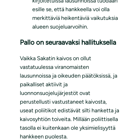
kirjoitetuissa lausunnoissa tuodaan
esille se, että hankkeella voi olla
merkittäviä heikentäviä vaikutuksia
alueen suojeluarvoihin.
Pallo on seuraavaksi hallituksella
Vaikka Sakatin kaivos on ollut
vastatuulessa viranomaisten
lausunnoissa ja oikeuden päätöksissä, ja
paikalliset aktiivit ja
luonnonsuojelujärjestöt ovat
perustellusti vastustaneet kaivosta,
useat poliitikot edistävät silti hanketta ja
kaivosyhtiön toiveita. Millään poliittisella
tasolla ei kuitenkaan ole yksimielisyyttä
hankkeen puolesta.