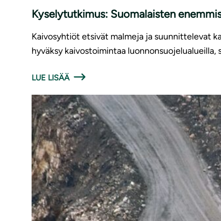
Kyselytutkimus: Suomalaisten enemmistö 
Kaivosyhtiöt etsivät malmeja ja suunnittelevat ka
hyväksy kaivostoimintaa luonnonsuojelualueilla, 
LUE LISÄÄ