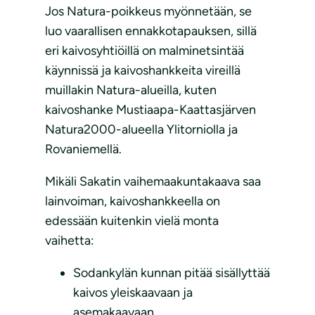
Jos Natura-poikkeus myönnetään, se
luo vaarallisen ennakkotapauksen, sillä
eri kaivosyhtiöillä on malminetsintää
käynnissä ja kaivoshankkeita vireillä
muillakin Natura-alueilla, kuten
kaivoshanke Mustiaapa-Kaattasjärven
Natura2000-alueella Ylitorniolla ja
Rovaniemellä.
Mikäli Sakatin vaihemaakuntakaava saa
lainvoiman, kaivoshankkeella on
edessään kuitenkin vielä monta
vaihetta:
Sodankylän kunnan pitää sisällyttää
kaivos yleiskaavaan ja
asemakaavaan