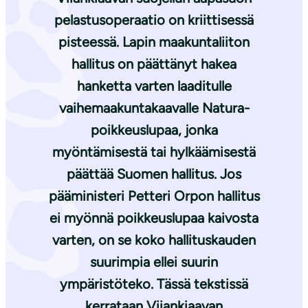
pelastusoperaatio on kriittisessä
pisteessä. Lapin maakuntaliiton
hallitus on päättänyt hakea
hanketta varten laaditulle
vaihemaakuntakaavalle Natura-
poikkeuslupaa, jonka
myöntämisestä tai hylkäämisestä
päättää Suomen hallitus. Jos
pääministeri Petteri Orpon hallitus
ei myönnä poikkeuslupaa kaivosta
varten, on se koko hallituskauden
suurimpia ellei suurin
ympäristöteko. Tässä tekstissä
kerrataan Viiankiaavan