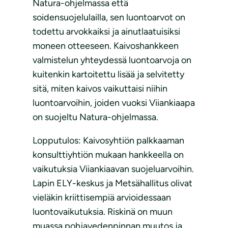
Natura-ohjelmassa että
soidensuojelulailla, sen luontoarvot on
todettu arvokkaiksi ja ainutlaatuisiksi
moneen otteeseen. Kaivoshankkeen
valmistelun yhteydessä luontoarvoja on
kuitenkin kartoitettu lisää ja selvitetty
sitä, miten kaivos vaikuttaisi niihin
luontoarvoihin, joiden vuoksi Viiankiaapa
on suojeltu Natura-ohjelmassa.
Lopputulos: Kaivosyhtiön palkkaaman
konsulttiyhtiön mukaan hankkeella on
vaikutuksia Viiankiaavan suojeluarvoihin.
Lapin ELY-keskus ja Metsähallitus olivat
vieläkin kriittisempiä arvioidessaan
luontovaikutuksia. Riskinä on muun
muassa pohjavedenpinnan muutos ja