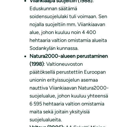
Viiankiaapa suojeltiin (1988):
Eduskunnan säätämä
soidensuojelulaki tuli voimaan. Sen
nojalla suojeltiin mm. Viiankiaavan
alue, johon kuuluu noin 4 400
hehtaaria valtion omistamia alueita
Sodankylän kunnassa.
Natura2000-alueen perustaminen
(1998)
: Valtioneuvoston
päätöksellä perustettiin Euroopan
unionin erityissuojelun asemaa
nauttiva Viiankiaavan Natura2000-
suojelualue, johon kuuluu yhteensä
6 595 hehtaaria valtion omistamia
maita sekä joitain yksityisiä
suojelualueita.