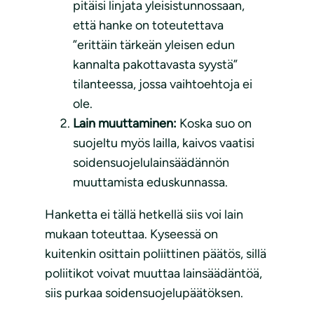
pitäisi linjata yleisistunnossaan,
että hanke on toteutettava
”erittäin tärkeän yleisen edun
kannalta pakottavasta syystä”
tilanteessa, jossa vaihtoehtoja ei
ole.
Lain muuttaminen:
Koska suo on
suojeltu myös lailla, kaivos vaatisi
soidensuojelulainsäädännön
muuttamista eduskunnassa.
Hanketta ei tällä hetkellä siis voi lain
mukaan toteuttaa. Kyseessä on
kuitenkin osittain poliittinen päätös, sillä
poliitikot voivat muuttaa lainsäädäntöä,
siis purkaa soidensuojelupäätöksen.