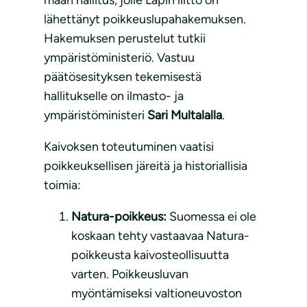
maan hallitus, jolle Lapin liitto on
lähettänyt poikkeuslupahakemuksen.
Hakemuksen perustelut tutkii
ympäristöministeriö. Vastuu
päätösesityksen tekemisestä
hallitukselle on ilmasto- ja
ympäristöministeri
Sari Multalalla
.
Kaivoksen toteutuminen vaatisi
poikkeuksellisen järeitä ja historiallisia
toimia:
Natura-poikkeus:
Suomessa ei ole
koskaan tehty vastaavaa Natura-
poikkeusta kaivosteollisuutta
varten. Poikkeusluvan
myöntämiseksi valtioneuvoston