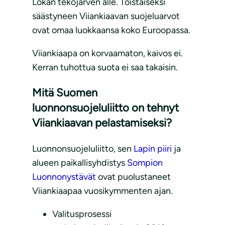
Lokan tekojärven alle. Toistaiseksi
säästyneen Viiankiaavan suojeluarvot
ovat omaa luokkaansa koko Euroopassa.
Viiankiaapa on korvaamaton, kaivos ei.
Kerran tuhottua suota ei saa takaisin.
Mitä Suomen
luonnonsuojeluliitto on tehnyt
Viiankiaavan pelastamiseksi?
Luonnonsuojeluliitto, sen
Lapin piiri
ja
alueen paikallisyhdistys
Sompion
Luonnonystävät
ovat puolustaneet
Viiankiaapaa vuosikymmenten ajan.
Valitusprosessi