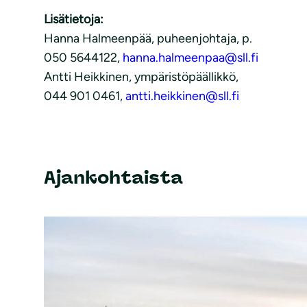
Lisätietoja:
Hanna Halmeenpää, puheenjohtaja, p.
050 5644122,
hanna.halmeenpaa@sll.fi
Antti Heikkinen, ympäristöpäällikkö,
044 901 0461,
antti.heikkinen@sll.fi
Ajankohtaista