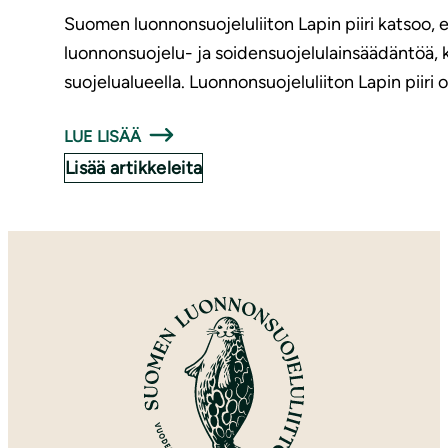
Suomen luonnonsuojeluliiton Lapin piiri katsoo, ett
luonnonsuojelu- ja soidensuojelulainsäädäntöä, k
suojelualueella. Luonnonsuojeluliiton Lapin piiri
LUE LISÄÄ
Lisää artikkeleita