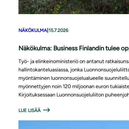
|
NÄKÖKULMA
15.7.2026
Näkökulma: Business Finlandin tulee opp
Työ- ja elinkeinoministeriö on antanut ratkaisun
hallintokanteluasiassa, jonka Luonnonsuojeluliitt
myöntäminen luonnonsuojelualueelle suunnitellull
myönnettyjen noin 120 miljoonan euron tukiaisten
Kirjoituksessaan Luonnonsuojeluliiton puheenjoht
LUE LISÄÄ