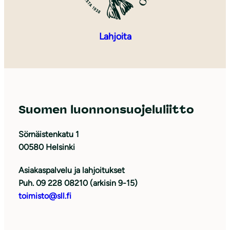
Lahjoita
Suomen luonnonsuojeluliitto
Sörnäistenkatu 1
00580 Helsinki
Asiakaspalvelu ja lahjoitukset
Puh. 09 228 08210 (arkisin 9-15)
toimisto@sll.fi