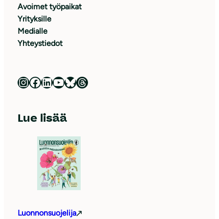
Avoimet työpaikat
Yrityksille
Medialle
Yhteystiedot
Luonnonsuojeluliitto Instagramissa
Luonnonsuojeluliitto Facebookissa
Luonnonsuojeluliitto LinkedInissä
Luonnonsuojeluliiton YouTube-kanava
Luonnonsuojeluliitto Blueskyssa
Luonnonsuojeluliitto Threadsissa
Lue lisää
Luonnonsuojelija