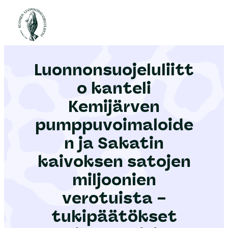
S
i
Etusivu
|
Ajankohtaista
|
Luonnonsuojeluliitto kanteli Kemijärven pumppuvoimaloiden ja Sakatin kaivoksen satojen miljoonien verotuista – tukipäätökset lainvastaisia
i
r
Luonnonsuojeluliitt
r
y
o kanteli
s
Kemijärven
i
pumppuvoimaloide
s
ä
n ja Sakatin
l
kaivoksen satojen
t
miljoonien
ö
verotuista –
ö
n
tukipäätökset