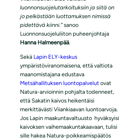
luonnonsuojelutarkoituksiin ja siitä on
jo pelkästään luottamuksen nimissä
pidettävä kiinni.”
sanoo
Luonnonsuojeluliiton puheenjohtaja
Hanna Halmeenpää
.
Sekä
Lapin ELY-keskus
ympäristöviranomaisena, että valtiota
maanomistajana edustava
Metsähallituksen luontopalvelut
ovat
Natura-arvioinnin pohjalta todenneet,
että Sakatin kaivos heikentäisi
merkittävästi Viiankiaavan luontoarvoja.
Jos Lapin maakuntavaltuusto hyväksyisi
kaivoksen vaihemaakuntakaavaan, tulisi
sille hakea Natura-poikkeamispäätös