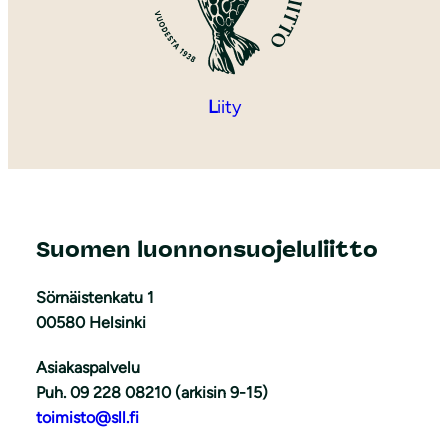
L
iity
Suomen luonnonsuojeluliitto
Sörnäistenkatu 1
00580 Helsinki
Asiakaspalvelu
Puh. 09 228 08210 (arkisin 9-15)
toimisto@sll.fi