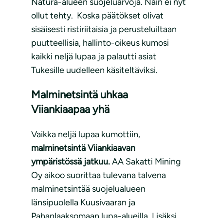
Natura-alueen suojeluarvoja. Näin ei nyt
ollut tehty. Koska päätökset olivat
sisäisesti ristiriitaisia ja perusteluiltaan
puutteellisia, hallinto-oikeus kumosi
kaikki neljä lupaa ja palautti asiat
Tukesille uudelleen käsiteltäviksi.
Malminetsintä uhkaa
Viiankiaapaa yhä
Vaikka neljä lupaa kumottiin,
malminetsintä Viiankiaavan
ympäristössä jatkuu.
AA Sakatti Mining
Oy aikoo suorittaa tulevana talvena
malminetsintää suojelualueen
länsipuolella Kuusivaaran ja
Pahanlaaksomaan lupa-alueilla. Lisäksi