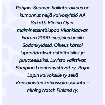
Pohjois-Suomen hallinto-oikeus on
kumonnut neljä kaivosyhtiö AA
Sakatti Mining Oy:n
malminetsintälupaa Viiankiaavan
Natura 2000 -suojelualueella
Sodankylässä. Oikeus katsoi
lupapäätökset ristiriitaisiksi ja
puutteellisiksi.
Luvista valittivat
Sompion Luonnonystävät ry
,
Rajat
Lapin kaivoksille ry
sekä
Kansalaisten kaivosvaltuuskunta –
MiningWatch Finland ry
.