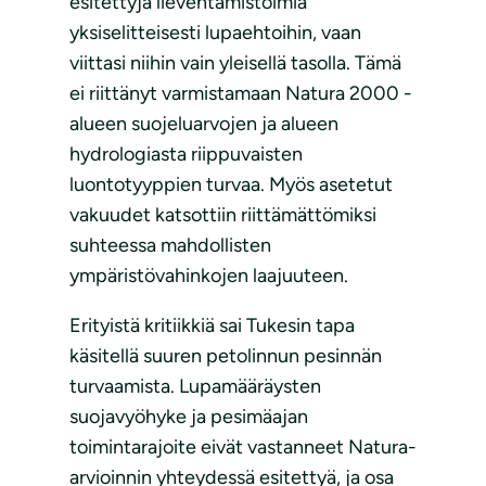
esitettyjä lieventämistoimia
yksiselitteisesti lupaehtoihin, vaan
viittasi niihin vain yleisellä tasolla. Tämä
ei riittänyt varmistamaan Natura 2000 -
alueen suojeluarvojen ja alueen
hydrologiasta riippuvaisten
luontotyyppien turvaa. Myös asetetut
vakuudet katsottiin riittämättömiksi
suhteessa mahdollisten
ympäristövahinkojen laajuuteen.
Erityistä kritiikkiä sai Tukesin tapa
käsitellä suuren petolinnun pesinnän
turvaamista. Lupamääräysten
suojavyöhyke ja pesimäajan
toimintarajoite eivät vastanneet Natura-
arvioinnin yhteydessä esitettyä, ja osa