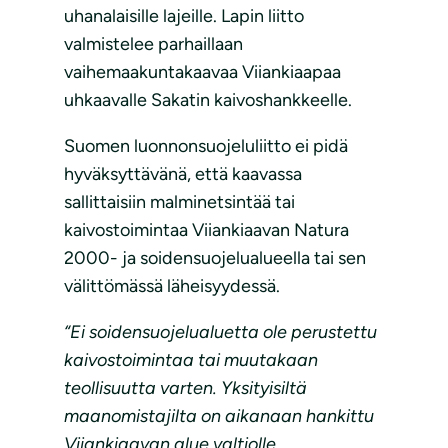
uhanalaisille lajeille. Lapin liitto
valmistelee parhaillaan
vaihemaakuntakaavaa Viiankiaapaa
uhkaavalle Sakatin kaivoshankkeelle.
Suomen luonnonsuojeluliitto ei pidä
hyväksyttävänä, että kaavassa
sallittaisiin malminetsintää tai
kaivostoimintaa Viiankiaavan Natura
2000- ja soidensuojelualueella tai sen
välittömässä läheisyydessä.
“Ei soidensuojelualuetta ole perustettu
kaivostoimintaa tai muutakaan
teollisuutta varten. Yksityisiltä
maanomistajilta on aikanaan hankittu
Viiankiaavan alue valtiolle