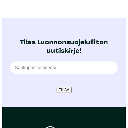
Tilaa Luonnonsuojeluliiton
uutiskirje!
TILAA