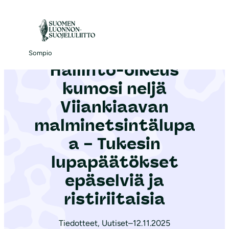
S
i
Etusivu
|
Ajankohtaista
|
Hallinto-oikeus kumosi neljä Viiankiaavan malminetsintälupaa – Tukesin lupapäätökset epäselviä ja ristiriitaisia
i
r
Sompio
Hallinto-oikeus
r
y
kumosi neljä
s
Viiankiaavan
i
malminetsintälupa
s
ä
a – Tukesin
l
lupapäätökset
t
epäselviä ja
ö
ristiriitaisia
ö
n
Tiedotteet
,
Uutiset
–
12.11.2025