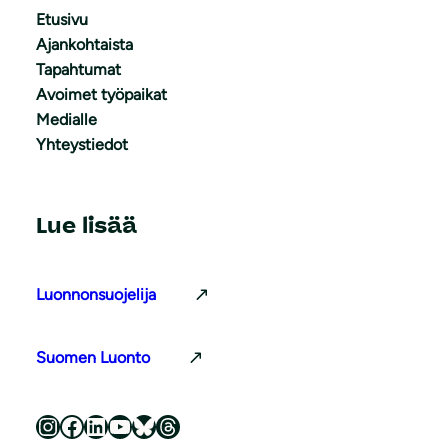
Etusivu
Ajankohtaista
Tapahtumat
Avoimet työpaikat
Medialle
Yhteystiedot
Lue lisää
Luonnonsuojelija
Suomen Luonto
Luonnonsuojeluliitto Instagramissa
Luonnonsuojeluliitto Facebookissa
Luonnonsuojeluliitto LinkedInissä
Luonnonsuojeluliiton YouTube-kanava
Luonnonsuojeluliitto Blueskyssa
Luonnonsuojeluliitto Threadsissa