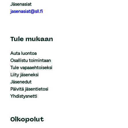
Jäsenasiat
jasenasiat@sll.fi
Tule mukaan
Auta luontoa
Osallistu toimintaan
Tule vapaaehtoiseksi
Liity jäseneksi
Jäsenedut
Päivitä jäsentietosi
Yhdistysnetti
Oikopolut