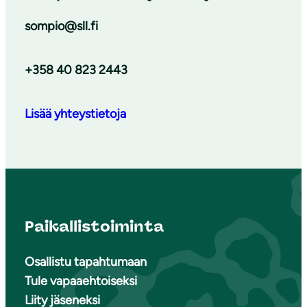
sompio@sll.fi
+358 40 823 2443
Lisää yhteystietoja
Paikallistoiminta
Osallistu tapahtumaan
Tule vapaaehtoiseksi
Liity jäseneksi