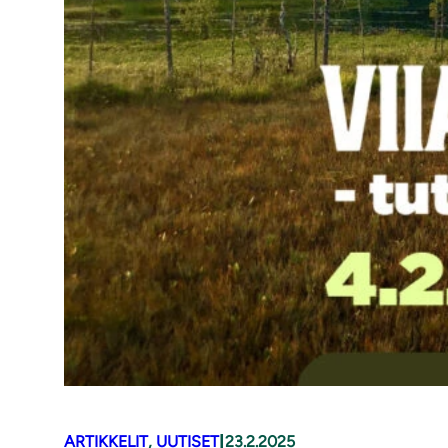
|
ARTIKKELIT
, 
UUTISET
23.2.2025