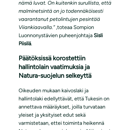
nämä luvat. On kuitenkin surullista, että
malminetsintä on jo todennäköisesti
vaarantanut petolintujen pesintää
Viiankiaavalla.”
,toteaa Sompion
Luonnonystävien puheenjohtaja
Sisli
Piisilä
.
Päätöksissä korostettiin
hallintolain vaatimuksia ja
Natura-suojelun selkeyttä
Oikeuden mukaan kaivoslaki ja
hallintolaki edellyttävät, että Tukesin on
annettava määräykset, joilla turvataan
yleiset ja yksityiset edut sekä
varmistetaan, ettei toiminta heikennä