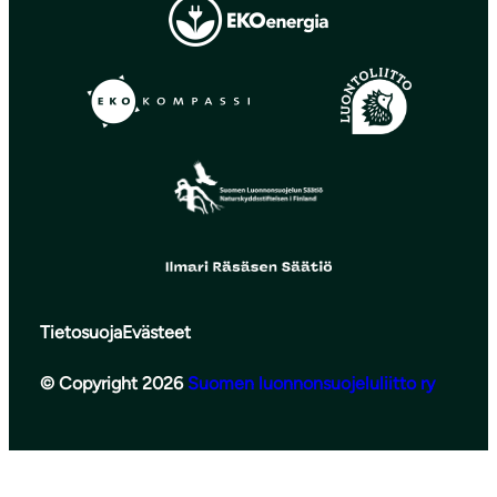
Tietosuoja
Evästeet
© Copyright 2026
Suomen luonnonsuojeluliitto ry