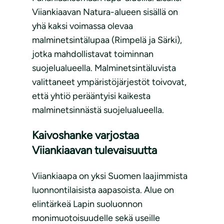
Viiankiaavan Natura-alueen sisällä on
yhä kaksi voimassa olevaa
malminetsintälupaa (Rimpelä ja Särki),
jotka mahdollistavat toiminnan
suojelualueella. Malminetsintäluvista
valittaneet ympäristöjärjestöt toivovat,
että yhtiö perääntyisi kaikesta
malminetsinnästä suojelualueella.
Kaivoshanke varjostaa
Viiankiaavan tulevaisuutta
Viiankiaapa on yksi Suomen laajimmista
luonnontilaisista aapasoista. Alue on
elintärkeä Lapin suoluonnon
monimuotoisuudelle sekä useille