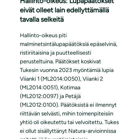
Hallinto-oikeus: Lupapäätökset
eivät olleet lain edellyttämällä
tavalla selkeitä
Hallinto-oikeus piti
malminetsintälupapäätöksiä epäselvinä,
ristiriitaisina ja puutteellisesti
perusteltuina. Päätökset koskivat
Tukesin vuonna 2023 myöntämiä lupia
Viianki 1 (ML2014:0050), Viianki 2
(ML2014:0051), Kotimaa
(ML2012:0097) ja Petäjä
(ML2012:0100). Päätöksistä ei ilmennyt
riittävän selvästi, mihin toimenpiteisiin
yhtiö oli oikeutettu tai velvoitettu. Tukes
ei ollut sisällyttänyt Natura-arvioinnissa