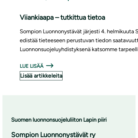
Viiankiaapa – tutkittua tietoa
Sompion Luonnonystävät järjesti 4. helmikuuta So
edistää tieteeseen perustuvan tiedon saatavuutt
Luonnonsuojeluyhdistyksenä katsomme tarpeellise
LUE LISÄÄ
Lisää artikkeleita
Suomen luonnonsuojeluliiton Lapin piiri
Sompion Luonnonystävät ry