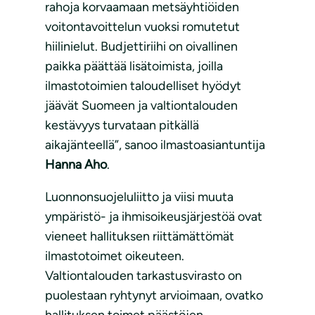
rahoja korvaamaan metsäyhtiöiden
voitontavoittelun vuoksi romutetut
hiilinielut. Budjettiriihi on oivallinen
paikka päättää lisätoimista, joilla
ilmastotoimien taloudelliset hyödyt
jäävät Suomeen ja valtiontalouden
kestävyys turvataan pitkällä
aikajänteellä”, sanoo ilmastoasiantuntija
Hanna Aho
.
Luonnonsuojeluliitto ja viisi muuta
ympäristö- ja ihmisoikeusjärjestöä ovat
vieneet hallituksen riittämättömät
ilmastotoimet oikeuteen.
Valtiontalouden tarkastusvirasto on
puolestaan ryhtynyt arvioimaan, ovatko
hallituksen toimet päästöjen