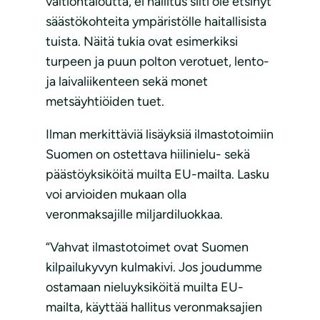
valtiontaloutta, ei hallitus silti ole etsinyt
säästökohteita ympäristölle haitallisista
tuista. Näitä tukia ovat esimerkiksi
turpeen ja puun polton verotuet, lento-
ja laivaliikenteen sekä monet
metsäyhtiöiden tuet.
Ilman merkittäviä lisäyksiä ilmastotoimiin
Suomen on ostettava hiilinielu- sekä
päästöyksiköitä muilta EU-mailta. Lasku
voi arvioiden mukaan olla
veronmaksajille miljardiluokkaa.
“Vahvat ilmastotoimet ovat Suomen
kilpailukyvyn kulmakivi. Jos joudumme
ostamaan nieluyksiköitä muilta EU-
mailta, käyttää hallitus veronmaksajien