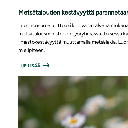
Metsätalouden kestävyyttä parannetaan,
Luonnonsuojeluliitto oli kuluvana talvena mukan
metsätalousministeriön työryhmässä. Toisessa käs
ilmastokestävyyttä muuttamalla metsälakia. Luon
mielipiteen.
LUE LISÄÄ