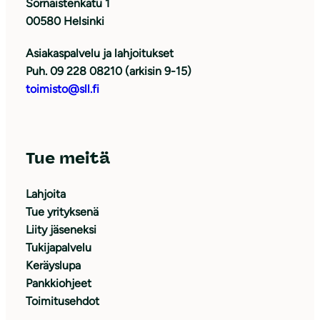
Sörnäistenkatu 1
00580 Helsinki
Asiakaspalvelu ja lahjoitukset
Puh. 09 228 08210 (arkisin 9-15)
toimisto@sll.fi
Tue meitä
Lahjoita
Tue yrityksenä
Liity jäseneksi
Tukijapalvelu
Keräyslupa
Pankkiohjeet
Toimitusehdot