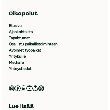
Oikopolut
Etusivu
Ajankohtaista
Tapahtumat
Osallistu paikallistoimintaan
Avoimet työpaikat
Yrityksille
Medialle
Yhteystiedot
Luonnonsuojeluliitto Instagramissa
Luonnonsuojeluliitto Facebookissa
Luonnonsuojeluliitto LinkedInissä
Luonnonsuojeluliiton YouTube-kanava
Luonnonsuojeluliitto Blueskyssa
Luonnonsuojeluliitto Threadsissa
Lue lisää