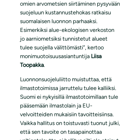
omien arvometsien siirtäminen pysyvään
suojeluun kustannustehokas ratkaisu
suomalaisen luonnon parhaaksi.
Esimerkiksi alue-ekologisen verkoston
jo aarniometsiksi tunnistetut alueet
tulee suojella välittömästi”, kertoo
monimuotoisuusasiantuntija
Liisa
Toopakka
.
Luonnonsuojeluliitto muistuttaa, että
ilmastotoimissa jarruttelu tulee kalliiksi.
Suomi ei nykyisillä ilmastotoimillaan tule
pääsemään ilmastolain ja EU-
velvoitteiden mukaisiin tavoitteisiinsa.
Vaikka hallitus on toistuvasti tuonut julki,
että sen tavoite on tasapainottaa