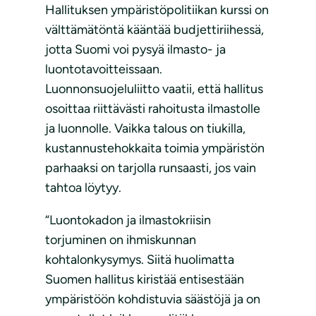
Hallituksen ympäristöpolitiikan kurssi on
välttämätöntä kääntää budjettiriihessä,
jotta Suomi voi pysyä ilmasto- ja
luontotavoitteissaan.
Luonnonsuojeluliitto vaatii, että hallitus
osoittaa riittävästi rahoitusta ilmastolle
ja luonnolle. Vaikka talous on tiukilla,
kustannustehokkaita toimia ympäristön
parhaaksi on tarjolla runsaasti, jos vain
tahtoa löytyy.
“Luontokadon ja ilmastokriisin
torjuminen on ihmiskunnan
kohtalonkysymys. Siitä huolimatta
Suomen hallitus kiristää entisestään
ympäristöön kohdistuvia säästöjä ja on