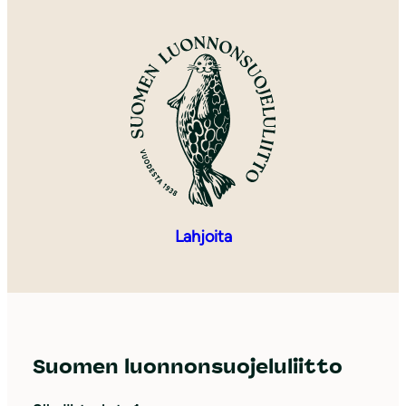
Lahjoita
Suomen luonnonsuojeluliitto