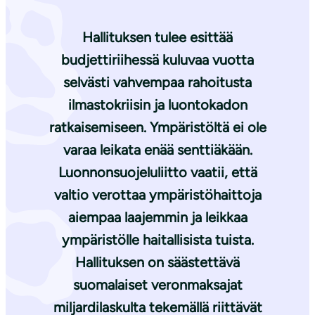
Hallituksen tulee esittää
budjettiriihessä kuluvaa vuotta
selvästi vahvempaa rahoitusta
ilmastokriisin ja luontokadon
ratkaisemiseen. Ympäristöltä ei ole
varaa leikata enää senttiäkään.
Luonnonsuojeluliitto vaatii, että
valtio verottaa ympäristöhaittoja
aiempaa laajemmin ja leikkaa
ympäristölle haitallisista tuista.
Hallituksen on säästettävä
suomalaiset veronmaksajat
miljardilaskulta tekemällä riittävät