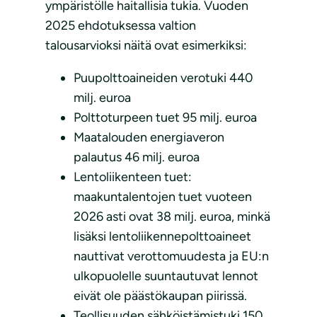
ympäristölle haitallisia tukia. Vuoden
2025 ehdotuksessa valtion
talousarvioksi näitä ovat esimerkiksi:
Puupolttoaineiden verotuki 440
milj. euroa
Polttoturpeen tuet 95 milj. euroa
Maatalouden energiaveron
palautus 46 milj. euroa
Lentoliikenteen tuet:
maakuntalentojen tuet vuoteen
2026 asti ovat 38 milj. euroa, minkä
lisäksi lentoliikennepolttoaineet
nauttivat verottomuudesta ja EU:n
ulkopuolelle suuntautuvat lennot
eivät ole päästökaupan piirissä.
Teollisuuden sähköistämistuki 150