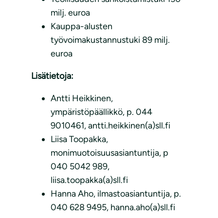
milj. euroa
Kauppa-alusten
työvoimakustannustuki 89 milj.
euroa
Lisätietoja:
Antti Heikkinen,
ympäristöpäällikkö, p. 044
9010461, antti.heikkinen(a)sll.fi
Liisa Toopakka,
monimuotoisuusasiantuntija, p
040 5042 989,
liisa.toopakka(a)sll.fi
Hanna Aho, ilmastoasiantuntija, p.
040 628 9495, hanna.aho(a)sll.fi