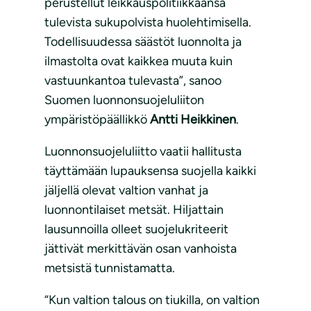
perustellut leikkauspolitiikkaansa
tulevista sukupolvista huolehtimisella.
Todellisuudessa säästöt luonnolta ja
ilmastolta ovat kaikkea muuta kuin
vastuunkantoa tulevasta”, sanoo
Suomen luonnonsuojeluliiton
ympäristöpäällikkö
Antti Heikkinen
.
Luonnonsuojeluliitto vaatii hallitusta
täyttämään lupauksensa suojella kaikki
jäljellä olevat valtion vanhat ja
luonnontilaiset metsät. Hiljattain
lausunnoilla olleet suojelukriteerit
jättivät merkittävän osan vanhoista
metsistä tunnistamatta.
“Kun valtion talous on tiukilla, on valtion