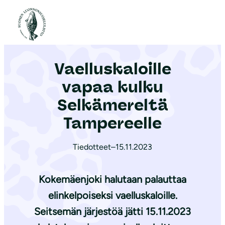
S
i
Etusivu
|
Ajankohtaista
|
Vaelluskaloille vapaa kulku Selkämereltä Tampereelle
i
r
Vaelluskaloille
r
y
vapaa kulku
s
Selkämereltä
i
Tampereelle
s
ä
Tiedotteet
–
15.11.2023
l
t
Kokemäenjoki halutaan palauttaa
ö
ö
elinkelpoiseksi vaelluskaloille.
n
Seitsemän järjestöä jätti 15.11.2023