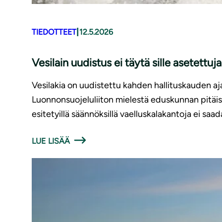
|
TIEDOTTEET
12.5.2026
Vesilain uudistus ei täytä sille asetettuj
Vesilakia on uudistettu kahden hallituskauden aja
Luonnonsuojeluliiton mielestä eduskunnan pitäis
esitetyillä säännöksillä vaelluskalakantoja ei saa
LUE LISÄÄ