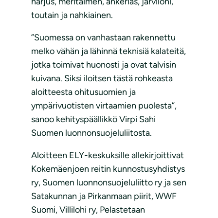
harjus, meritaimen, ankerias, järvilohi,
toutain ja nahkiainen.
”Suomessa on vanhastaan rakennettu
melko vähän ja lähinnä teknisiä kalateitä,
jotka toimivat huonosti ja ovat talvisin
kuivana. Siksi iloitsen tästä rohkeasta
aloitteesta ohitusuomien ja
ympärivuotisten virtaamien puolesta”,
sanoo kehityspäällikkö Virpi Sahi
Suomen luonnonsuojeluliitosta.
Aloitteen ELY-keskuksille allekirjoittivat
Kokemäenjoen reitin kunnostusyhdistys
ry, Suomen luonnonsuojeluliitto ry ja sen
Satakunnan ja Pirkanmaan piirit, WWF
Suomi, Villilohi ry, Pelastetaan