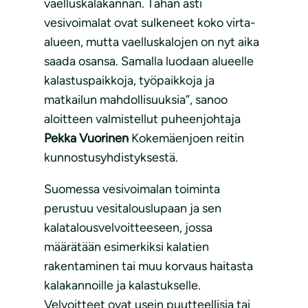
vaelluskalakannan. Tähän asti
vesivoimalat ovat sulkeneet koko virta-
alueen, mutta vaelluskalojen on nyt aika
saada osansa. Samalla luodaan alueelle
kalastuspaikkoja, työpaikkoja ja
matkailun mahdollisuuksia”, sanoo
aloitteen valmistellut puheenjohtaja
Pekka Vuorinen
Kokemäenjoen reitin
kunnostusyhdistyksestä.
Suomessa vesivoimalan toiminta
perustuu vesitalouslupaan ja sen
kalatalousvelvoitteeseen, jossa
määrätään esimerkiksi kalatien
rakentaminen tai muu korvaus haitasta
kalakannoille ja kalastukselle.
Velvoitteet ovat usein puutteellisia tai