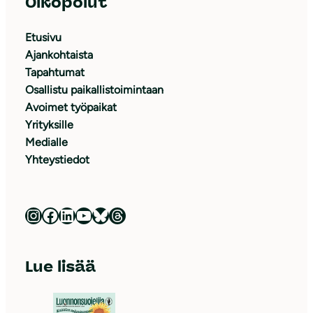
Oikopolut
Etusivu
Ajankohtaista
Tapahtumat
Osallistu paikallistoimintaan
Avoimet työpaikat
Yrityksille
Medialle
Yhteystiedot
Luonnonsuojeluliitto Instagramissa
Luonnonsuojeluliitto Facebookissa
Luonnonsuojeluliitto LinkedInissä
Luonnonsuojeluliiton YouTube-kanava
Luonnonsuojeluliitto Blueskyssa
Luonnonsuojeluliitto Threadsissa
Lue lisää