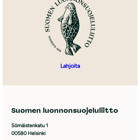
Lahjoita
Suomen luonnonsuojeluliitto
Sörnäistenkatu 1
00580 Helsinki