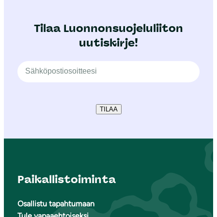
Tilaa Luonnonsuojeluliiton
uutiskirje!
TILAA
Paikallistoiminta
Osallistu tapahtumaan
Tule vapaaehtoiseksi