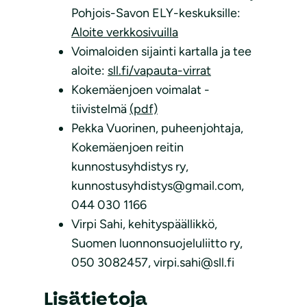
Pohjois-Savon ELY-keskuksille:
Aloite verkkosivuilla
Voimaloiden sijainti kartalla ja tee
aloite:
sll.fi/vapauta-virrat
Kokemäenjoen voimalat -
tiivistelmä
(pdf)
Pekka Vuorinen, puheenjohtaja,
Kokemäenjoen reitin
kunnostusyhdistys ry,
kunnostusyhdistys@gmail.com,
044 030 1166
Virpi Sahi, kehityspäällikkö,
Suomen luonnonsuojeluliitto ry,
050 3082457, virpi.sahi@sll.fi
Lisätietoja