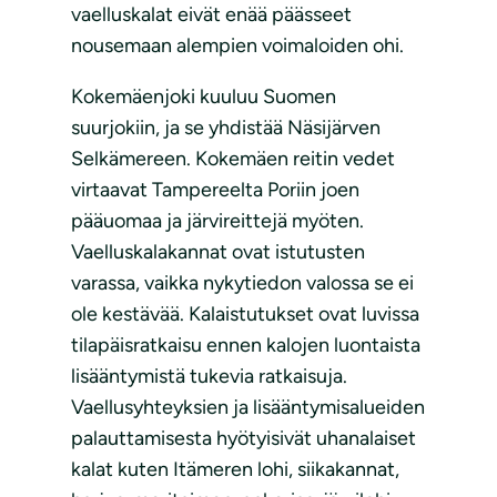
vaelluskalat eivät enää päässeet
nousemaan alempien voimaloiden ohi.
Kokemäenjoki kuuluu Suomen
suurjokiin, ja se yhdistää Näsijärven
Selkämereen. Kokemäen reitin vedet
virtaavat Tampereelta Poriin joen
pääuomaa ja järvireittejä myöten.
Vaelluskalakannat ovat istutusten
varassa, vaikka nykytiedon valossa se ei
ole kestävää. Kalaistutukset ovat luvissa
tilapäisratkaisu ennen kalojen luontaista
lisääntymistä tukevia ratkaisuja.
Vaellusyhteyksien ja lisääntymisalueiden
palauttamisesta hyötyisivät uhanalaiset
kalat kuten Itämeren lohi, siikakannat,