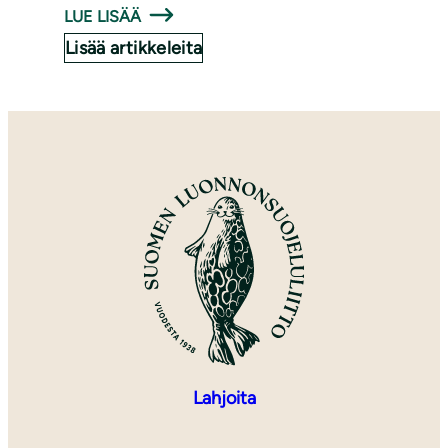
LUE LISÄÄ
Lisää artikkeleita
Lahjoita