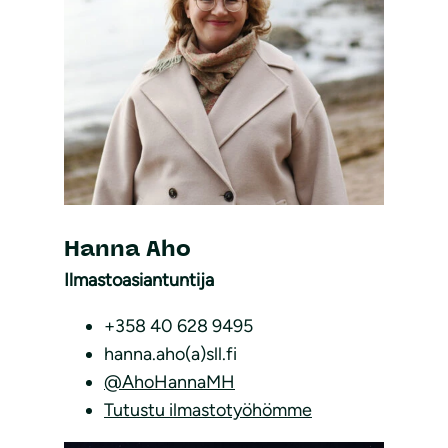
Hanna Aho
Ilmastoasiantuntija
+358 40 628 9495
hanna.aho(a)sll.fi
@AhoHannaMH
Tutustu ilmastotyöhömme