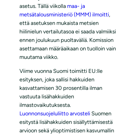
asetus. Tällä viikolla
maa- ja
metsätalousministeriö (MMM) ilmoitti
,
että asetuksen mukaista metsien
hiilinielun vertailutasoa ei saada valmiiksi
ennen joulukuun puoltaväliä. Komission
asettamaan määräaikaan on tuolloin vain
muutama viikko.
Viime vuonna Suomi toimitti EU:lle
esityksen, joka sallisi hakkuiden
kasvattamisen 30 prosentilla ilman
vastuuta lisähakkuiden
ilmastovaikutuksesta.
Luonnonsuojeluliitto arvosteli
Suomen
esitystä lisähakkuiden sisällyttämisestä
arvioon sekä ylioptimistisen kasvumallin