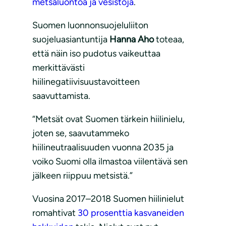
metsäluontoa ja vesistöjä
.
Suomen luonnonsuojeluliiton
suojeluasiantuntija
Hanna Aho
toteaa,
että näin iso pudotus vaikeuttaa
merkittävästi
hiilinegatiivisuustavoitteen
saavuttamista.
“Metsät ovat Suomen tärkein hiilinielu,
joten se, saavutammeko
hiilineutraalisuuden vuonna 2035 ja
voiko Suomi olla ilmastoa viilentävä sen
jälkeen riippuu metsistä.”
Vuosina 2017–2018 Suomen hiilinielut
romahtivat
30 prosenttia kasvaneiden