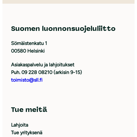
Suomen luonnonsuojeluliitto
Sörnäistenkatu 1
00580 Helsinki
Asiakaspalvelu ja lahjoitukset
Puh. 09 228 08210 (arkisin 9-15)
toimisto@sll.fi
Tue meitä
Lahjoita
Tue yrityksenä