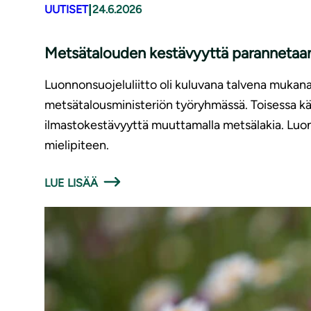
|
UUTISET
24.6.2026
Metsätalouden kestävyyttä parannetaan,
Luonnonsuojeluliitto oli kuluvana talvena mukan
metsätalousministeriön työryhmässä. Toisessa käs
ilmastokestävyyttä muuttamalla metsälakia. Luon
mielipiteen.
LUE LISÄÄ