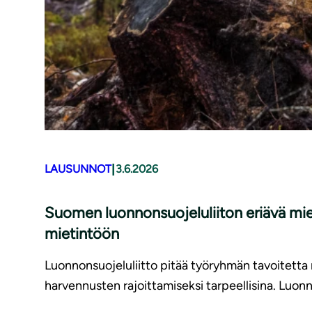
|
LAUSUNNOT
3.6.2026
Suomen luonnonsuojeluliiton eriävä mi
mietintöön
Luonnonsuojeluliitto pitää työryhmän tavoitett
harvennusten rajoittamiseksi tarpeellisina. Luonno