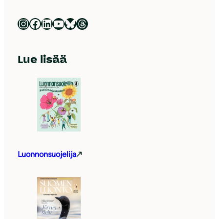
Luonnonsuojeluliitto Instagramissa
Luonnonsuojeluliitto Facebookissa
Luonnonsuojeluliitto LinkedInissä
Luonnonsuojeluliiton YouTube-kanava
Luonnonsuojeluliitto Blueskyssa
Luonnonsuojeluliitto Threadsissa
Lue lisää
Luonnonsuojelija