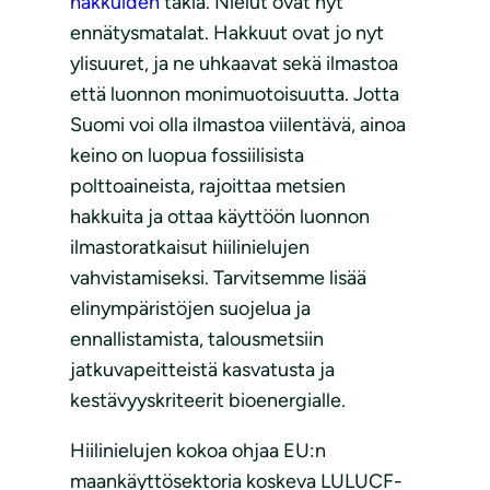
hakkuiden
takia. Nielut ovat nyt
ennätysmatalat. Hakkuut ovat jo nyt
ylisuuret, ja ne uhkaavat sekä ilmastoa
että luonnon monimuotoisuutta. Jotta
Suomi voi olla ilmastoa viilentävä, ainoa
keino on luopua fossiilisista
polttoaineista, rajoittaa metsien
hakkuita ja ottaa käyttöön luonnon
ilmastoratkaisut hiilinielujen
vahvistamiseksi. Tarvitsemme lisää
elinympäristöjen suojelua ja
ennallistamista, talousmetsiin
jatkuvapeitteistä kasvatusta ja
kestävyyskriteerit bioenergialle.
Hiilinielujen kokoa ohjaa EU:n
maankäyttösektoria koskeva LULUCF-