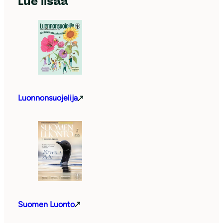
Lue lisää
Luonnonsuojelija
Suomen Luonto