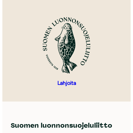
Lahjoita
Suomen luonnonsuojeluliitto