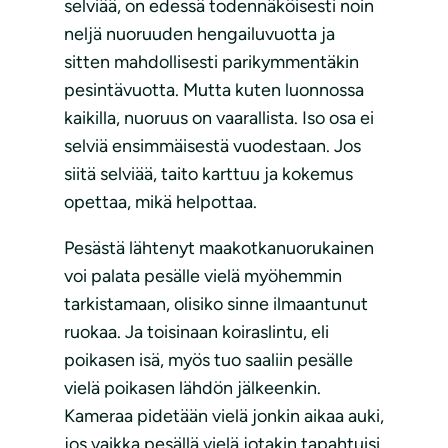
selviää, on edessä todennäköisesti noin
neljä nuoruuden hengailuvuotta ja
sitten mahdollisesti parikymmentäkin
pesintävuotta. Mutta kuten luonnossa
kaikilla, nuoruus on vaarallista. Iso osa ei
selviä ensimmäisestä vuodestaan. Jos
siitä selviää, taito karttuu ja kokemus
opettaa, mikä helpottaa.
Pesästä lähtenyt maakotkanuorukainen
voi palata pesälle vielä myöhemmin
tarkistamaan, olisiko sinne ilmaantunut
ruokaa. Ja toisinaan koiraslintu, eli
poikasen isä, myös tuo saaliin pesälle
vielä poikasen lähdön jälkeenkin.
Kameraa pidetään vielä jonkin aikaa auki,
jos vaikka pesällä vielä jotakin tapahtuisi.