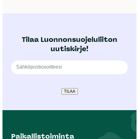
Tilaa Luonnonsuojeluliiton
uutiskirje!
TILAA
Paikallistoiminta