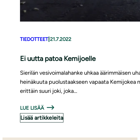
|
TIEDOTTEET
21.7.2022
Ei uutta patoa Kemijoelle
Sierilän vesivoimalahanke uhkaa äärimmäisen uha
heinäkuuta puolustaakseen vapaata Kemijokea ny
erittäin suuri joki, joka…
LUE LISÄÄ
Lisää artikkeleita