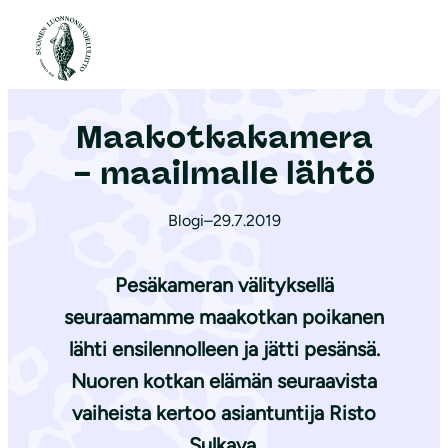
S
i
Etusivu
|
Ajankohtaista
|
Maakotkakamera – maailmalle lähtö
i
r
Maakotkakamera
r
y
– maailmalle lähtö
s
i
Blogi
–
29.7.2019
s
ä
Pesäkameran välityksellä
l
seuraamamme maakotkan poikanen
t
lähti ensilennolleen ja jätti pesänsä.
ö
Nuoren kotkan elämän seuraavista
ö
vaiheista kertoo asiantuntija
Risto
n
Sulkava
.