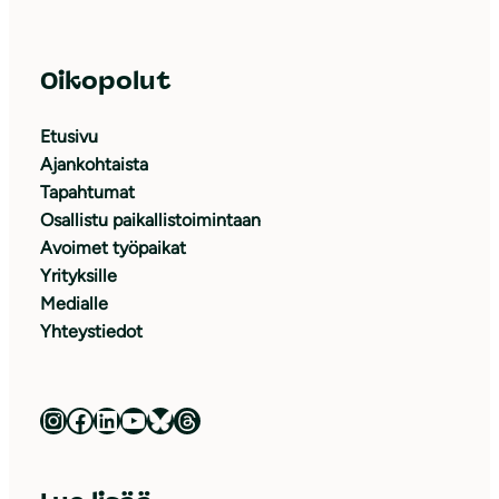
Oikopolut
Etusivu
Ajankohtaista
Tapahtumat
Osallistu paikallistoimintaan
Avoimet työpaikat
Yrityksille
Medialle
Yhteystiedot
Luonnonsuojeluliitto Instagramissa
Luonnonsuojeluliitto Facebookissa
Luonnonsuojeluliitto LinkedInissä
Luonnonsuojeluliiton YouTube-kanava
Luonnonsuojeluliitto Blueskyssa
Luonnonsuojeluliitto Threadsissa