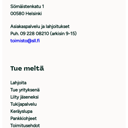
Sörnäistenkatu 1
00580 Helsinki
Asiakaspalvelu ja lahjoitukset
Puh. 09 228 08210 (arkisin 9-15)
toimisto@sll.fi
Tue meitä
Lahjoita
Tue yrityksenä
Liity jäseneksi
Tukijapalvelu
Keräyslupa
Pankkiohjeet
Toimitusehdot