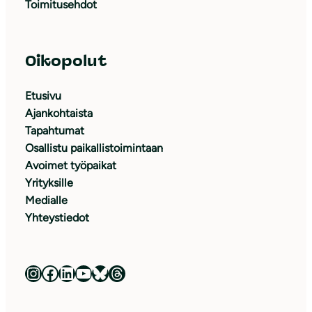
Toimitusehdot
Oikopolut
Etusivu
Ajankohtaista
Tapahtumat
Osallistu paikallistoimintaan
Avoimet työpaikat
Yrityksille
Medialle
Yhteystiedot
Luonnonsuojeluliitto Instagramissa
Luonnonsuojeluliitto Facebookissa
Luonnonsuojeluliitto LinkedInissä
Luonnonsuojeluliiton YouTube-kanava
Luonnonsuojeluliitto Blueskyssa
Luonnonsuojeluliitto Threadsissa