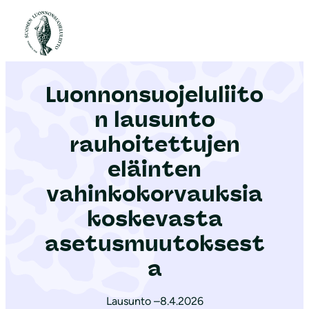
S
i
Etusivu
|
Ajankohtaista
|
Luonnonsuojeluliiton lausunto rauhoitettujen eläinten vahinkokorvauksia koskevasta asetusmuutoksesta
i
r
Luonnonsuojeluliito
r
y
n lausunto
s
rauhoitettujen
i
eläinten
s
ä
vahinkokorvauksia
l
koskevasta
t
asetusmuutoksest
ö
a
ö
n
Lausunto –
8.4.2026