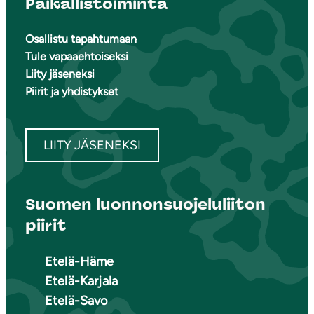
Paikallistoiminta
Osallistu tapahtumaan
Tule vapaaehtoiseksi
Liity jäseneksi
Piirit ja yhdistykset
LIITY JÄSENEKSI
Suomen luonnonsuojeluliiton
piirit
Etelä-Häme
Etelä-Karjala
Etelä-Savo