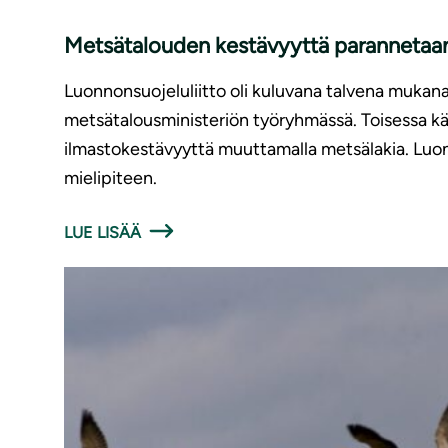
Metsätalouden kestävyyttä parannetaan,
Luonnonsuojeluliitto oli kuluvana talvena mukan
metsätalousministeriön työryhmässä. Toisessa käs
ilmastokestävyyttä muuttamalla metsälakia. Luon
mielipiteen.
LUE LISÄÄ