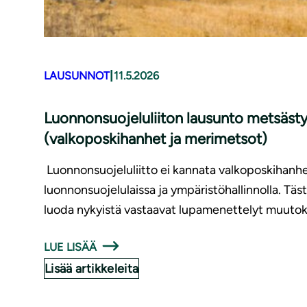
|
LAUSUNNOT
11.5.2026
Luonnonsuojeluliiton lausunto metsästy
(valkoposkihanhet ja merimetsot)
Luonnonsuojeluliitto ei kannata valkoposkihanhen
luonnonsuojelulaissa ja ympäristöhallinnolla. Tästä 
luoda nykyistä vastaavat lupamenettelyt muuto
LUE LISÄÄ
Lisää artikkeleita