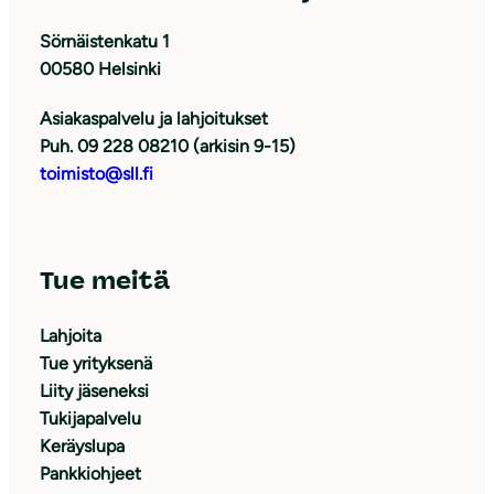
Sörnäistenkatu 1
00580 Helsinki
Asiakaspalvelu ja lahjoitukset
Puh. 09 228 08210 (arkisin 9-15)
toimisto@sll.fi
Tue meitä
Lahjoita
Tue yrityksenä
Liity jäseneksi
Tukijapalvelu
Keräyslupa
Pankkiohjeet