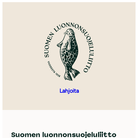
Lahjoita
Suomen luonnonsuojeluliitto