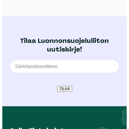
Tilaa Luonnonsuojeluliiton
uutiskirje!
TILAA