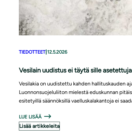
|
TIEDOTTEET
12.5.2026
Vesilain uudistus ei täytä sille asetettuj
Vesilakia on uudistettu kahden hallituskauden aja
Luonnonsuojeluliiton mielestä eduskunnan pitäis
esitetyillä säännöksillä vaelluskalakantoja ei saa
LUE LISÄÄ
Lisää artikkeleita