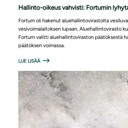
Hallinto-oikeus vahvisti: Fortumin lyhyt
Fortum oli hakenut aluehallintovirastolta vesiluv
vesivoimalaitoksen lupaan. Aluehallintovirasto kui
Fortum valitti aluehallintoviraston päätöksestä ha
päätöksen voimassa.
LUE LISÄÄ