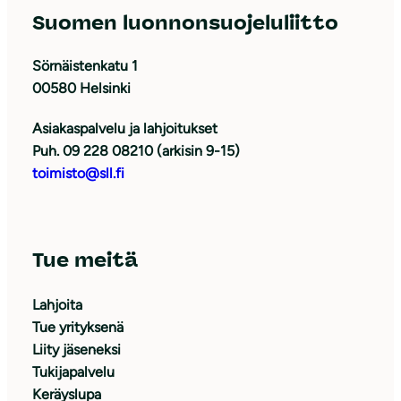
Suomen luonnonsuojeluliitto
Sörnäistenkatu 1
00580 Helsinki
Asiakaspalvelu ja lahjoitukset
Puh. 09 228 08210 (arkisin 9-15)
toimisto@sll.fi
Tue meitä
Lahjoita
Tue yrityksenä
Liity jäseneksi
Tukijapalvelu
Keräyslupa