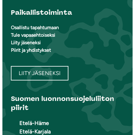
Paikallistoiminta
Osallistu tapahtumaan
Tule vapaaehtoiseksi
Liity jäseneksi
Piirit ja yhdistykset
LIITY JÄSENEKSI
Suomen luonnonsuojeluliiton
piirit
Etelä-Häme
Etelä-Karjala