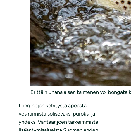
Erittäin uhanalaisen taimenen voi bongata ku
Longinojan kehitystä apeasta
vesirännistä solisevaksi puroksi ja
yhdeksi Vantaanjoen tärkeimmistä
lisääntymisalueista Suomenlahden