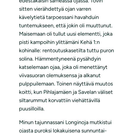
edestakaisin sameassa ojassa. Tovin
sitten vierähdettyä ojan varren
kävelytietä tarpoessani havahduin
tuntemukseen, että jokin oli muuttunut.
Maisemaan oli tullut uusi elementti, joka
pisti kampoihin ylittämäni Kehä 1:n
kohinalle: rentoutuskasetilta tuttu puron
solina. Hämmentyneenä pysähdyin
katselemaan ojaa, joka oli menettänyt
viivasuoran olemuksensa ja alkanut
pulppuilemaan. Toinen näyttävä muutos
koitti, kun Pihlajamäen ja Savelan väliset
siltarummut korvattiin viehättävillä
puusilloilla.
Minun tajunnassani Longinoja mutkistui
ojasta puroksi lokakuisena sunnuntai-