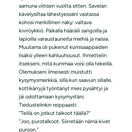
aamuna viitisen vuotta sitten. Savelan
kävelysiltaa lähestyessäni vastassa
kohosi merkillinen näky: valtava
kiviröykkiö. Paikalla hääräili sangoilla ja
lapioilla varaustauneita miehiä ja naisia.
Muutama oli pukenut kumisaappaiden
lisäksi ylleen kahluuhousut. Ihmettelin
itsekseni, mitä kummaa voisi olla tekeillä.
Olemukseni ilmeisesti muistutti
kysymysmerkkiä, sillä kun saavuin sillalle,
kottikärryjä työntänyt mies pysähtyi ja
jäi odottamaan kysymystäni.
Tiedustelinkin reippaasti:
”Teillä on jotkut talkoot täällä?”
”Joo, purotalkoot. Siirretään nämä kivet
puroon.”