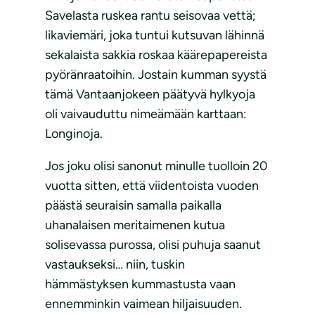
Savelasta ruskea rantu seisovaa vettä;
likaviemäri, joka tuntui kutsuvan lähinnä
sekalaista sakkia roskaa käärepapereista
pyöränraatoihin. Jostain kumman syystä
tämä Vantaanjokeen päätyvä hylkyoja
oli vaivauduttu nimeämään karttaan:
Longinoja.
Jos joku olisi sanonut minulle tuolloin 20
vuotta sitten, että viidentoista vuoden
päästä seuraisin samalla paikalla
uhanalaisen meritaimenen kutua
solisevassa purossa, olisi puhuja saanut
vastaukseksi… niin, tuskin
hämmästyksen kummastusta vaan
ennemminkin vaimean hiljaisuuden.