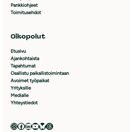
Pankkiohjeet
Toimitusehdot
Oikopolut
Etusivu
Ajankohtaista
Tapahtumat
Osallistu paikallistoimintaan
Avoimet työpaikat
Yrityksille
Medialle
Yhteystiedot
Luonnonsuojeluliitto Instagramissa
Luonnonsuojeluliitto Facebookissa
Luonnonsuojeluliitto LinkedInissä
Luonnonsuojeluliiton YouTube-kanava
Luonnonsuojeluliitto Blueskyssa
Luonnonsuojeluliitto Threadsissa