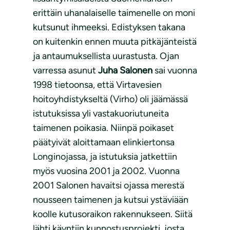
erittäin uhanalaiselle taimenelle on moni
kutsunut ihmeeksi. Edistyksen takana
on kuitenkin ennen muuta pitkäjänteistä
ja antaumuksellista uurastusta. Ojan
varressa asunut
Juha Salonen
sai vuonna
1998 tietoonsa, että Virtavesien
hoitoyhdistykseltä (Virho) oli jäämässä
istutuksissa yli vastakuoriutuneita
taimenen poikasia. Niinpä poikaset
päätyivät aloittamaan elinkiertonsa
Longinojassa, ja istutuksia jatkettiin
myös vuosina 2001 ja 2002. Vuonna
2001 Salonen havaitsi ojassa merestä
nousseen taimenen ja kutsui ystäviään
koolle kutusoraikon rakennukseen. Siitä
lähti käyntiin kunnostusprojekti, josta