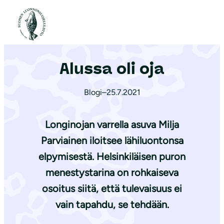
S
i
Etusivu
|
Ajankohtaista
|
Alussa oli oja
i
r
Alussa oli oja
r
y
Blogi
–
25.7.2021
s
i
s
Longinojan varrella asuva
Milja
ä
Parviainen
iloitsee lähiluontonsa
l
elpymisestä. Helsinkiläisen puron
t
menestystarina on rohkaiseva
ö
osoitus siitä, että tulevaisuus ei
ö
vain tapahdu, se tehdään.
n