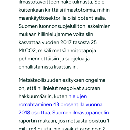
ilmastotavoitteen näkökulmasta. Se ei
kuitenkaan kirittäisi ilmastotoimia, mihin
maankäyttösektorilla olisi potentiaalia.
Suomen luonnonsuojeluliiton laskelmien
mukaan hiilinielujamme voitaisiin
kasvattaa vuoden 2017 tasosta 25
MtCO2, mikäli metsänhoitotapoja
pehmennettäisiin ja suojelua ja
ennallistamista lisättäisiin.
Metsäteollisuuden esityksen ongelma
on, että hiilinielut reagoivat suoraan
hakkuumääriin, kuten
nielujen
romahtaminen 43 prosentilla vuonna
2018 osoittaa.
Suomen ilmastopaneelin
raportin mukaan, jos metsästä poistuu 1
milj. m3 puuta, nieluvaikutus on noin 2