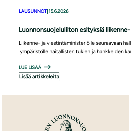
|
LAUSUNNOT
15.6.2026
Luonnonsuojeluliiton esityksiä liikenne
Liikenne- ja viestintäministeriölle seuraavaan hal
ympäristölle haitallisten tukien ja hankkeiden ka
LUE LISÄÄ
Lisää artikkeleita