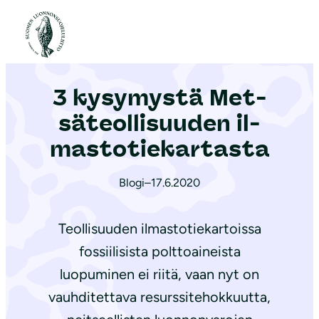
S
i
Etusivu
|
Ajankohtaista
|
3 kysymystä Met­sä­teol­li­suu­den il­mas­to­tie­kar­tas­ta
i
r
3 kysymystä Met­
r
y
sä­teol­li­suu­den il­
s
mas­to­tie­kar­tas­ta
i
s
Blogi
–
17.6.2020
ä
l
Teollisuuden ilmastotiekartoissa
t
fossiilisista polttoaineista
ö
luopuminen ei riitä, vaan nyt on
ö
n
vauhditettava resurssitehokkuutta,