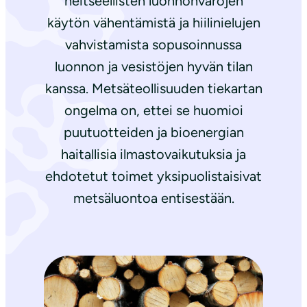
neitseellisten luonnonvarojen
käytön vähentämistä ja hiilinielujen
vahvistamista sopusoinnussa
luonnon ja vesistöjen hyvän tilan
kanssa. Metsäteollisuuden tiekartan
ongelma on, ettei se huomioi
puutuotteiden ja bioenergian
haitallisia ilmastovaikutuksia ja
ehdotetut toimet yksipuolistaisivat
metsäluontoa entisestään.