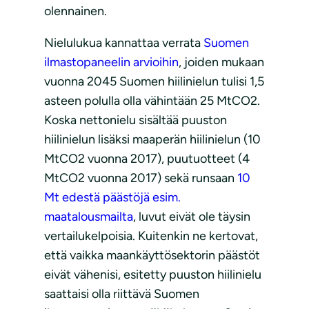
olennainen.
Nielulukua kannattaa verrata
Suomen
ilmastopaneelin arvioihin
, joiden mukaan
vuonna 2045 Suomen hiilinielun tulisi 1,5
asteen polulla olla vähintään 25 MtCO2.
Koska nettonielu sisältää puuston
hiilinielun lisäksi maaperän hiilinielun (10
MtCO2 vuonna 2017), puutuotteet (4
MtCO2 vuonna 2017) sekä runsaan
10
Mt edestä päästöjä esim.
maatalousmailta
, luvut eivät ole täysin
vertailukelpoisia. Kuitenkin ne kertovat,
että vaikka maankäyttösektorin päästöt
eivät vähenisi, esitetty puuston hiilinielu
saattaisi olla riittävä Suomen