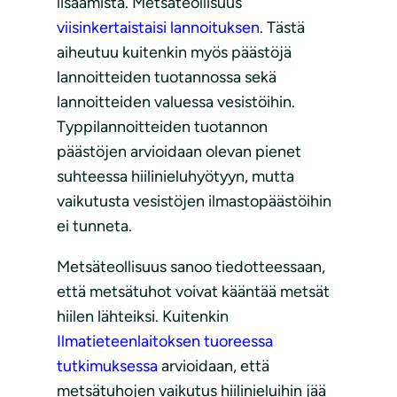
lisäämistä. Metsäteollisuus
viisinkertaistaisi lannoituksen
. Tästä
aiheutuu kuitenkin myös päästöjä
lannoitteiden tuotannossa sekä
lannoitteiden valuessa vesistöihin.
Typpilannoitteiden tuotannon
päästöjen arvioidaan olevan pienet
suhteessa hiilinieluhyötyyn, mutta
vaikutusta vesistöjen ilmastopäästöihin
ei tunneta.
Metsäteollisuus sanoo tiedotteessaan,
että metsätuhot voivat kääntää metsät
hiilen lähteiksi. Kuitenkin
Ilmatieteenlaitoksen tuoreessa
tutkimuksessa
arvioidaan, että
metsätuhojen vaikutus hiilinieluihin jää