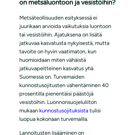
on metsäluontoon ja vesistöihin?
Metsäteollisuuden esityksessä ei
juurikaan arvioida vaikutuksia luontoon
tai vesistöihin. Ajatuksena on lisätä
jatkuvaa kasvatusta nykyisestä, mutta
tavoite on hyvin vaatimaton, kun
huomioidaan miten vähäistä
jatkuvapeitteinen kasvatus yhä
Suomessa on. Turvemaiden
kunnostusojitusten vähentäminen 40
prosentilla pienentäisi päästöjä
vesistöihin. Luonnonsuojeluliiton
mukaan
kunnostusojituksista
tulisi
luopua kokonaan turvemailla.
Lannoitusten lisääminen on