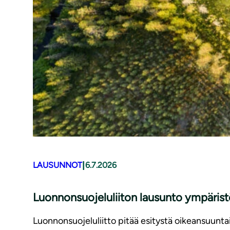
|
LAUSUNNOT
6.7.2026
Luonnonsuojeluliiton lausunto ympäris
Luonnonsuojeluliitto pitää esitystä oikeansuunt