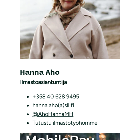
Hanna Aho
Ilmastoasiantuntija
+358 40 628 9495
hanna.aho(a)sll.fi
@AhoHannaMH
Tutustu ilmastotyöhömme