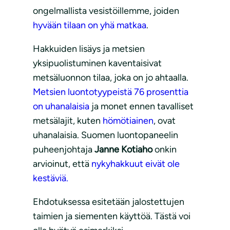
ongelmallista vesistöillemme, joiden
hyvään tilaan on yhä matkaa
.
Hakkuiden lisäys ja metsien
yksipuolistuminen kaventaisivat
metsäluonnon tilaa, joka on jo ahtaalla.
Metsien luontotyypeistä 76 prosenttia
on uhanalaisia
ja monet ennen tavalliset
metsälajit, kuten
hömötiainen
, ovat
uhanalaisia. Suomen luontopaneelin
puheenjohtaja
Janne Kotiaho
onkin
arvioinut, että
nykyhakkuut eivät ole
kestäviä.
Ehdotuksessa esitetään jalostettujen
taimien ja siementen käyttöä. Tästä voi