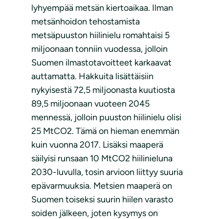
lyhyempää metsän kiertoaikaa. Ilman
metsänhoidon tehostamista
metsäpuuston hiilinielu romahtaisi 5
miljoonaan tonniin vuodessa, jolloin
Suomen ilmastotavoitteet karkaavat
auttamatta. Hakkuita lisättäisiin
nykyisestä 72,5 miljoonasta kuutiosta
89,5 miljoonaan vuoteen 2045
mennessä, jolloin puuston hiilinielu olisi
25 MtCO2. Tämä on hieman enemmän
kuin vuonna 2017. Lisäksi maaperä
säilyisi runsaan 10 MtCO2 hiilinieluna
2030-luvulla, tosin arvioon liittyy suuria
epävarmuuksia. Metsien maaperä on
Suomen toiseksi suurin hiilen varasto
soiden jälkeen, joten kysymys on