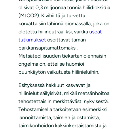
olisivat 0,3 miljoonaa tonnia hiilidioksidia
(MtCO2). Kivihiiltä ja turvetta
korvattaisiin lähinnä biomassalla, joka on
oletettu hiilineutraaliksi, vaikka
useat
tutkimukset
osoittavat tämän
paikkansapitämättömäksi.
Metsäteollisuuden tiekartan olennaisin
ongelma on, ettei se huomioi
puunkäytön vaikutusta hiilinieluihin.
Esityksessä hakkuut kasvavat ja
hiilinielut säilyisivät, mikäli metsänhoitoa
tehostettaisiin merkittävästi nykyisestä.
Tehostamisella tarkoitetaan esimerkiksi
lannoittamista, taimien jalostamista,
taimikonhoidon kaksinkertaistamista ja