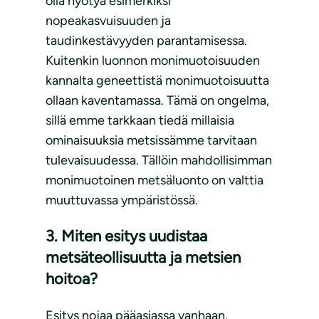
olla hyötyä esimerkiksi
nopeakasvuisuuden ja
taudinkestävyyden parantamisessa.
Kuitenkin luonnon monimuotoisuuden
kannalta geneettistä monimuotoisuutta
ollaan kaventamassa. Tämä on ongelma,
sillä emme tarkkaan tiedä millaisia
ominaisuuksia metsissämme tarvitaan
tulevaisuudessa. Tällöin mahdollisimman
monimuotoinen metsäluonto on valttia
muuttuvassa ympäristössä.
3. Miten esitys uudistaa
metsäteollisuutta ja metsien
hoitoa?
Esitys nojaa pääasiassa vanhaan.