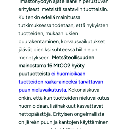
ilmastohyödyn ajatellaankin perustuvan
erityisesti metsistä saataviin tuotteisiin.
Kuitenkin edellä mainitussa
tutkimuksessa todetaan, että nykyisten
tuotteiden, mukaan lukien
puurakentaminen, korvausvaikutukset
jäävät pieniksi suhteessa hiilinielun
menetykseen.
Metsäteollisuuden
mainostama 16 MtCO2 hyöty
puutuotteista
ei huomioikaan
tuotteiden raaka-aineeksi tarvittavan
puun nieluvaikutusta.
Kokonaiskuva
onkin, että kun tuotteiden nieluvaikutus
huomioidaan, lisähakkuut kasvattavat
nettopäästöjä. Erityisen ongelmallista
on järeän puun ja kantojen käyttäminen