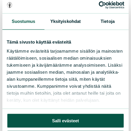
Lahjoita
Tue yrityksenä
Liity jäseneksi
Suostumus
Yksityiskohdat
Tietoja
Tukijapalvelu
Keräyslupa
Pankkiohjeet
Tämä sivusto käyttää evästeitä
Toimitusehdot
Käytämme evästeitä tarjoamamme sisällön ja mainosten
räätälöimiseen, sosiaalisen median ominaisuuksien
tukemiseen ja kävijämäärämme analysoimiseen. Lisäksi
Oikopolut
jaamme sosiaalisen median, mainosalan ja analytiikka-
alan kumppaneillemme tietoja siitä, miten käytät
Etusivu
sivustoamme. Kumppanimme voivat yhdistää näitä
Ajankohtaista
tietoja muihin tietoihin, joita olet antanut heille tai joita on
Tapahtumat
kerätty, kun olet käyttänyt heidän palvelujaan.
Osallistu paikallistoimintaan
Avoimet työpaikat
Salli evästeet
Yrityksille
Medialle