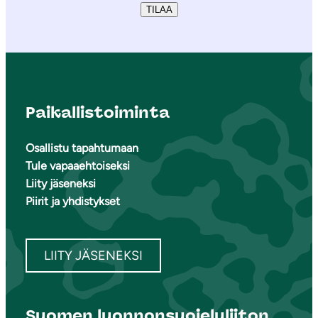
TILAA
Paikallistoiminta
Osallistu tapahtumaan
Tule vapaaehtoiseksi
Liity jäseneksi
Piirit ja yhdistykset
LIITY JÄSENEKSI
Suomen luonnonsuojeluliiton