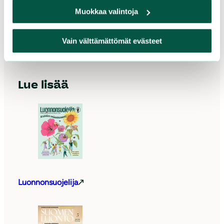
Yhteystiedot
Muokkaa valintoja
Vain välttämättömät evästeet
Luonnonsuojeluliitto Instagramissa
Luonnonsuojeluliitto Facebookissa
Luonnonsuojeluliitto LinkedInissä
Luonnonsuojeluliiton YouTube-kanava
Luonnonsuojeluliitto Blueskyssa
Luonnonsuojeluliitto Threadsissa
Lue lisää
Luonnonsuojelija