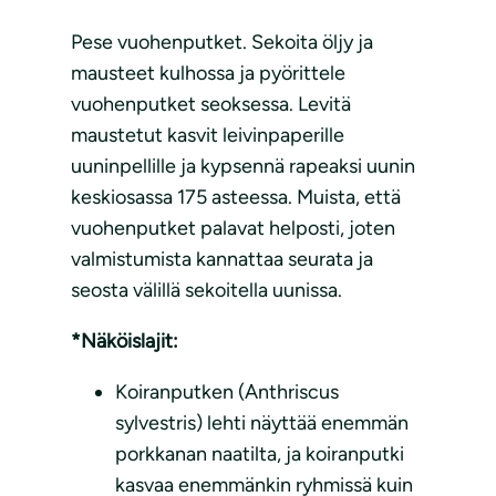
Pese vuohenputket. Sekoita öljy ja
mausteet kulhossa ja pyörittele
vuohenputket seoksessa. Levitä
maustetut kasvit leivinpaperille
uuninpellille ja kypsennä rapeaksi uunin
keskiosassa 175 asteessa. Muista, että
vuohenputket palavat helposti, joten
valmistumista kannattaa seurata ja
seosta välillä sekoitella uunissa.
*Näköislajit:
Koiranputken (Anthriscus
sylvestris) lehti näyttää enemmän
porkkanan naatilta, ja koiranputki
kasvaa enemmänkin ryhmissä kuin