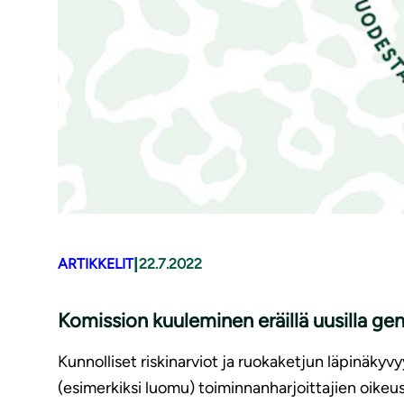
|
ARTIKKELIT
22.7.2022
Komission kuuleminen eräillä uusilla ge­no­
Kunnolliset riskinarviot ja ruokaketjun läpinäkyvy
(esimerkiksi luomu) toiminnanharjoittajien oikeus