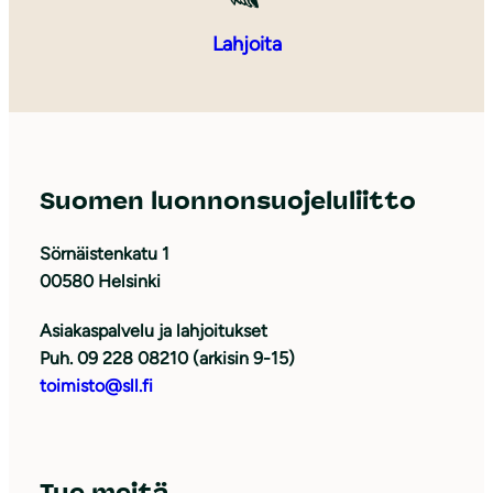
Lahjoita
Suomen luonnonsuojeluliitto
Sörnäistenkatu 1
00580 Helsinki
Asiakaspalvelu ja lahjoitukset
Puh. 09 228 08210 (arkisin 9-15)
toimisto@sll.fi
Tue meitä