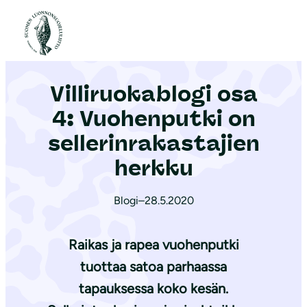
S
i
Etusivu
|
Ajankohtaista
|
Villiruokablogi osa 4: Vuohenputki on sel­le­rin­ra­kas­ta­jien herkku
i
r
Villiruokablogi osa
r
y
4: Vuohenputki on
s
sel­le­rin­ra­kas­ta­jien
i
herkku
s
ä
Blogi
–
28.5.2020
l
t
Raikas ja rapea vuohenputki
ö
ö
tuottaa satoa parhaassa
n
tapauksessa koko kesän.