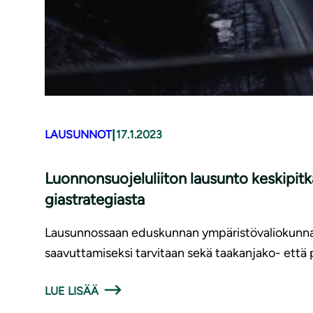
|
LAUSUNNOT
17.1.2023
Luon­non­suo­je­lu­lii­ton lausunto keskipitk
gia­stra­te­gias­ta
Lausunnossaan eduskunnan ympäristövaliokunnalle 
saavuttamiseksi tarvitaan sekä taakanjako- että p
LUE LISÄÄ