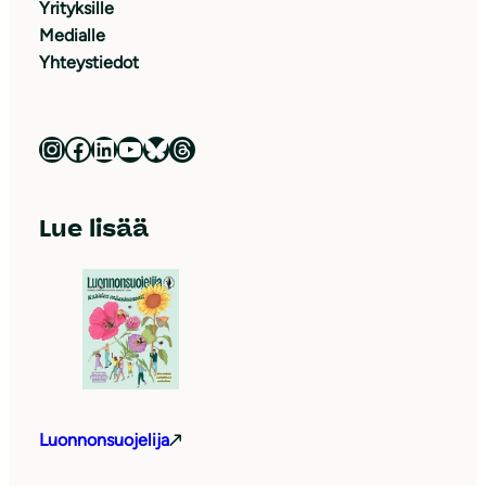
Yrityksille
Medialle
Yhteystiedot
Luonnonsuojeluliitto Instagramissa
Luonnonsuojeluliitto Facebookissa
Luonnonsuojeluliitto LinkedInissä
Luonnonsuojeluliiton YouTube-kanava
Luonnonsuojeluliitto Blueskyssa
Luonnonsuojeluliitto Threadsissa
Lue lisää
Luonnonsuojelija