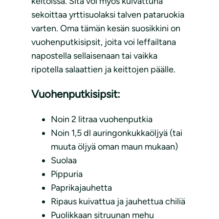
keitoissa. Sitä voi myös kuivattuna
sekoittaa yrttisuolaksi talven pataruokia
varten. Oma tämän kesän suosikkini on
vuohenputkisipsit, joita voi leffailtana
napostella sellaisenaan tai vaikka
ripotella salaattien ja keittojen päälle.
Vuohenputkisipsit:
Noin 2 litraa vuohenputkia
Noin 1,5 dl auringonkukkaöljyä (tai
muuta öljyä oman maun mukaan)
Suolaa
Pippuria
Paprikajauhetta
Ripaus kuivattua ja jauhettua chiliä
Puolikkaan sitruunan mehu