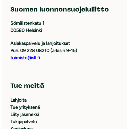
Suomen luonnonsuojeluliitto
Sörnäistenkatu 1
00580 Helsinki
Asiakaspalvelu ja lahjoitukset
Puh. 09 228 08210 (arkisin 9-15)
toimisto@sll.fi
Tue meitä
Lahjoita
Tue yrityksenä
Liity jäseneksi
Tukijapalvelu
Keräyslupa