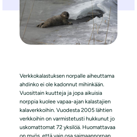
Verkkokalastuksen norpalle aiheuttama
ahdinko ei ole kadonnut mihinkään.
Vuosittain kuutteja ja jopa aikuisia
norppia kuolee vapaa-ajan kalastajien
kalaverkkoihin. Vuodesta 2005 lähtien
verkkoihin on varmistetusti hukkunut jo
uskomattomat 72 yksilöä. Huomattavaa
on myös, että vain osa saimaannorpan