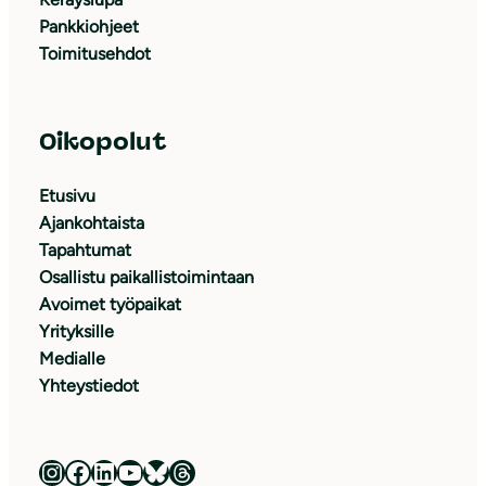
Pankkiohjeet
Toimitusehdot
Oikopolut
Etusivu
Ajankohtaista
Tapahtumat
Osallistu paikallistoimintaan
Avoimet työpaikat
Yrityksille
Medialle
Yhteystiedot
Luonnonsuojeluliitto Instagramissa
Luonnonsuojeluliitto Facebookissa
Luonnonsuojeluliitto LinkedInissä
Luonnonsuojeluliiton YouTube-kanava
Luonnonsuojeluliitto Blueskyssa
Luonnonsuojeluliitto Threadsissa