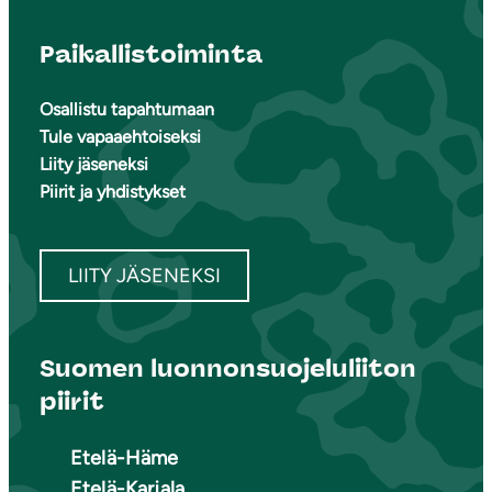
Paikallistoiminta
Osallistu tapahtumaan
Tule vapaaehtoiseksi
Liity jäseneksi
Piirit ja yhdistykset
LIITY JÄSENEKSI
Suomen luonnonsuojeluliiton
piirit
Etelä-Häme
Etelä-Karjala