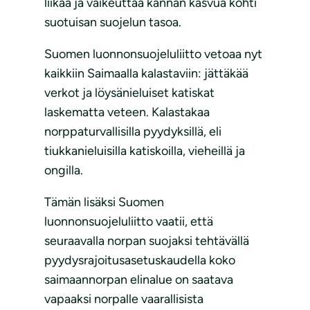
liikaa ja vaikeuttaa kannan kasvua kohti
suotuisan suojelun tasoa.
Suomen luonnonsuojeluliitto vetoaa nyt
kaikkiin Saimaalla kalastaviin: jättäkää
verkot ja löysänieluiset katiskat
laskematta veteen. Kalastakaa
norppaturvallisilla pyydyksillä, eli
tiukkanieluisilla katiskoilla, vieheillä ja
ongilla.
Tämän lisäksi Suomen
luonnonsuojeluliitto vaatii, että
seuraavalla norpan suojaksi tehtävällä
pyydysrajoitusasetuskaudella koko
saimaannorpan elinalue on saatava
vapaaksi norpalle vaarallisista