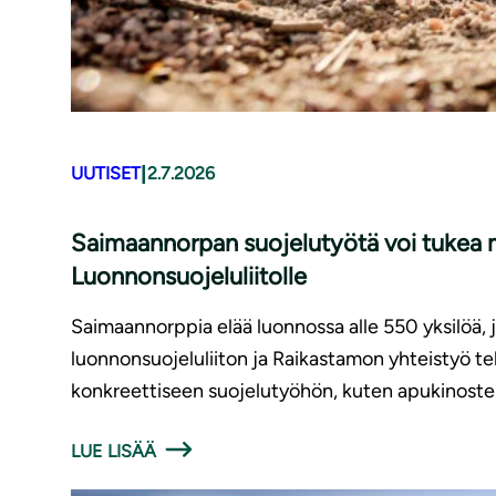
|
UUTISET
2.7.2026
Saimaannorpan suojelutyötä voi tukea m
Luonnonsuojeluliitolle
Saimaannorppia elää luonnossa alle 550 yksilöä,
luonnonsuojeluliiton ja Raikastamon yhteistyö t
konkreettiseen suojelutyöhön, kuten apukinoste
LUE LISÄÄ